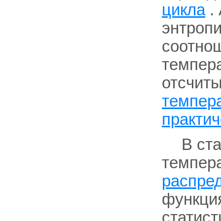
цикла
.
энтропи
соотно
темпера
отсчит
темпер
практич
В ст
темпер
распре
функция
статист