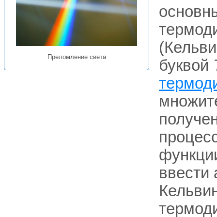
основн
термоди
(Кельви
Преломление света
буквой
термод
множит
получе
процесс
функци
ввести
Кельви
термод