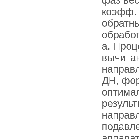
фаз ве
коэфф.
обратн
обработ
а. Проц
вычита
направ
ДН, фо
оптимал
резуль
направл
подавл
аппарат