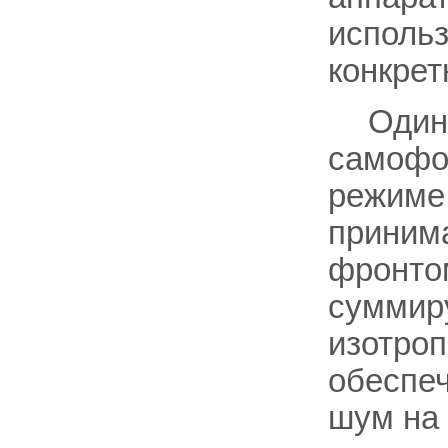
использ
конкрет
Один 
самофо
режиме
приним
фронтом
суммиру
изотро
обеспеч
шум на