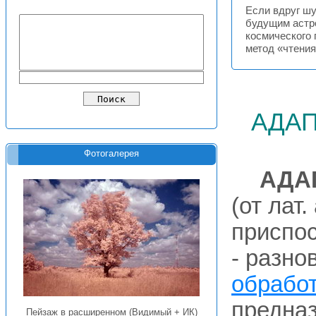
Если вдруг ш
будущим астро
космического 
метод «чтени
ада
Фотогалерея
АДА
(от лат.
приспо
- разно
обработ
предна
Пейзаж в расширенном (Видимый + ИК)