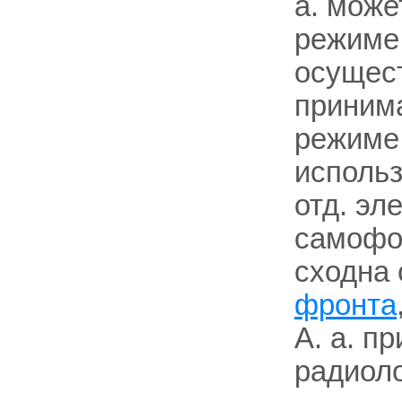
а. може
режиме;
осущест
принима
режиме
использ
отд. эл
самофо
сходна
фронта
А. а. п
радиоло