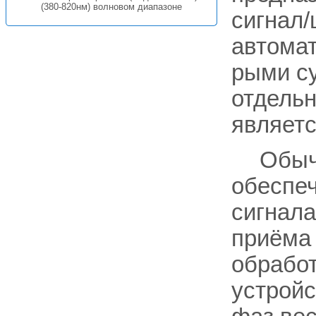
(380-820нм) волновом диапазоне
сигнал
автомат
рыми с
отдельн
являет
Обыч
обеспе
сигнала
приёма 
обработ
устройс