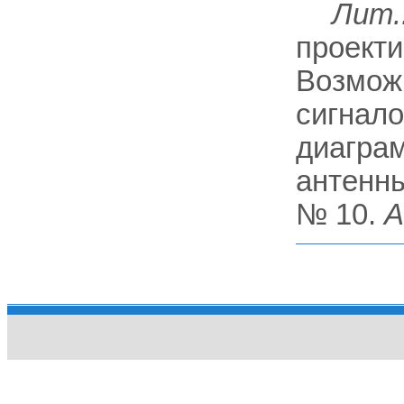
Лит.
проекти
Возмож
сигнал
диагра
антенны
№ 10.
А