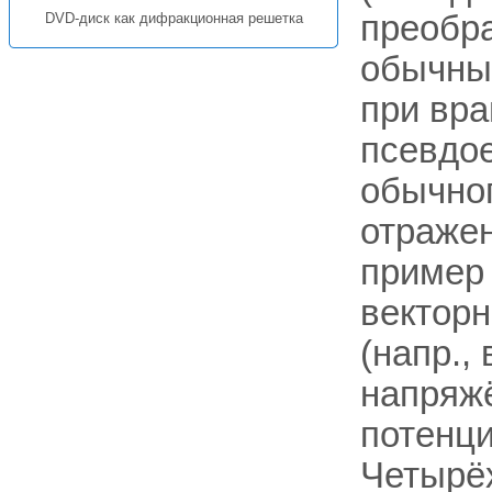
преобр
DVD-диск как дифракционная решетка
обычны
при вр
псевдое
обычног
отраже
пример 
вектор
(напр.,
напряж
потенц
Четырёх