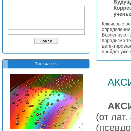
Будущ
Корре
ученых
Ключевые во
определение
Вселенную - 
парадигма т
детектирован
пройдет уже 
Фотогалерея
акс
АКС
(от лат.
(псевдо