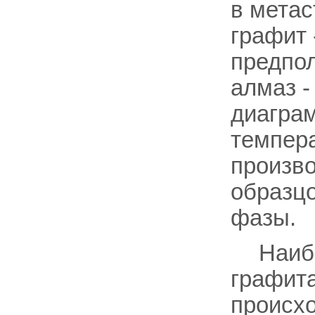
в метас
графит 
предпол
алмаз -
диаграм
темпера
произво
образц
фазы.
Наиб
графита
происхо