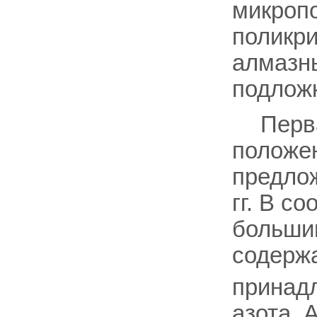
микроп
поликри
алмазны
подлож
Перв
положен
предложе
гг. В с
большин
содержа
принадл
азота. 