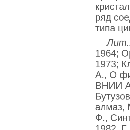
кристал
ряд сое
типа ци
Лит.
1964; О
1973; К
А., О ф
ВНИИ Ал
Бутузов
алмаз, 
Ф., Син
1982. Г.