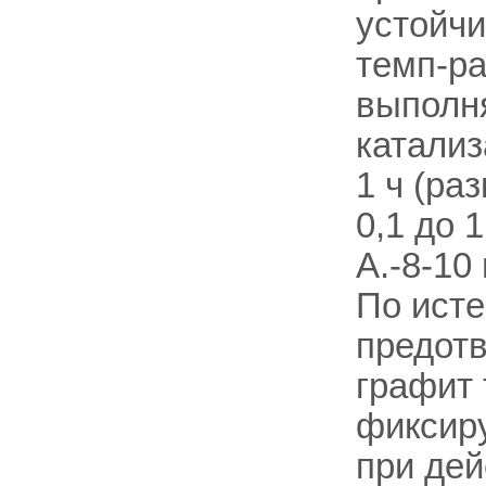
устойчи
темп-ра
выполн
катализ
1 ч (ра
0,1 до 
А.-8-10
По исте
предотв
графит 
фиксиру
при дей