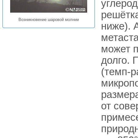
углерод
решётка
Возникновение шаровой молнии
ниже). 
метаста
может 
долго. 
(темп-p
микропо
размера
от сове
примесе
природн