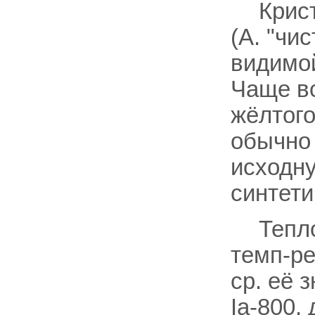
Крис
(А. "чи
видимой
Чаще вс
жёлтого
обычно
исходну
синтети
Тепл
темп-ре
ср. её 
Iа-800,