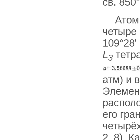
св. 850
Атом
четыре 
109°28'
L
тетра
3
атм) и 
Элемент
распол
его гран
четырёх
2, 8). 