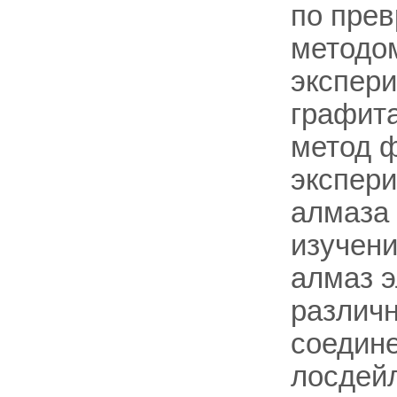
по пре
методо
экспер
графита
метод 
экспери
алмаза 
изучени
алмаз э
различн
соедине
лосдей