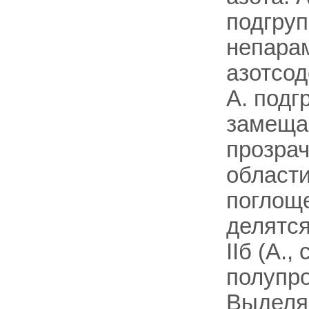
подгруп
непара
азотсо
А. подг
замещаю
прозрач
област
поглощ
делятся
IIб (А.
полупро
Выделяю