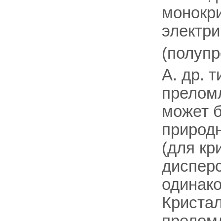
монокри
электри
(полупр
А. др. т
преломл
может б
природн
(для кр
дисперс
одинако
Кристал