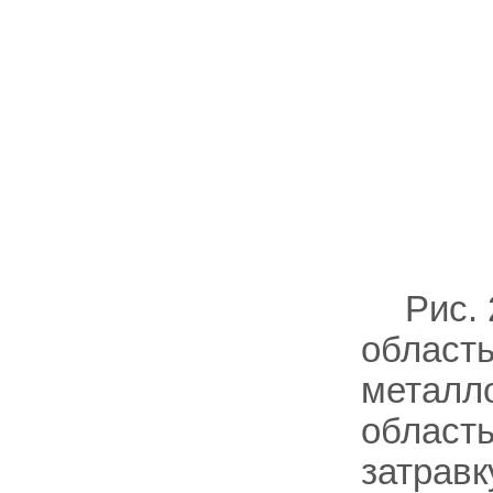
Рис.
область
металло
област
затравк