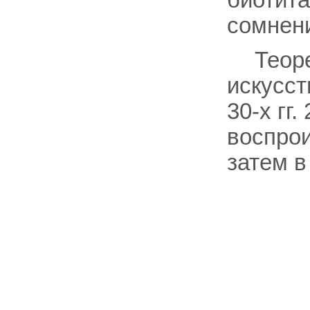
сомнени
Теор
искусст
30-х гг.
воспрои
затем в