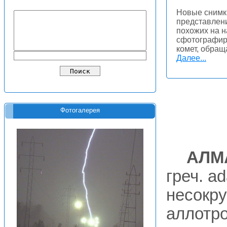
Новые снимк
представлени
похожих на н
сфотографир
комет, обращ
Далее...
Фотогалерея
АЛМ
греч. a
несокр
аллотр