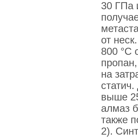
30 ГПа 
получае
метаста
от неск
800 °С 
пропан,
на затр
статич.
выше 2
алмаз б
также п
2). Син