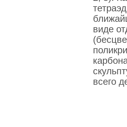
тетраэд
ближайш
виде от
(бесцве
поликри
карбона
скульп
всего д