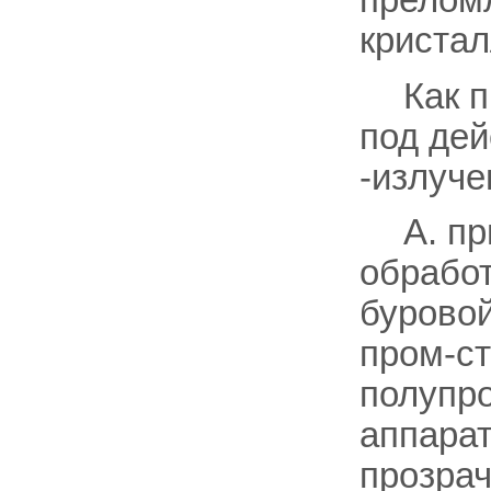
прелом
кристал
Как 
под дей
-излуче
А. п
обработ
буровой
пром-ст
полупро
аппарат
прозрач