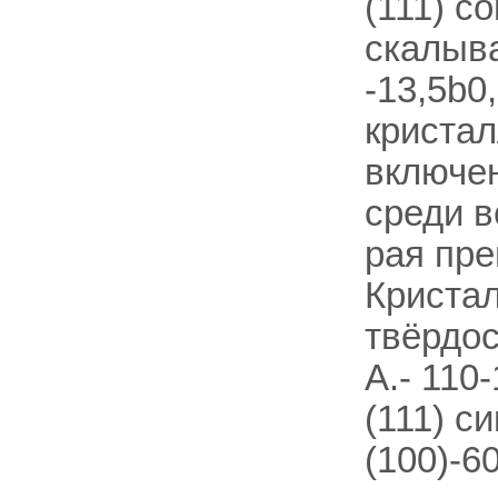
(111) с
скалыва
-13,5b0
кристал
включен
среди в
рая пре
Кристал
твёрдос
А.- 110
(111) с
(100)-60