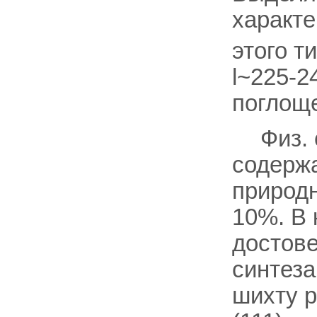
характ
этого т
l~225-24
поглоще
Физ. 
содержа
природн
10%. В 
достове
синтеза
шихту р