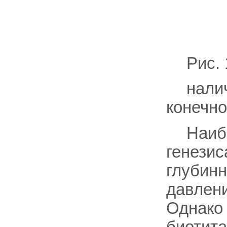
Рис. 
налич
конечно
Наиб
генезис
глубинн
давлени
Однако 
биотита