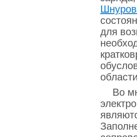
Шнуров
состоян
для воз
необход
кратков
обуслов
области
Во мн
электро
являют
Заполне