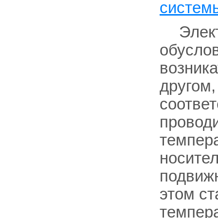
систем
Элек
обусло
возника
другом,
соответ
проводи
темпера
носител
подвижн
этом ст
темпер