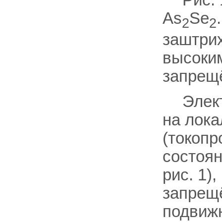
Аs
Sе
2
2
заштри
высоки
запрещё
Элек
на лок
(токопр
состоян
рис. 1)
запрещё
подвиж