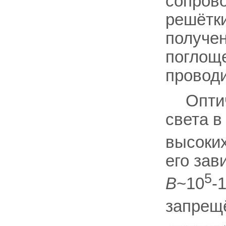
сопров
решётки
получе
поглоще
провод
Опти
света в
высоки
его зав
5
В
~10
-
запрещё