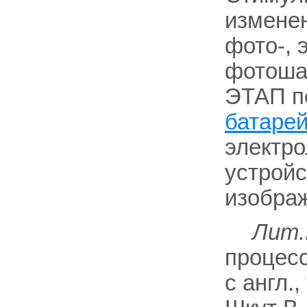
измене
фото-, 
фотошаб
ЭТАП п
батаре
электр
устройс
изобра
Лит.
процесс
с англ.,