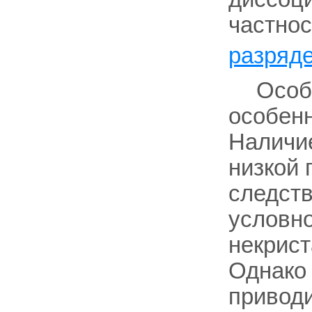
частнос
разряд
Особе
особенн
Наличие
низкой 
следств
условно
некрист
Однако 
приводи