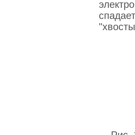
электро
спадает
"хвосты
Рис.