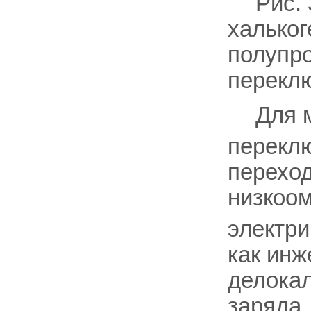
Рис.
халько
полупро
переклю
Для 
переклю
переход
низкоом
электри
как инж
делока
заряда,