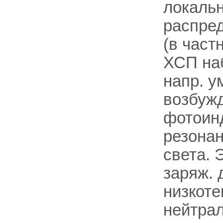
локаль
распре
(в част
ХСП на
напр. 
возбужд
фотоинд
резонан
света. 
заряж. 
низкот
нейтра