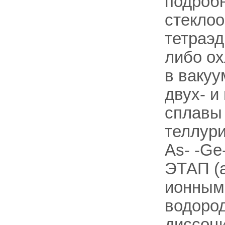
подроб
стекло
тетраэд
либо о
в вакуу
двух- и
сплавы 
теллури
As- -Ge
ЭТАП (а
ионным
водоро
диссоци