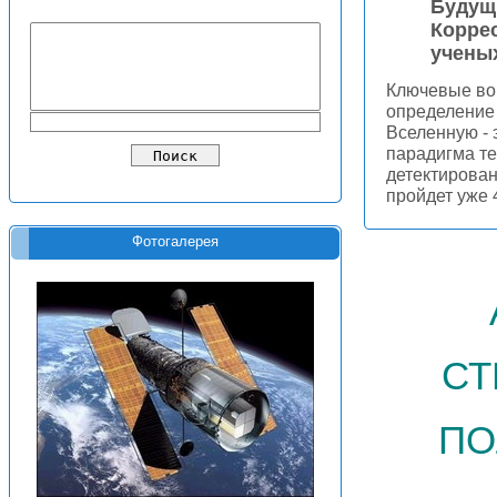
Будущ
Корре
ученых
Ключевые во
определение
Вселенную - 
парадигма т
детектирован
пройдет уже 
Фотогалерея
ст
по