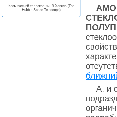
АМО
Космический телескоп им. Э.Хаббла (The
Hubble Space Telescope)
СТЕКЛ
ПОЛУП
стекло
свойст
характе
отсутст
ближни
А. и 
подразд
органич