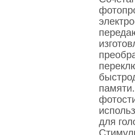
фотопр
электр
передаю
изготов
преобр
переклю
быстро
памяти.
фотости
исполь
для гол
Стимул