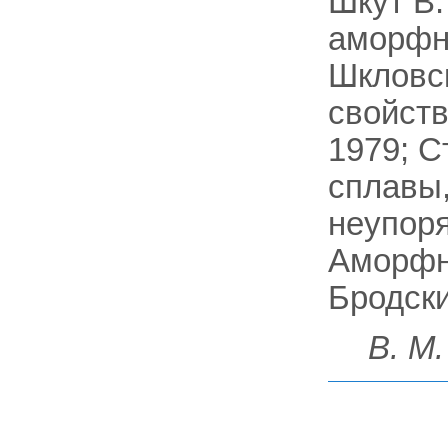
Шкут В.
аморфны
Шкловск
свойств
1979; 
сплавы,
неупоря
Аморфны
Бродски,
В. М