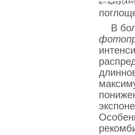
поглощ
В бол
фотоп
интенси
распре
длиннов
максим
пониже
экспоне
Особен
рекомб