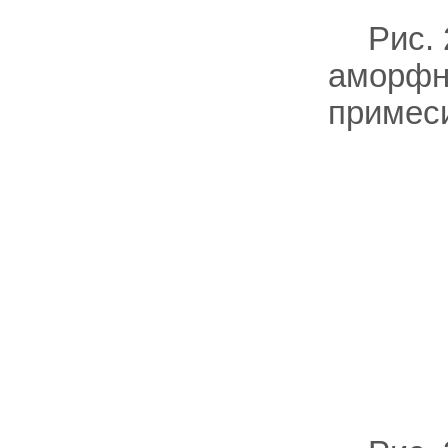
Рис.
аморфн
примес