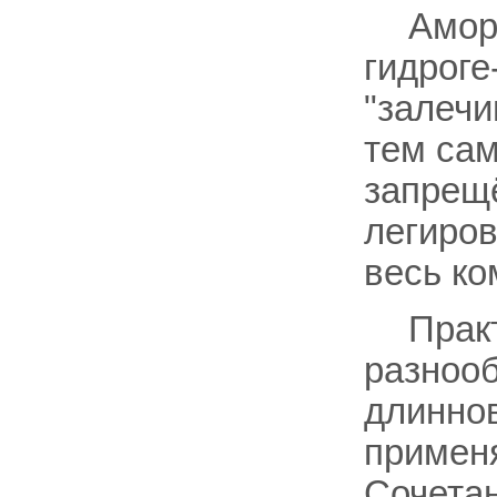
Амор
гидроге
"залечи
тем сам
запрещ
легиров
весь ко
Практ
разнооб
длинно
применя
Сочетан