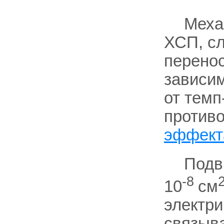
Меха
ХСП, сл
перенос
зависи
от темп
против
эффект
Подв
-8
10
см
электри
связыв