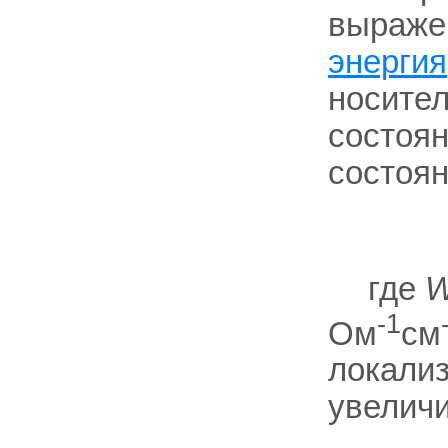
выраж
энергия
носител
состоян
состоя
где
-1
Ом
см
локализ
увелич