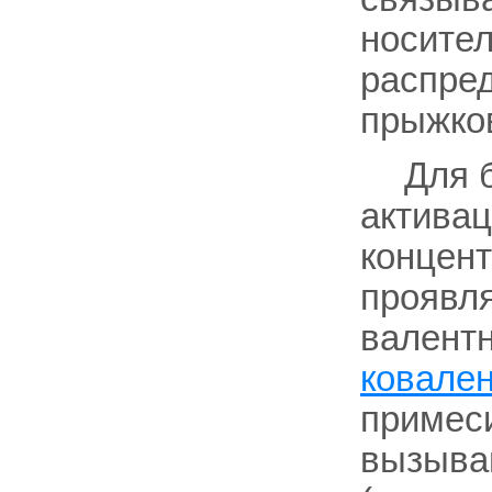
носител
распред
прыжко
Для 
активац
концен
проявля
валент
ковале
примеси
вызыва