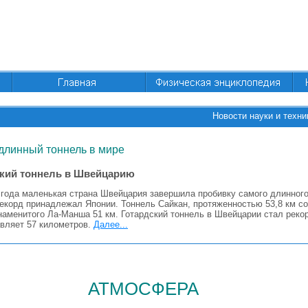
Новости науки и техни
длинный тоннель в мире
кий тоннель в Швейцарию
 года маленькая страна Швейцария завершила пробивку самого длинного
рекорд принадлежал Японии. Тоннель Сайкан, протяженностью 53,8 км со
наменитого Ла-Манша 51 км. Готардский тоннель в Швейцарии стал реко
авляет 57 километров.
Далее...
атмосфера