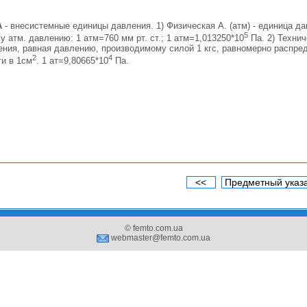
А
- внесистемные единицы давления. 1) Физическая А. (атм) - единица да
5
 атм. давлению: 1 атм=760 мм рт. ст.; 1 атм=1,013250*10
Па. 2) Технич
ления, равная давлению, производимому силой 1 кгс, равномерно распре
2
4
ти в 1см
. 1 ат=9,80665*10
Па.
<<
Предметный указ
© femto.com.ua
webmaster@femto.com.ua