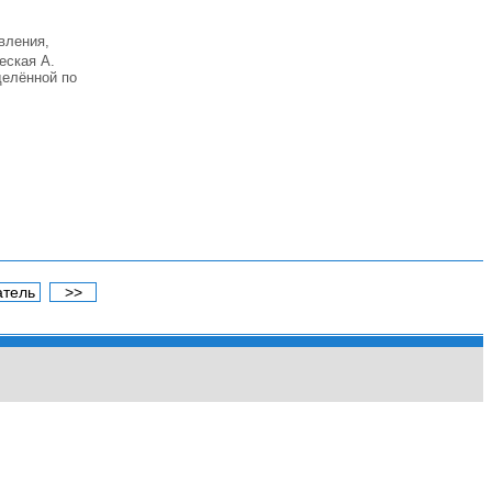
вления,
еская А.
делённой по
атель
>>