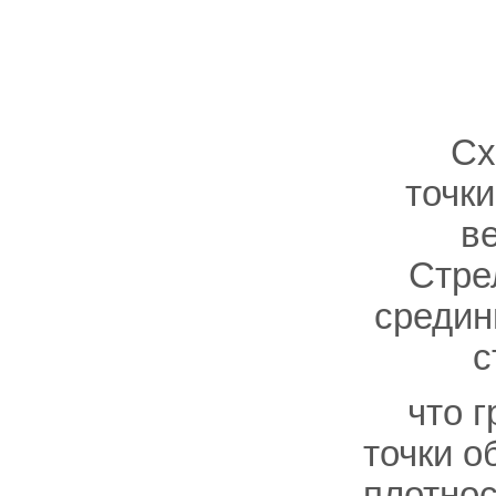
Сх
точки
в
Стре
средин
с
что 
точки о
плотнос