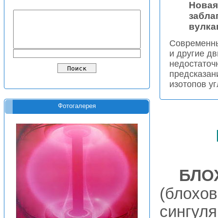
Новая
забла
вулка
Современны
и другие д
недостаточ
предсказан
изотопов уг
Фотогалерея
БЛО
(блохов
сингуля