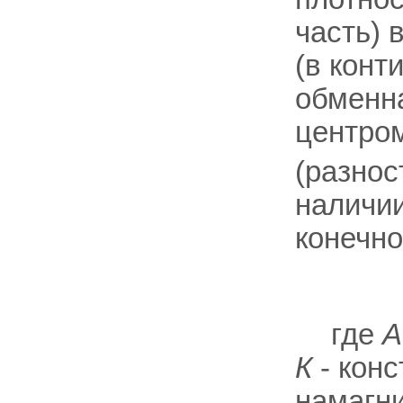
часть) 
(в конт
обменна
центром 
(разнос
наличии
конечно
где
А
К
- кон
намагн