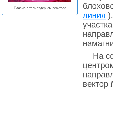
блоховс
Плазма в термоядерном реакторе
линия
)
участка
направл
намагн
На с
центром
направ
вектор