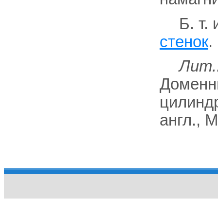
Б. т.
стенок
.
Лит.
Доменны
цилинд
англ., M