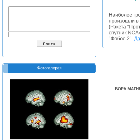
Наиболее гро
произошли в
(Ракета "Про
спутник NOAA
"Фобос-2".
Да
Фотогалерея
БОРА МАГН