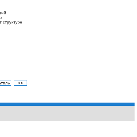
щий
о
т структуре
атель
>>