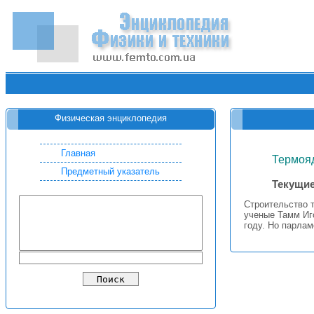
Физическая энциклопедия
Главная
Термоя
Предметный указатель
Текущие
Строительство т
ученые Тамм Иг
году. Но парла