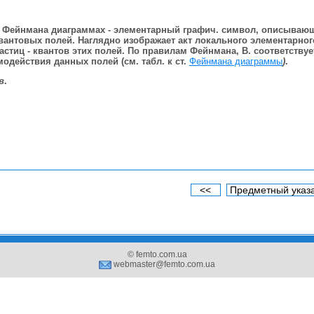
Фейнмана диаграммах - элементарный графич. символ, описываю
вантовых полей. Наглядно изображает акт локального элементарног
стиц - квантов этих полей. По правилам Фейнмана, В. соответствуе
одействия данных полей (см. табл. к ст.
Фейнмана диаграммы
)
.
в
.
<<
Предметный указ
© femto.com.ua
webmaster@femto.com.ua