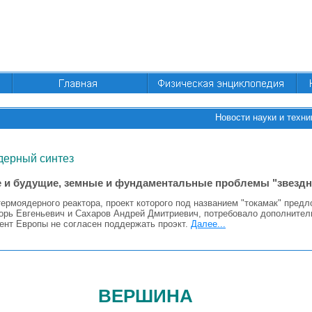
Новости науки и техни
дерный синтез
 и будущие, земные и фундаментальные проблемы "звездно
ермоядерного реактора, проект которого под названием "токамак" пред
орь Евгеньевич и Сахаров Андрей Дмитриевич, потребовало дополнител
мент Европы не согласен поддержать проэкт.
Далее...
вершина