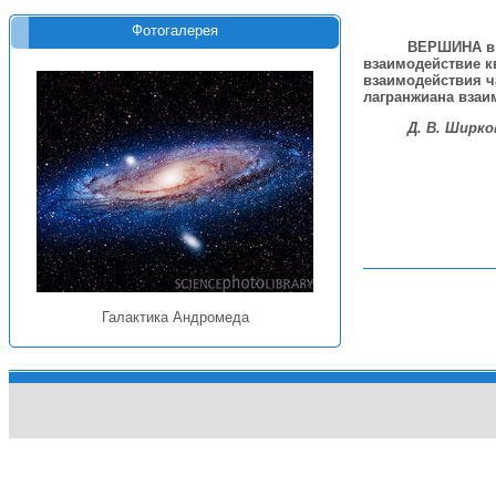
Фотогалерея
ВЕРШИНА
в
взаимодействие к
взаимодействия ча
лагранжиана взаим
Д. В. Ширко
Галактика Андромеда