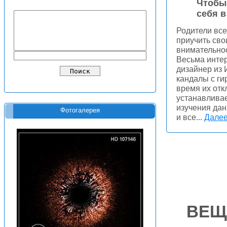
Чтобы 
себя в
Родители все
приучить сво
внимательно
Весьма интер
дизайнер из 
кандалы с ги
время их отк
устанавлива
изучения дан
Фотогалерея
и все...
Далее.
ВЕЩ