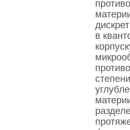
противо
материи
дискрет
в квант
корпус
микрооб
противо
степени
углубле
материи
разделе
протяже