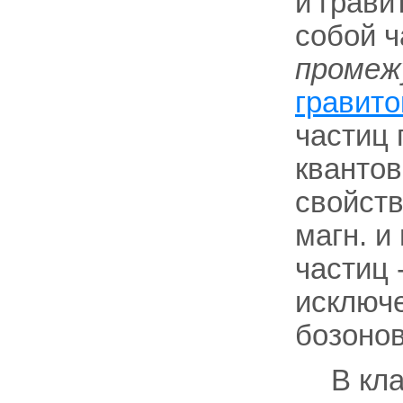
и грави
собой ч
промеж
гравит
частиц 
квантов
свойств
магн. и
частиц 
исключ
бозонов
В кл