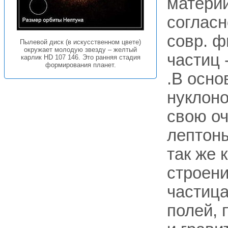
материи
соглас
совр. ф
Пылевой диск (в искусственном цвете)
окружает молодую звезду – желтый
частиц 
карлик HD 107 146. Это ранняя стадия
формирования планет.
.В осно
нуклоно
свою оч
лептоны
так же 
строени
частиц
полей, 