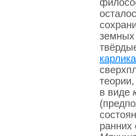
философ
осталос
сохрани
земных 
твёрдые
карлика
сверхпл
теории,
в виде
(предпо
состоян
ранних