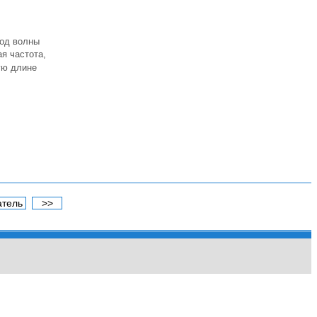
од волны
ая частота,
ную длине
атель
>>