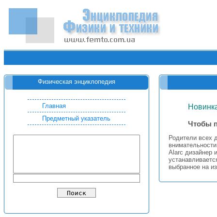
Физическая энциклопедия
Главная
Новинка
Предметный указатель
Чтобы п
Родители всех д
внимательности
Alarc дизайнер 
устанавливаетс
выбранное на из