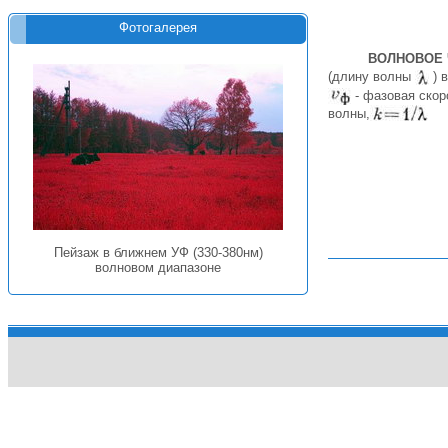
Фотогалерея
ВОЛНОВОЕ
(длину волны
) 
- фазовая скоро
волны,
Пейзаж в ближнем УФ (330-380нм)
волновом диапазоне