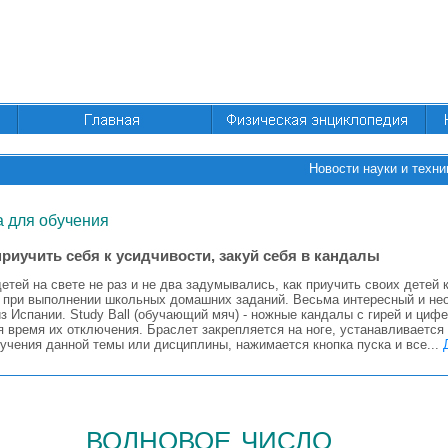
Новости науки и техни
 для обучения
риучить себя к усидчивости, закуй себя в кандалы
етей на свете не раз и не два задумывались, как приучить своих детей 
 при выполнении школьных домашних заданий. Весьма интересный и нео
из Испании. Study Ball (обучающий мяч) - ножные кандалы с гирей и циф
я время их отключения. Браслет закрепляется на ноге, устанавливаетс
учения данной темы или дисциплины, нажимается кнопка пуска и все...
волновое число