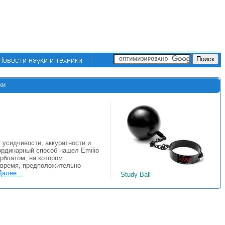
ки
к усидчивости, аккуратности и
рдинарный способ нашел Emilio
ерблатом, на котором
я время, предположительно
Далее...
Study Ball