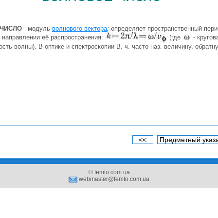
 ЧИСЛО
- модуль
волнового вектора
;
определяет пространственный пери
в направлении её распространения:
(где
- кругов
сть волны). В оптике и спектроскопии В. ч. часто наз. величину, обрат
<<
Предметный указ
© femto.com.ua
webmaster@femto.com.ua