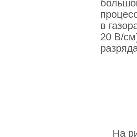
большо
процесс
в газор
20 В/см
разряда
На р