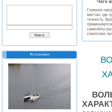
Чего ж
Главное пред
местах, где 
точность. Кр
применяются
самолеты-раз
советские лу
во
Фотогалерея
х
ВОЛ
ХАРАК