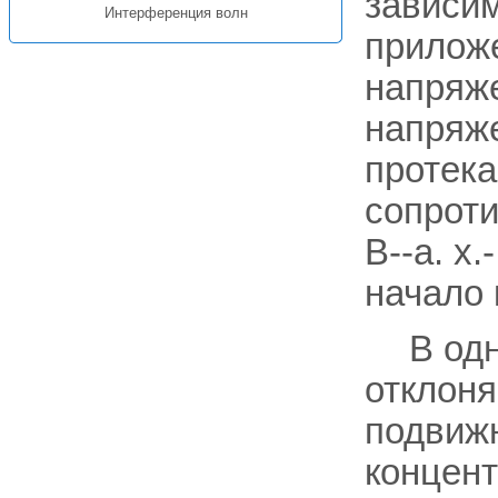
зависим
Интерференция волн
приложе
напряж
напряже
протека
сопроти
В--а. х
начало 
В од
отклоня
подвижн
концент