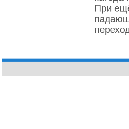
При ещ
падающи
переход