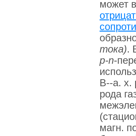
может в
отрица
сопрот
образно
тока)
.
р-n
-пер
использ
В--а. х
рода га
межэлек
(стацио
магн. по