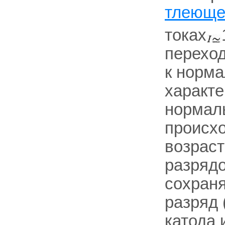
тлеюще
токах
переход
к норма
характ
нормал
происхо
возраст
разрядо
сохран
разряд 
катода 