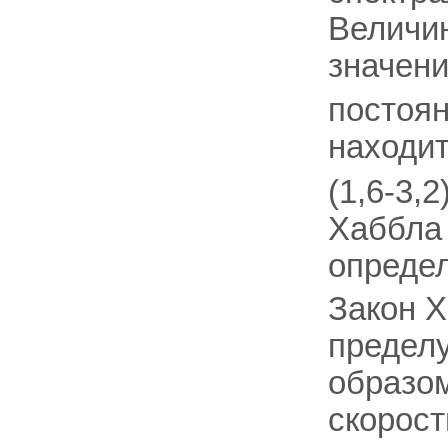
Величи
значен
постоян
находи
(1,6-3,2
Хаббл
опреде
Закон Х
предел
образом
скорост