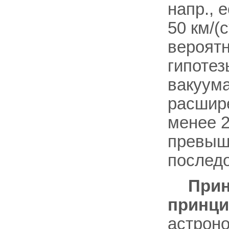
напр., 
50 км/(
вероятн
гипотез
вакуума
расшире
менее 2
превыша
последо
Прин
принци
астроно