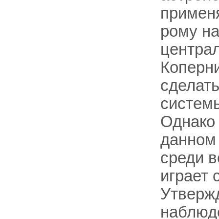
применя
рому на
централ
Коперни
сделать
систем
Однако 
данном
среди в
играет 
Утвержд
наблюде