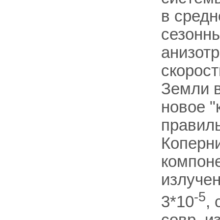
в средн
сезонн
анизот
скорос
Земли в
новое "
правиль
Коперни
компоне
излучен
-5
3*10
,
совр. и