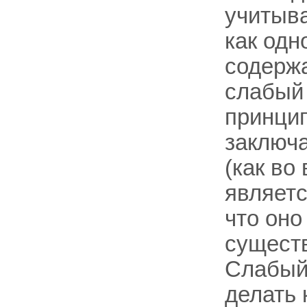
учитыв
как одн
содержа
слабый 
принцип
заключа
(как во
являет
что он
сущест
Слабый 
делать