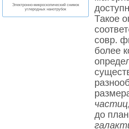
Электронно-микроскопический снимок
доступ
углеродных нанотрубок
Такое о
соответ
совр. ф
более к
определ
сущест
разноо
размера
частиц
до план
галакт