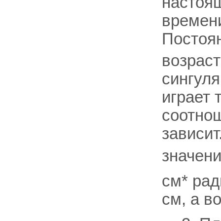
настоящ
времени
Постоя
возраст
сингул
играет 
соотно
зависит
значен
см* рад
см, а в