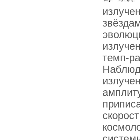
излучен
звёздам
эволюци
излучен
темп-ра
Наблюда
излучен
амплит
припис
скорос
космол
системы