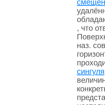
смещен
удалён
облада
, что о
Поверхн
наз. со
горизон
проходи
сингуля
величи
конкрет
предста