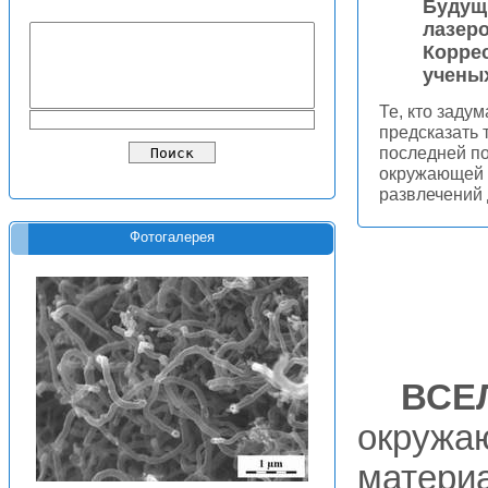
Будущ
лазеро
Корре
ученых
Те, кто задум
предсказать 
последней по
окружающей с
развлечений
Фотогалерея
ВСЕ
окружа
материа