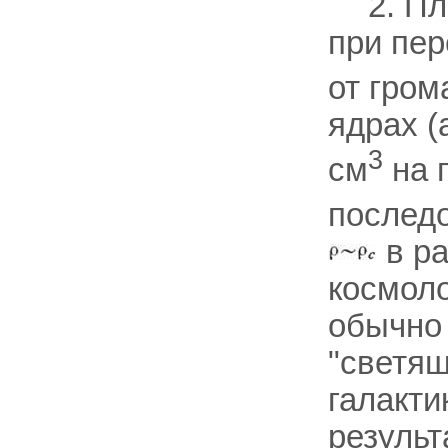
2. П
при пер
от гро
ядрах (
3
см
на 
последо
в ра
космол
обычно 
"светящ
галакти
результ