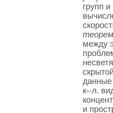
групп и
вычисле
скорост
теоре
между э
пробл
несветя
скрытой
данные
к--л. в
концент
и прост