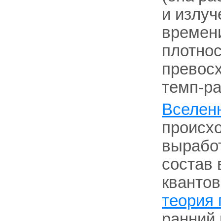
и излуч
времени
плотнос
превосх
темп-pa
Вселен
происхо
вырабо
состав 
квантов
теория 
ранний 