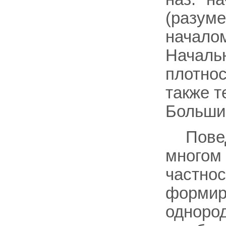
(разуме
началом
Начальн
плотнос
также т
Больши
Пове
многом 
частнос
формиру
однород