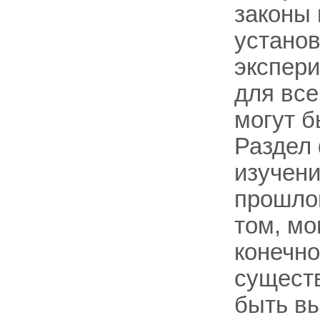
законы 
установ
экспер
для все
могут б
Раздел
изучени
прошлом
том, мо
конечно
существ
быть в