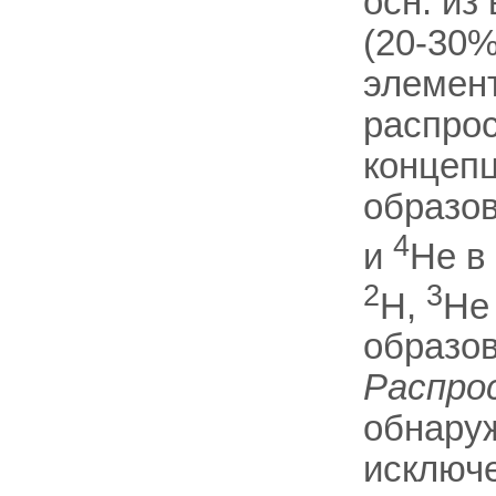
осн. из
(20-30%
элемент
распрос
концепц
образов
4
и
He в
2
3
H,
He
образов
Распро
обнаруж
исключ