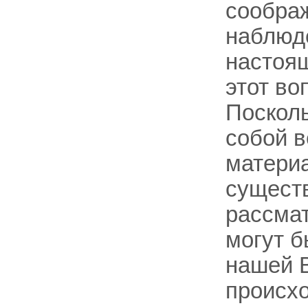
сообра
наблюде
настоящ
этот во
Посколь
собой 
материа
существ
рассмат
могут б
нашей В
происхо