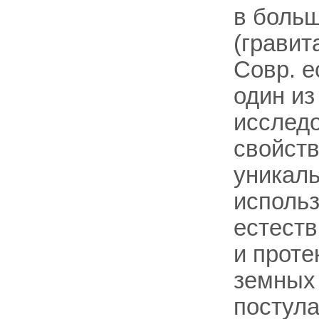
в больш
(гравит
Совр. е
один из
исслед
свойств
уникаль
использ
естеств
и проте
земных
постула