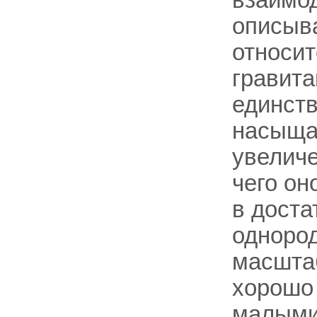
описыв
относит
гравита
единств
насыщае
увеличе
чего он
в доста
однород
масштаб
хорошо
малыми