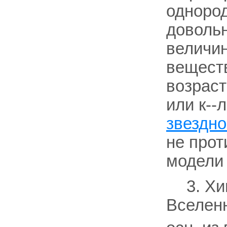
одноро
довольн
величин
веществ
возраст
или к--л
звездно
не про
модели
3. Х
Вселенн