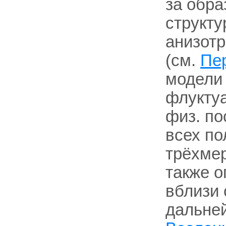
за обра
структу
анизотр
(см.
Пе
модели
флуктуа
физ. по
всех по
трёхмер
также 
вблизи 
дальней