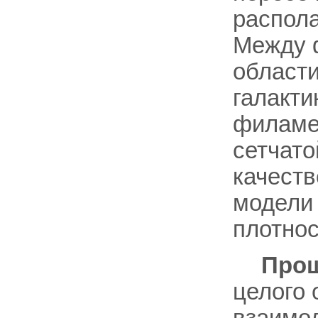
распола
Между 
области
галакти
филам
сетчато
качест
модели 
плотнос
Прош
целого 
взаимод