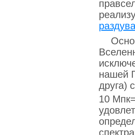
правсе
реализу
раздув
Осно
Вселенн
исключе
нашей Г
друга) 
10 Мпк
удовле
опреде
спектра