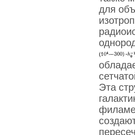
для объ
изотро
радиоис
однород
обладае
сетчато
Эта стр
галакти
филаме
создают
пересеч