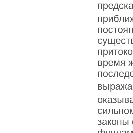
предска
приближ
постоян
существ
притоко
время ж
послед
выражае
оказыва
сильном
законы 
фундам