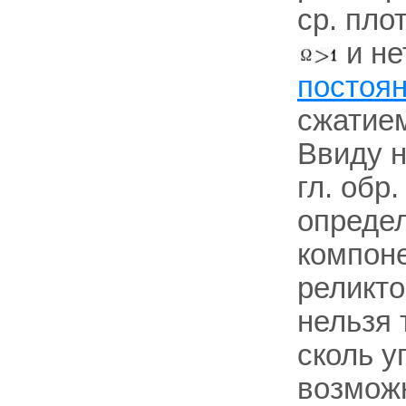
ср. пло
и не
постоя
сжатием
Ввиду 
гл. обр
определ
компоне
реликто
нельзя 
сколь у
возмож