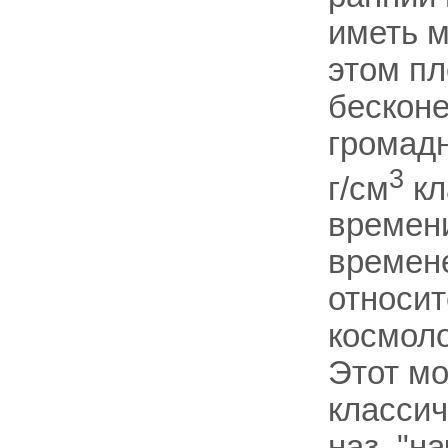
иметь м
этом пл
бесконе
громад
3
г/см
кл
времени
времене
относит
космоло
Этот мо
классич
наз. "н