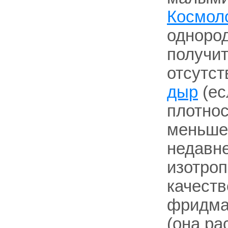
Космол
одноро
получит
отсутст
дыр
(ес
плотно
меньше 
недавн
изотроп
качест
фридман
(она ра