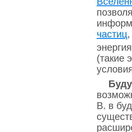
Вселен
позволя
информ
частиц
,
энергия
(такие 
условия
Буду
возможн
В. в бу
существ
расшир