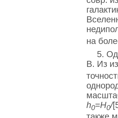
галакти
Вселенн
недипо
на боле
5. О
В. Из и
точнос
однород
масштаб
h
=
Н
/
[
0
0
также м