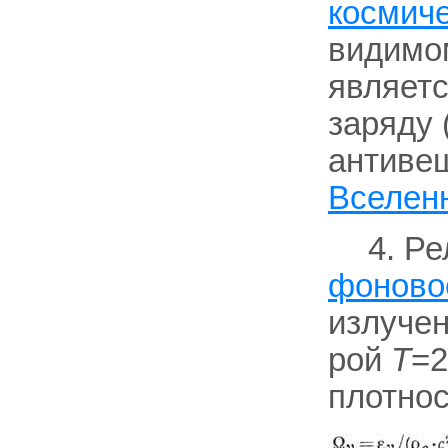
космиче
видимом
являет
заряду 
антиве
Вселен
4. Ре
фоново
излучен
рой
Т
=2
плотнос