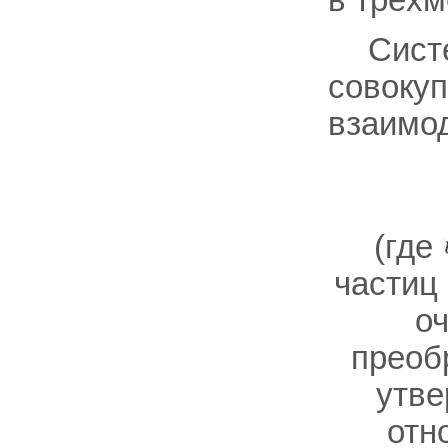
Сист
совоку
взаимод
(где
частиц
о
преоб
утве
отн