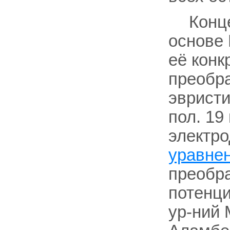
Конц
основе 
её конк
преобра
эвристи
пол. 19
электр
уравне
преобра
потенц
ур-ний 