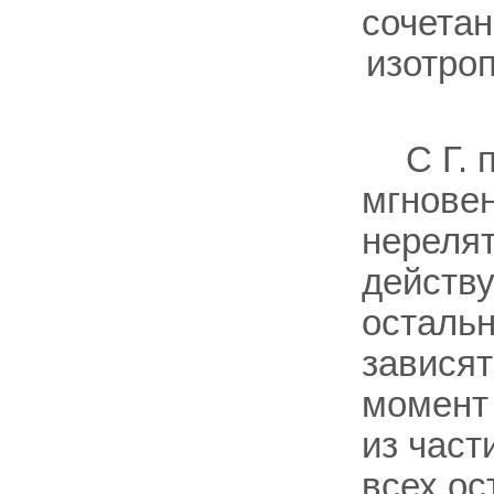
сочетан
изотро
С Г. 
мгновен
нерелят
действу
остальн
зависят
момент
из част
всех ос