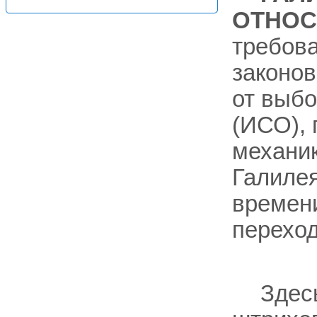
ОТНОС
требов
законов
от выб
(ИСО), 
механи
Галилея
времен
переход
Здес