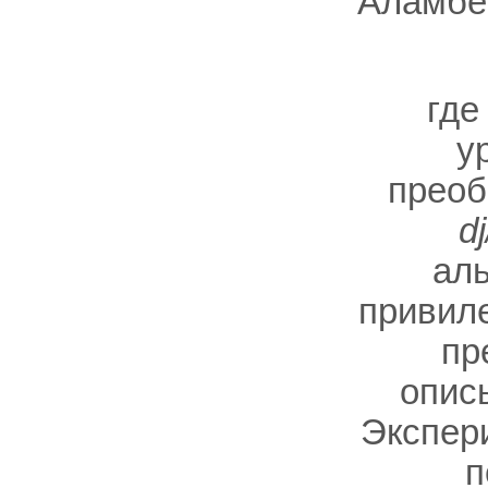
Аламбе
гд
у
преоб
dj
аль
привил
пр
опис
Экспер
п