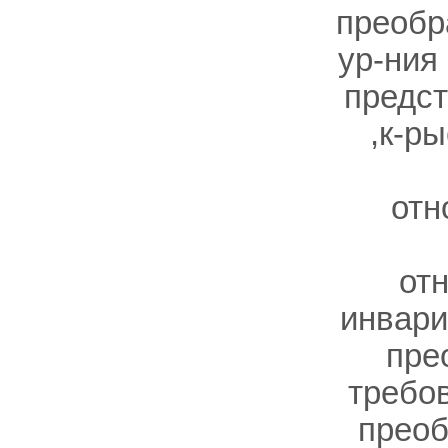
преобр
ур-ния 
предс
,к-р
отн
от
инвари
пре
требо
преоб