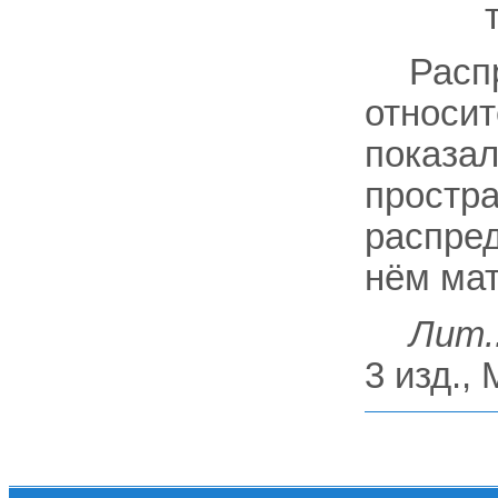
Расп
относит
показал
простр
распре
нём мат
Лит.
3 изд., 