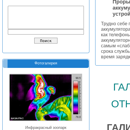
Проры
аккум
устро
Трудно себе 
аккумулятора
как телефоны
аккумуляторн
самым «слаб
срока службы
время зарядк
Фотогалерея
га
от
ГАЛ
Инфракрасный зоопарк