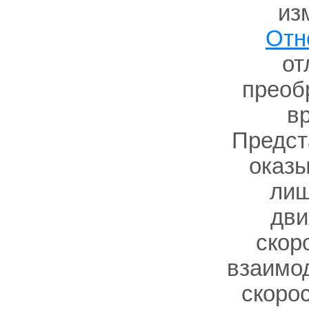
из
Отн
от
преоб
в
Предст
оказ
лиш
дви
скор
взаимод
скорос