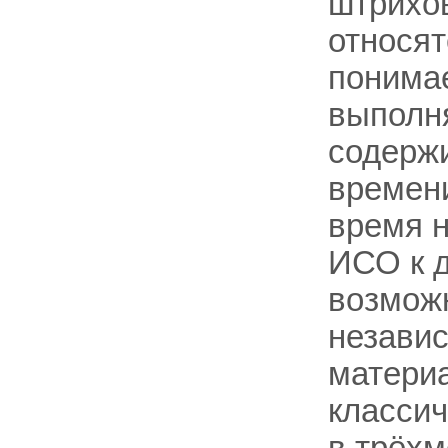
штрихо
относя
понимае
выполня
содержи
времени
время н
ИСО к д
возмож
незави
материа
классич
в трёхм