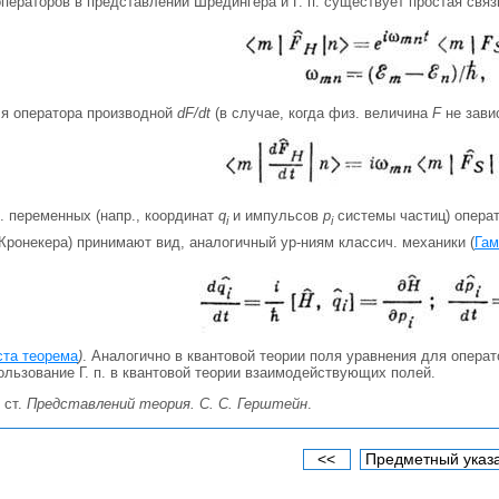
ераторов в представлении Шрёдингера и Г. п. существует простая связ
ля оператора производной
dF/dt
(в случае, когда физ. величина
F
не завис
. переменных (напр., координат
q
и импульсов
p
системы частиц) операт
i
i
Кронекера) принимают вид, аналогичный ур-ниям классич. механики (
Гам
та теорема
)
. Аналогично в квантовой теории поля уравнения для операт
льзование Г. п. в квантовой теории взаимодействующих полей.
и ст.
Представлений теория. С. С. Герштейн
.
<<
Предметный указ