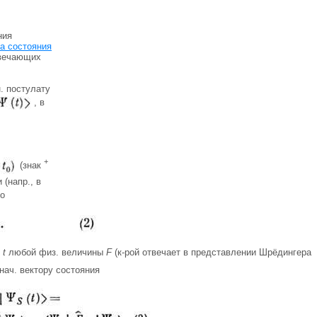
ния
а состояния
твечающих
н. постулату
, в
+
(знак
 (напр., в
то
и
t
любой физ. величины
F
(к-рой отвечает в представлении Шрёдингера
 нач. вектору состояния