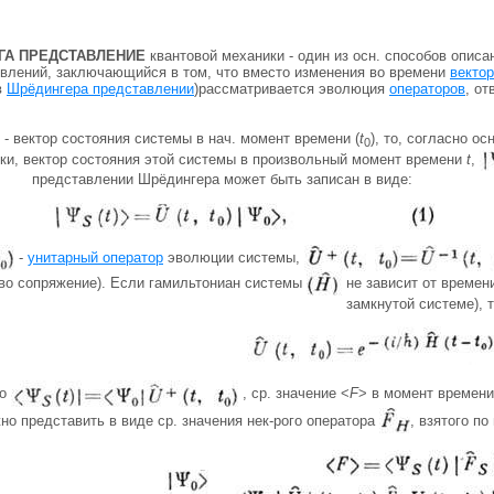
ГА ПРЕДСТАВЛЕНИЕ
квантовой механики - один из осн. способов описа
явлений, заключающийся в том, что вместо изменения во времени
вектор
в
Шрёдингера представлении
)рассматривается эволюция
операторов
, о
- вектор состояния системы в нач. момент времени (
t
), то, согласно ос
0
ки, вектор состояния этой системы в произвольный момент времени
t
,
представлении Шрёдингера может быть записан в виде:
-
унитарный оператор
эволюции системы,
во сопряжение). Если гамильтониан системы
не зависит от времени
замкнутой системе), 
то
, ср. значение <
F
> в момент времен
но представить в виде ср. значения нек-рого оператора
, взятого по