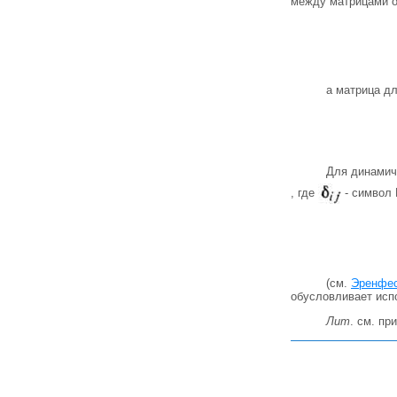
между матрицами оп
а матрица д
Для динамич
, где
- символ 
(см.
Эренфес
обусловливает испо
Лит
. см. пр