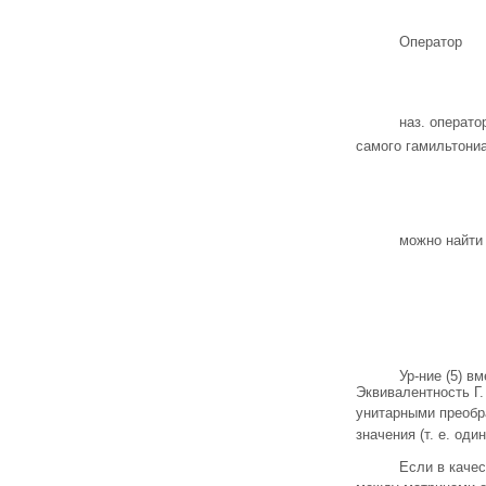
Оператор
наз. операт
самого гамильтони
можно найти
Ур-ние (5) в
Эквивалентность Г.
унитарными преобра
значения (т. е. од
Если в каче