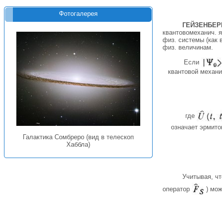
Фотогалерея
ГЕЙЗЕНБЕР
квантовомеханич. 
физ. системы (как 
физ. величинам.
Если
квантовой механи
где
означает эрмито
Галактика Сомбреро (вид в телескоп
Хаббла)
Учитывая, ч
оператор
) мож