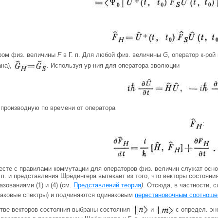
ором физ. величины
F
в Г. п. Для любой физ. величины
G
, оператор к-ро
ана),
. Используя ур-ния для оператора эволюции
 производную по времени от оператора
:
месте с правилами коммутации для операторов физ. величин служат осно
 п. и представления Шрёдингера вытекает из того, что векторы состоян
зованиями (1) и (4) (см.
Представлений теория
)
. Отсюда, в частности, 
инаковые спектры) и подчиняются одинаковым
перестановочным соотнош
стве векторов состояния выбраны состояния
и
с определ. эн