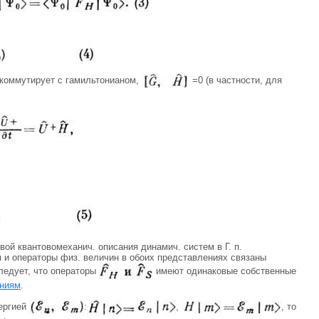
й коммутирует с гамильтонианом,
=0 (в частности, для
вой квантовомеханич. описания динамич. систем в Г. п.
ия и операторы физ. величин в обоих представлениях связаны
следует, что операторы
имеют одинаковые собственные
ениям
.
ергией
:
,
, то