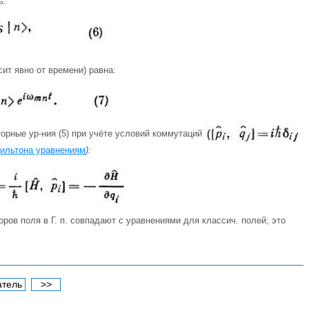
ь:
ит явно от времени) равна:
орные ур-ния (5) при учёте условий коммутаций
ильтона уравнениям
):
оров поля в Г. п. совпадают с уравнениями для классич. полей; это
атель
>>