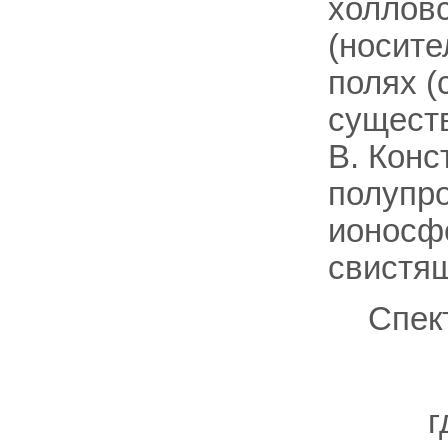
холловс
(носите
полях (
существ
В. Конс
полупро
ионосфе
свистя
Спек
г