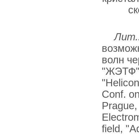
ск
Лит.
возмож
волн че
"ЖЭТФ", 
"Helicon
Conf. o
Prague, 
Electro
field, "