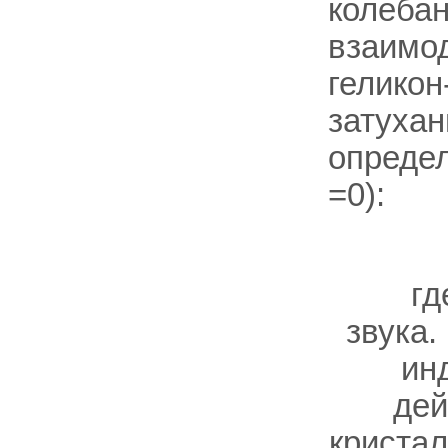
колебан
взаимод
геликон
затухан
определ
=0):
г
звука.
ин
дей
кристал