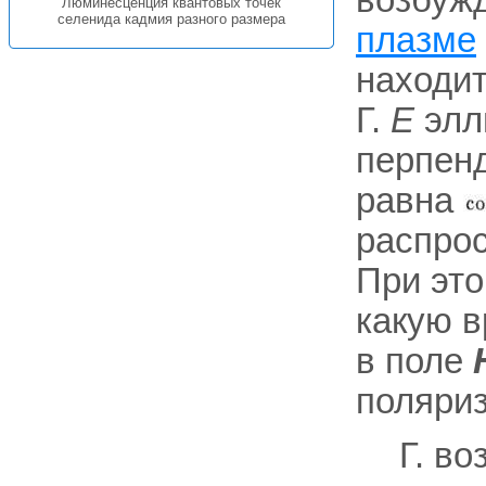
возбуж
Люминесценция квантовых точек
селенида кадмия разного размера
плазме
находит
Г.
Е
элл
перпен
равна
распро
При эт
какую 
в поле
поляри
Г. во