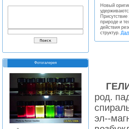
Новый ориги
удерживаются
Присутствие 
природе и те
действия рез
структур.
Дал
Фотогалерея
ГЕЛ
род. пад
спираль
эл--маг