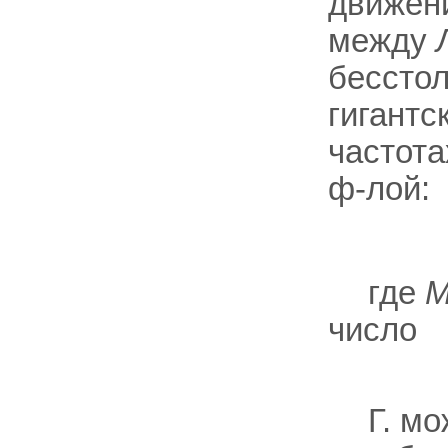
движени
между
бесстол
гигантс
частот
ф-лой:
где
число
Г. м