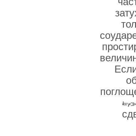
час
зат
то
соудар
прости
величин
Есл
о
поглощ
сд