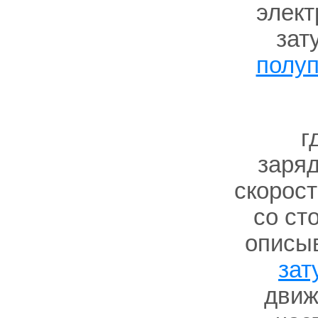
элект
зат
полу
г
заря
скорост
со ст
описыв
зат
движ