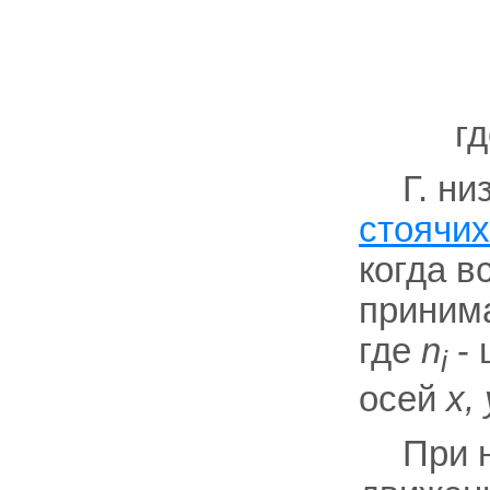
г
Г. н
стоячих
когда в
приним
где
n
- 
i
осей
х, 
При н