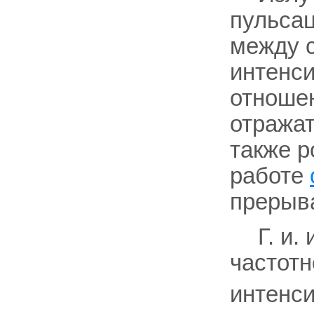
пульсац
между с
интенси
отношен
отражат
также р
работе
прерыв
Г. и.
частотн
интенси