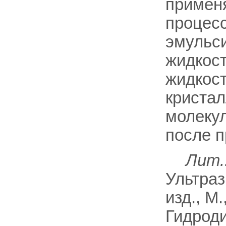
применя
процесс
эмульс
жидкост
жидкост
кристал
молекул
после пр
Лит.
Ультраз
изд., M.
Гидроди