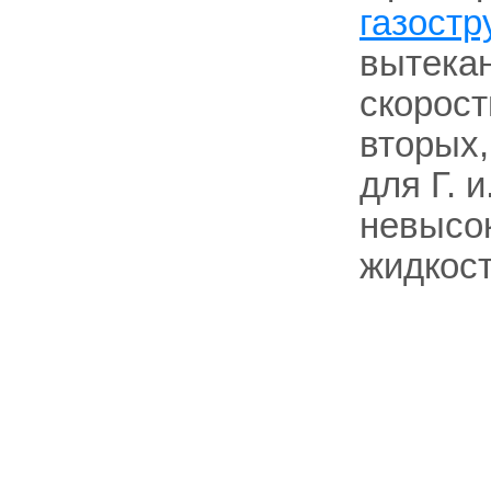
газостр
вытекан
скорост
вторых
для Г. 
невысок
жидкост