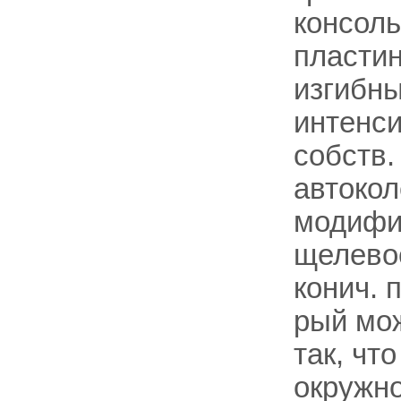
консоль
пластин
изгибны
интенс
собств.
автокол
модифик
щелево
конич. 
рый мо
так, чт
окружно