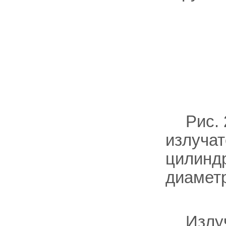
Рис.
излуча
цилинд
диаметр
Излуч