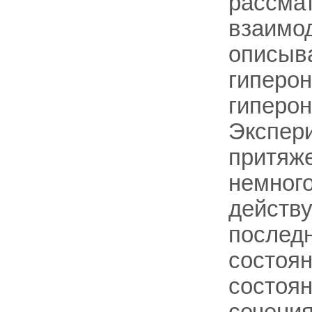
рассмат
взаимод
описыв
гиперон
гиперон
Экспери
притяже
немного
действу
последн
состоя
состоя