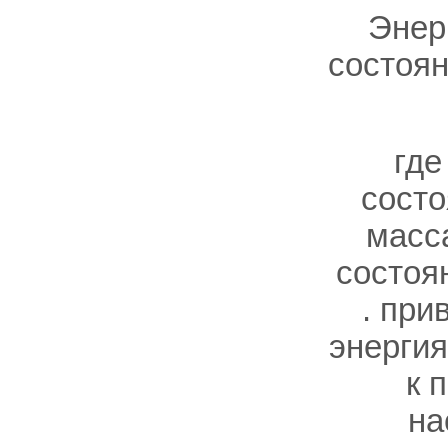
Энер
состоян
гд
сост
масс
состоя
. при
энергия
к 
на