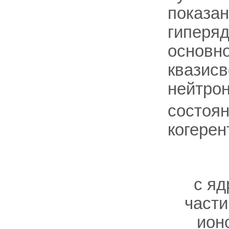
показан
гиперя
основно
квазисв
нейтрон
состоя
когерен
с я
части
ион