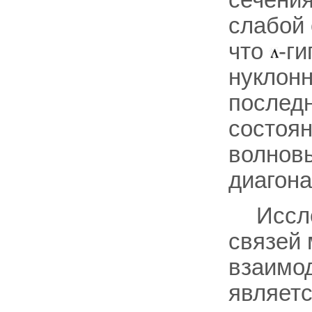
сечения
слабой 
что
-г
нуклонн
последн
состоя
волновы
диагона
Иссл
связей
взаимод
являет