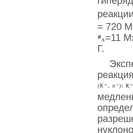
гиперя
реакци
= 720 М
=11 М
Г.
Эксп
реакция
медлен
опреде
разреш
нуклоно