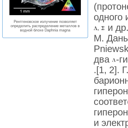
(протон
одного 
Рентгеновское излучение позволяет
и др
определить распределение металлов в
водной блохе Daphnia magna
M. Даны
Pniewsk
два
-г
.[1, 2]
барионн
гиперон
соответ
гиперон
и элект