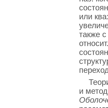
состоян
или кваз
увелич
также с
относит
состоян
структу
переходы
Теор
и метод
Оболоч