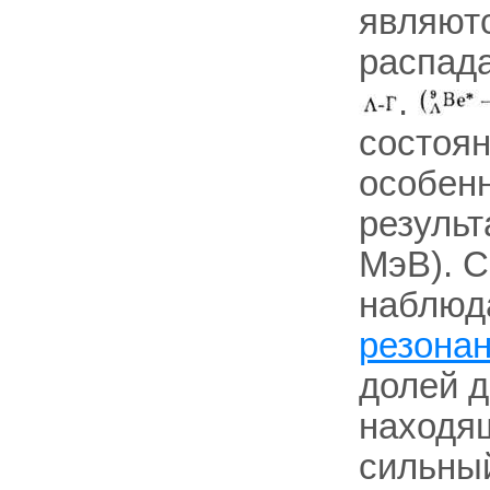
являютс
распада
.
состоян
особенн
результа
МэВ). С
наблюда
резона
долей до
находя
сильный