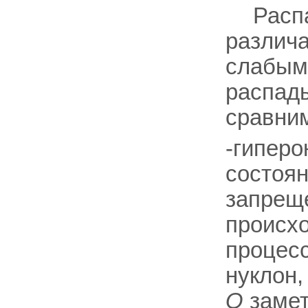
Расп
различ
слабым
распады
сравни
-гиперо
состоя
запреще
происхо
процес
нуклон
Q
замет