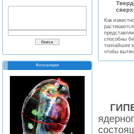
Тверд
сверх
Как известн
растекаются
представляю
способны бе
тончайшие к
чтобы вытеч
Фотогалерея
ГИП
ядерно
состоящ