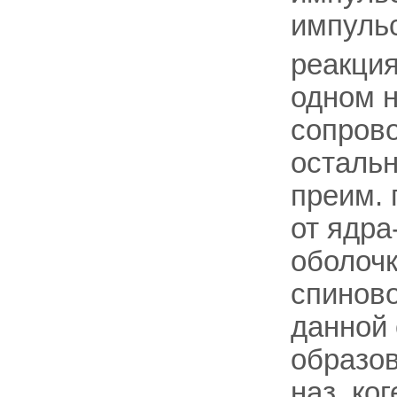
импуль
реакция
одном 
сопров
остальн
преим.
от ядра
оболоч
спиново
данной 
образов
наз. ко