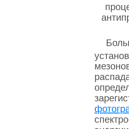
проц
антип
Боль
установ
мезонов
распада
опреде
зареги
фотогр
спектро