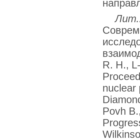
направл
Лит.
Соврем
исследо
взаимод
R. H., L
Proceedi
nuclear 
Diamond,
Povh B.,
Progress
Wilkinso