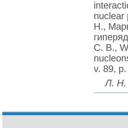
interact
nuclear 
Н., Мар
гиперяде
С. В., W
nucleons
v. 89, p.
Л. H