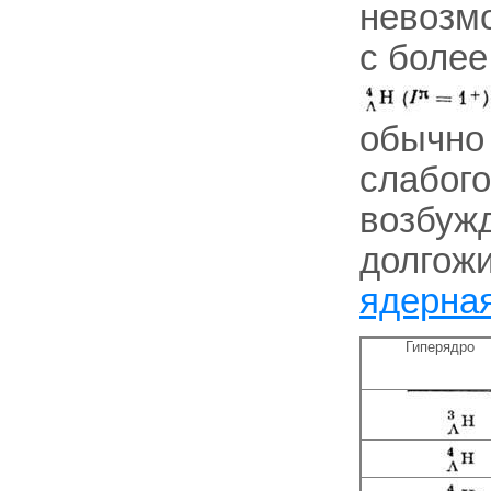
невозмо
с более
обычно 
слабого
возбужд
долгожи
ядерна
Гиперядро