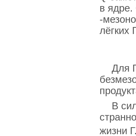
в ядре
-мезон
лёгких Г
Для Г
безмезо
продукт
В си
странно
жизни Г