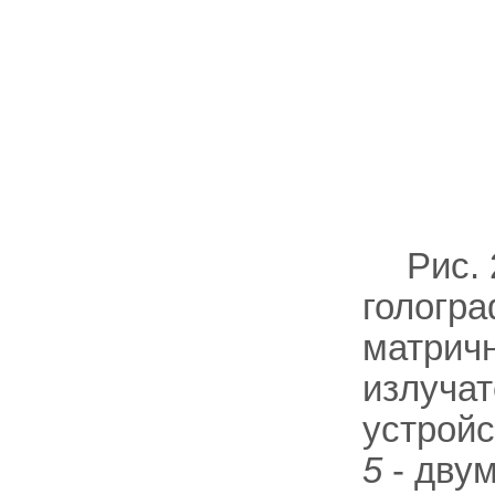
Рис.
гологр
матрич
излуча
устрой
5
- дву