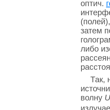
оптич.
интерфе
(полей)
затем п
гологр
либо и
рассеян
расстоя
Так, 
источни
волну
излучае