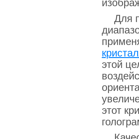
изобра
Для 
диапазо
применя
криста
этой це
воздей
ориента
увелич
этот кр
гологра
Каче