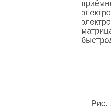
приёмни
электр
электро
матрица
быстро
Рис.