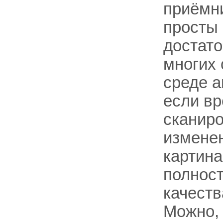
приёмни
просты 
достат
многих 
среде а
если вр
сканиро
изменен
картина
полност
качеств
Можно, 