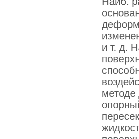
Наиб. р
основа
деформа
изменен
и т. д.
поверхн
способ
воздейс
методе 
опорный
пересек
жидкост