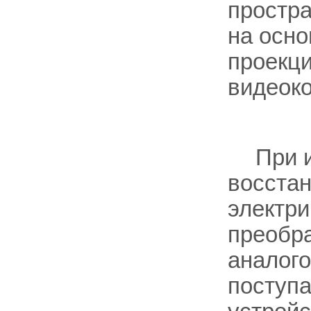
простр
на осно
проекци
видеок
При 
восстан
электри
преобр
аналого
поступ