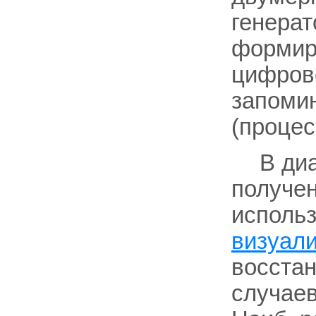
генерат
формиро
цифров
запоми
(процес
В ди
получен
исполь
визуали
восста
случаев