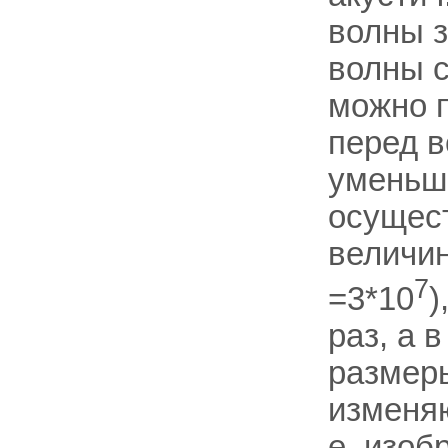
волны 
волны 
можно п
перед в
уменьш
осущест
величи
7
=3*10
)
раз, а 
размер
изменя
е. изоб