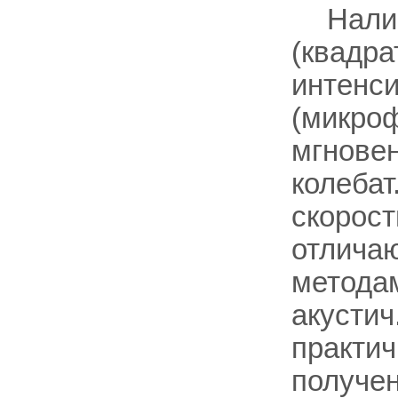
Нали
(квадра
интенси
(микроф
мгновен
колебат
скорост
отличаю
методам
акустич
практич
получен