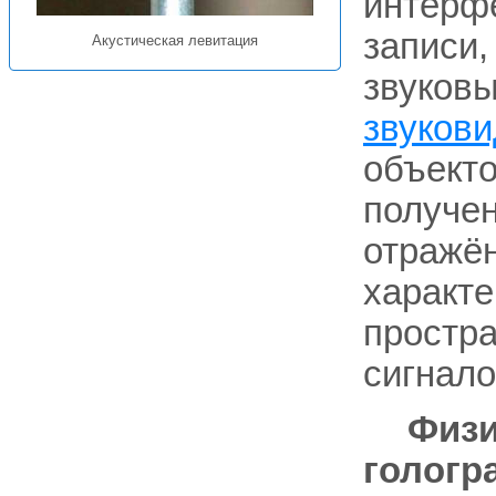
интерф
записи,
Акустическая левитация
звуковы
звуков
объекто
получе
отражён
характе
простра
сигнало
Физи
гологр