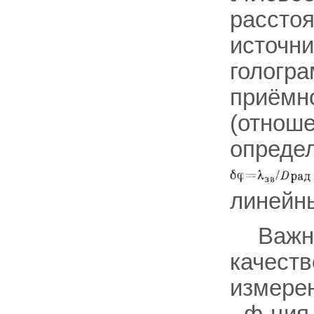
рассто
источн
гологра
приёмно
(отноше
определ
линейн
Важн
качеств
измере