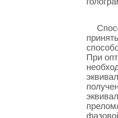
гологра
Спос
приняты
способо
При опт
необход
эквивал
получен
эквивал
преломл
фазовой