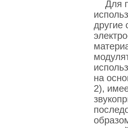
Для 
использ
другие 
электро
матери
модулят
использ
на осно
2), име
звукопр
послед
образом