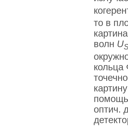
когере
то в пл
картина
волн
U
окружно
кольца 
точечно
картину
помощью
оптич. 
детекто