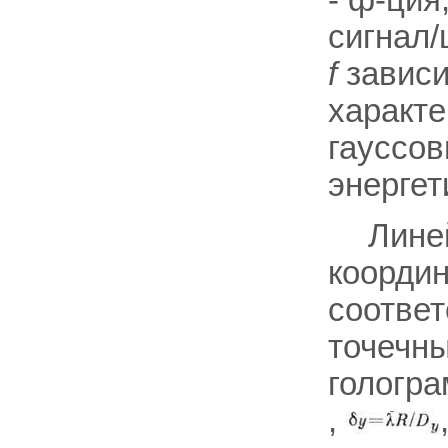
- ф-ция
сигнал/
f
зависи
характе
гауссов
энергет
Лине
коорди
соотве
точечн
гологр
,