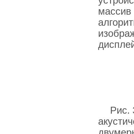
устрой
массив 
алгорит
изобра
дисплей
Рис.
акустич
двумер