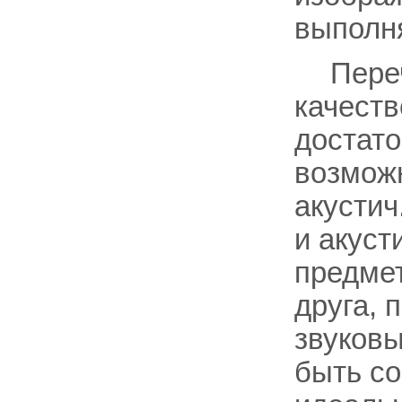
выполн
Пере
качеств
достато
возможн
акустич
и акуст
предмет
друга, 
звуковы
быть с