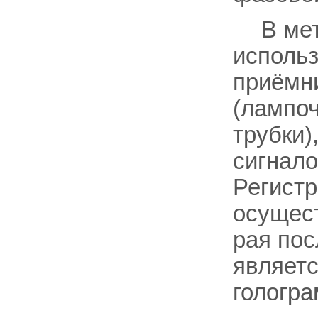
В ме
исполь
приёмни
(лампоч
трубки)
сигнало
Регистр
осущест
рая пос
являетс
гологра