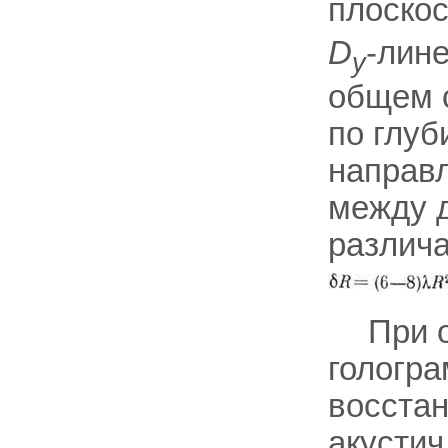
плоскос
D
-лин
y
общем 
по глу
направл
между 
различа
При 
гологр
восстан
акустич