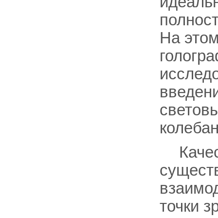
идеальн
полност
На этом
гологра
исследо
введени
световы
колебан
Каче
существ
взаимод
точки з