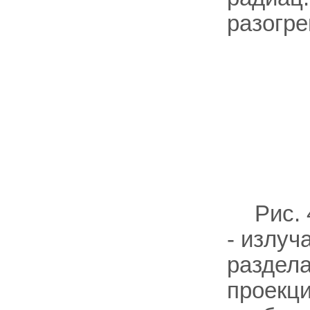
разогре
Рис.
- излуч
раздела
проекци