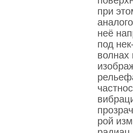
поверх
при это
аналого
неё нап
под нек
волнах
изображ
рельеф
частнос
вибрац
прозрач
рой изм
радиац.