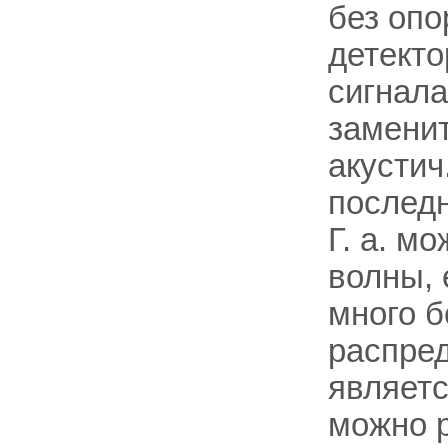
без опо
детекто
сигнала
заменит
акустич
последн
Г. а. м
волны, 
много б
распред
являетс
можно р