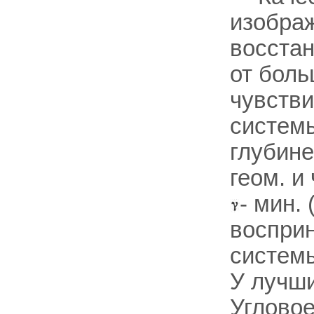
изображ
восстан
от боль
чувстви
системы
глубине
геом. и
- мин.
воспри
систем
У лучш
Углово