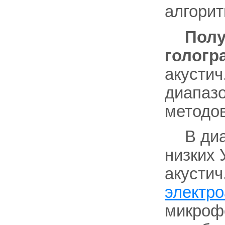
алгори
Полу
гологр
акустич
диапазо
методов 
В ди
низких 
акустич
электро
микрофо