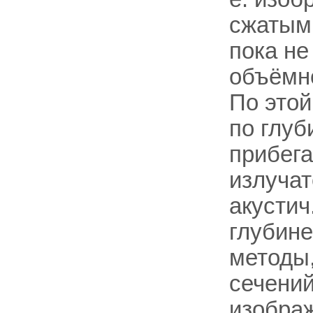
сжатым 
пока не
объёмно
По этой
по глуб
прибег
излучат
акустич
глубине
методы
сечений
изображ