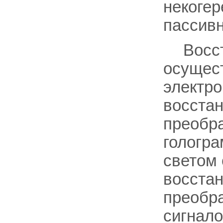
некогер
пассивн
Восс
осущест
электро
восстан
преобра
гологра
светом 
восстан
преобра
сигнало