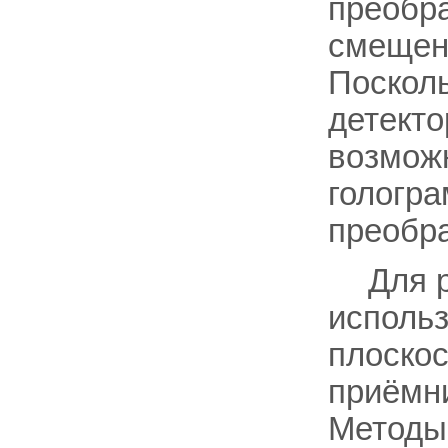
преобра
смещени
Посколь
детекто
возможн
гологра
преобра
Для 
исполь
плоско
приёмн
Методы