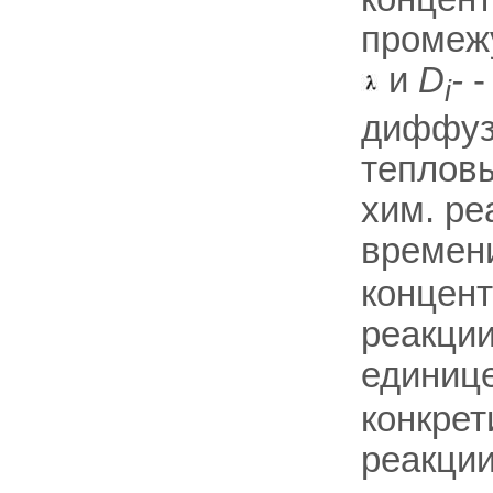
промежу
и
D
-
-
i
диффузи
тепловы
хим. ре
времени
концент
реакции
единице
конкрет
реакции