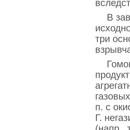
вследс
В за
исходно
три осно
взрывча
Гомо
продукт
агрегат
газовых
п. с ок
Г. нег
(напр.,