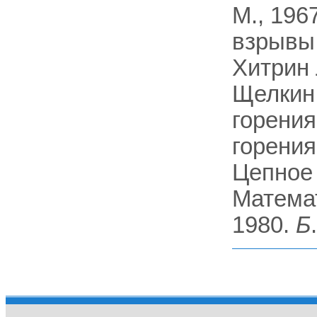
M., 196
взрывы в
Xитрин 
Щелкин 
горения
горения,
Цепное 
Математ
1980.
Б