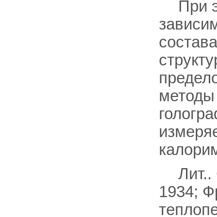
При 
зависим
состава
структу
предело
методы 
гологра
измеряе
калори
Лит..
1934; Ф
теплопе