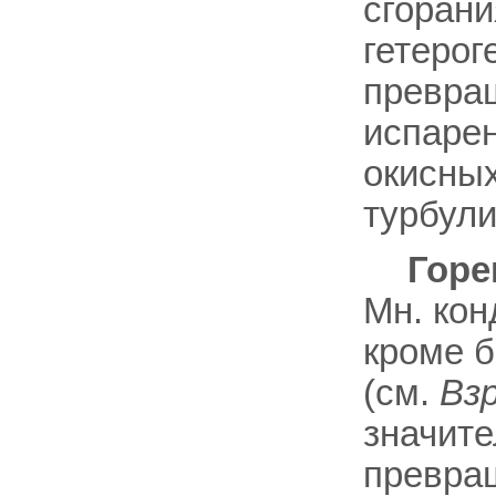
сгорани
гетерог
превра
испарен
окисных
турбули
Горе
Mн. кон
кроме б
(см.
Вз
значите
превращ