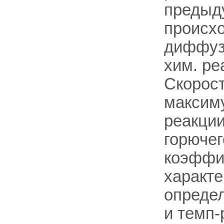
предыду
происхо
диффузи
хим. ре
Скорос
максиму
реакции
горючег
коэффи
характе
определ
и темп-р