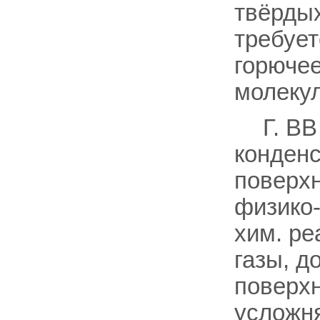
твёрдых
требует
горючее
молеку
Г. B
конденс
поверх
физико-
хим. ре
газы, д
поверхн
усложня