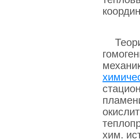
координ
Теор
гомоген
механи
химиче
стацио
пламен
окислит
теплоп
хим. ис