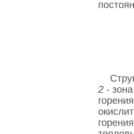
постоян
Стру
2
- зона
горения
окисли
горения
теплов