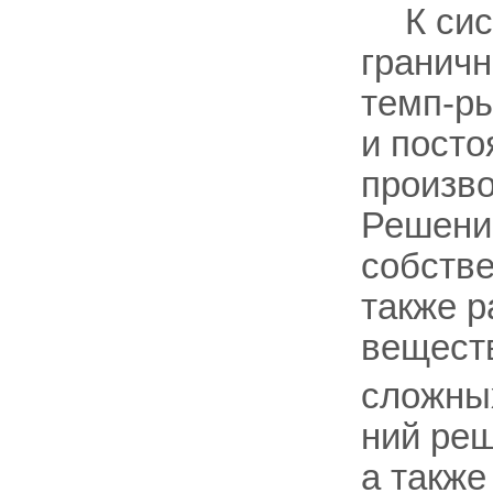
К си
гранич
темп-ры
и посто
произво
Решение
собстве
также р
веществ
сложны
ний реш
а также