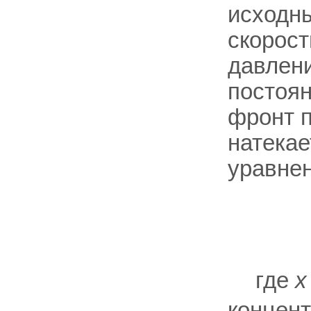
исходны
скорост
давлени
постоян
фронт п
натекае
уравне
где
х
концен