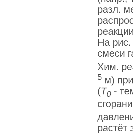
разл. м
распро
реакции
На рис.
смеси г
Хим. ре
5
м) при
(
T
- те
0
сгорани
давлени
растёт 