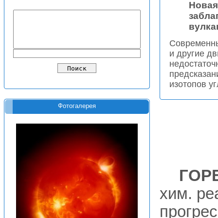
Новая
забла
вулка
Современны
и другие д
недостаточ
предсказан
изотопов уг
Фотогалерея
ГОР
хим. ре
прогрес