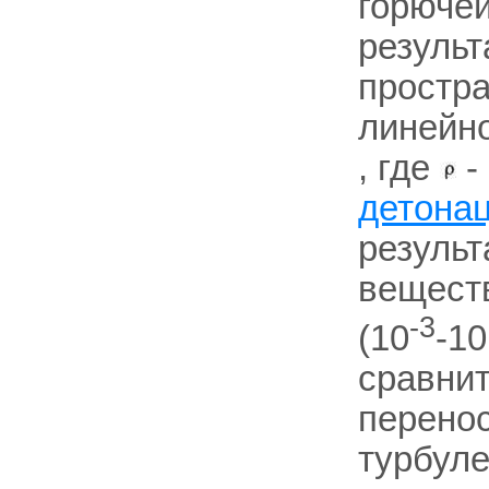
горючей
результ
простра
линейно
, где
-
детона
результ
вещест
-3
(10
-10
сравни
перенос
турбуле