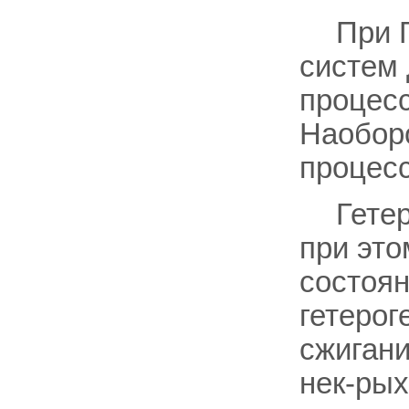
При 
систем 
процесс
Наоборо
процес
Гете
при это
состоян
гетероге
сжигани
нек-рых