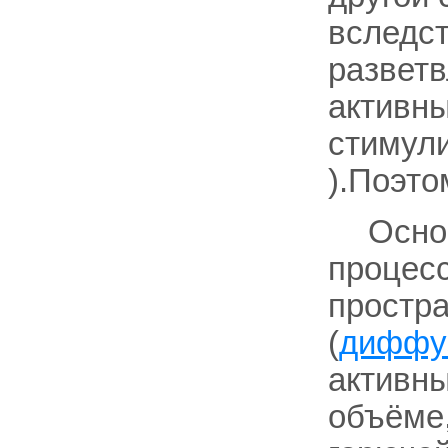
вследст
разветв
активны
стимул
).Поэто
Осно
процесс
простра
(
диффу
активн
объёме,