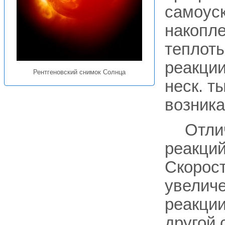
самоуск
накопл
теплот
реакции
Рентгеновский снимок Солнца
неск. т
возника
Отлич
реакций
Скорост
увелич
реакции
другой 