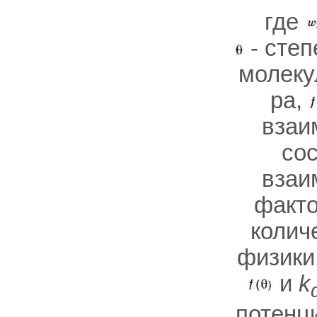
где
- степ
молеку
pa,
взаи
со
взаи
факто
колич
физики
и
k
потенц