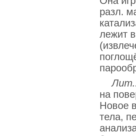
Она игр
разл. м
катализ
лежит в
(извлеч
поглощ
парообр
Лит.
на повер
Новое в
тела, пе
анализа