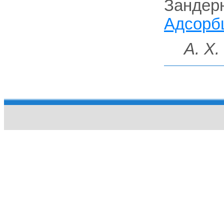
Зандерн
Адсорб
A. X