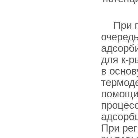
При 
очередь
адсорби
для к-
в основ
термоде
помощи 
процесс
адсорбц
При рег