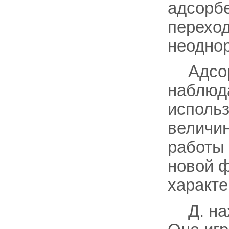
адсорбе
переход
неодно
Адсо
наблюда
использ
величин
работы 
новой ф
характе
Д. н