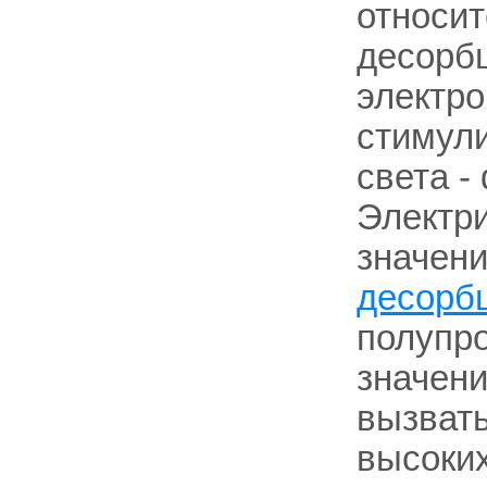
относи
десорбц
электро
стимул
света -
Электри
значен
десорб
полупро
значени
вызвать
высоких