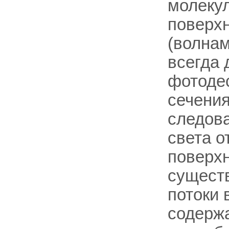
молекул
поверх
(волнам
всегда 
фотодес
сечения
следова
света о
поверхн
существ
потоки 
содержа