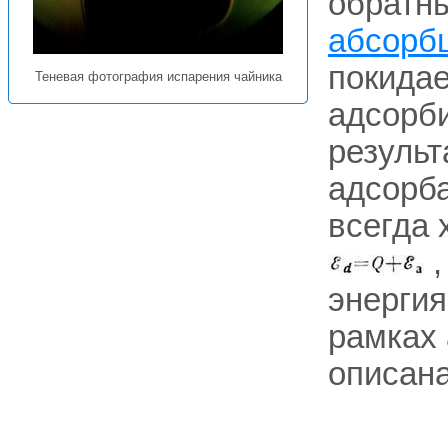
обратн
абсорб
покидае
Теневая фотография испарения чайника
адсорби
результ
адсорба
всегда 
,
энергия
рамках
описана