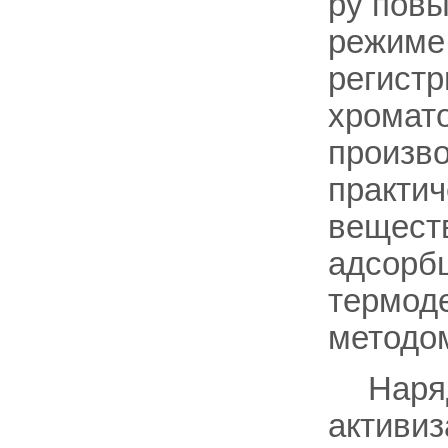
ру повы
режиме
регистр
хромато
произво
практич
вещест
адсорбц
термод
методо
Наря
активиз