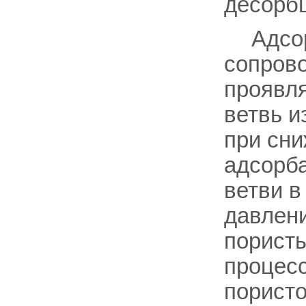
десорбц
Адсо
сопров
проявля
ветвь и
при сн
адсорба
ветви в
давлени
пористы
процес
пористо