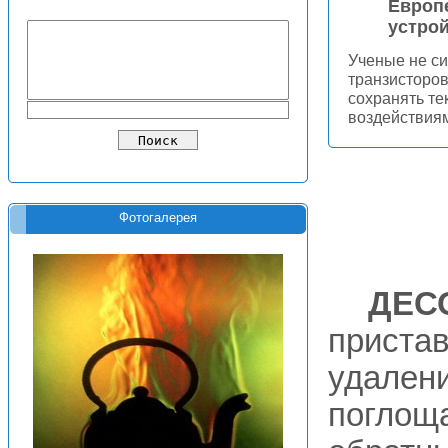
Европе
устрой
Ученые не си
транзисторов
сохранять те
воздействиям
Фотогалерея
ДЕС
приста
удалени
поглоща