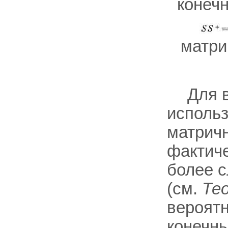
конечн
матри
Для 
исполь
матрич
фактиче
более 
(см.
Те
вероятн
конечны