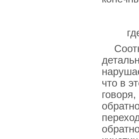
гд
Соот
детальн
наруша
что в э
говоря,
обратн
переход
обратно