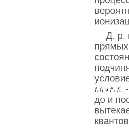
вероятн
ионизац
Д. р.
прямых 
состоян
подчин
условие
-
до и по
вытека
квантов