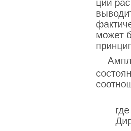
ций рас
выводит
фактиче
может б
принци
Ампл
состоя
соотно
гд
Ди