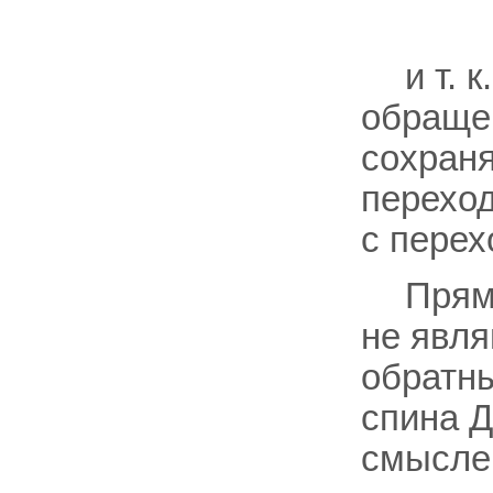
и т. 
обраще
сохраня
перехо
с пере
Прям
не явл
обратны
спина Д
смысле