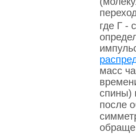
(молеку
переход
где Г -
определ
импуль
распре
масс ча
времени
спины) 
после 
симмет
обращен