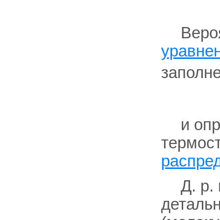
Веро
уравне
заполне
и опр
термос
распре
Д. р
детальн