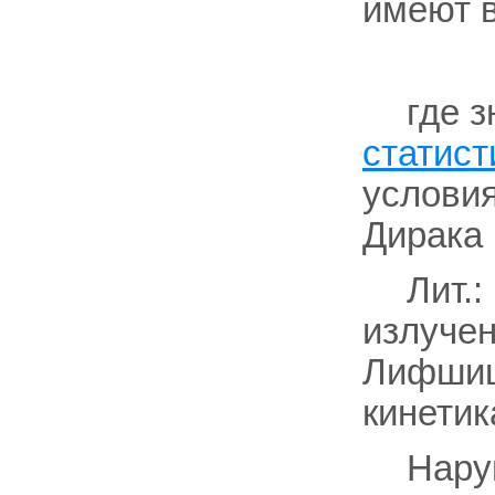
имеют 
где 
статист
услови
Дирака 
Лит.:
излучени
Лифшиц 
кинетика
Нару