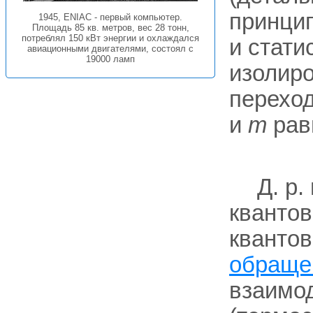
принцип
1945, ENIAC - первый компьютер.
Площадь 85 кв. метров, вес 28 тонн,
потреблял 150 кВт энергии и охлаждался
и стати
авиационными двигателями, состоял с
19000 ламп
изолир
перехо
и
т
рав
Д. р.
квантов
квантов
обраще
взаимод