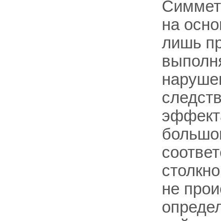
Симмет
на осно
лишь пр
выполня
нарушен
следств
эффект
большо
соответ
столкно
не прои
опреде