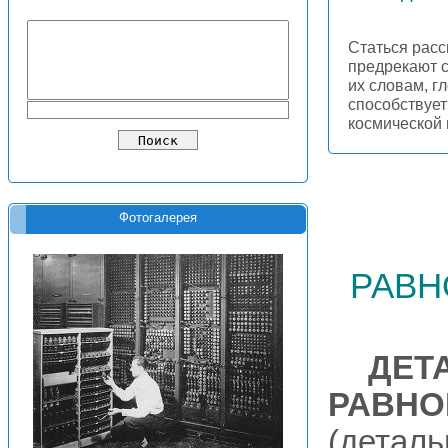
Статься расс
предрекают с
их словам, г
способствуе
космической
Фотогалерея
равн
ДЕТ
РАВНО
(деталь