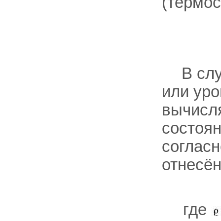
(термост
В сл
или уро
вычисл
состоян
согласн
отнесён
где