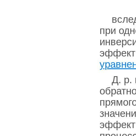
всле
при од
инверси
эффект
уравне
Д. р.
обратно
прямого
значени
эффекти
процесс