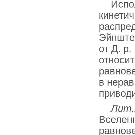
Испо
кинетич
распред
Эйнште
от Д. р
относи
равнове
в нерав
привод
Лит.
Вселен
равнове