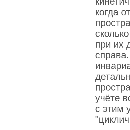
кинетич
когда о
простра
сколько
при их 
справа
инвариа
детальн
простра
учёте в
с этим 
"циклич