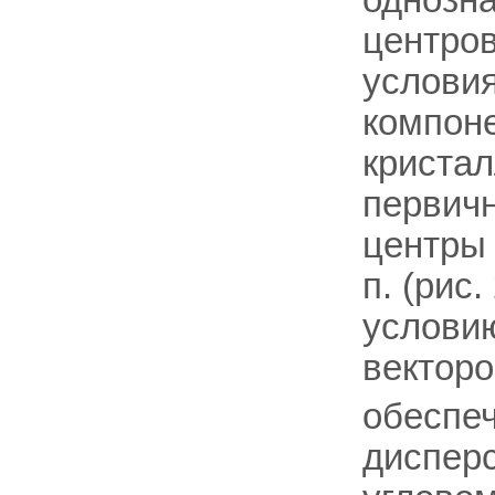
однозна
центро
услови
компоне
кристал
первичн
центры
п. (рис
услови
вектор
обеспеч
дисперс