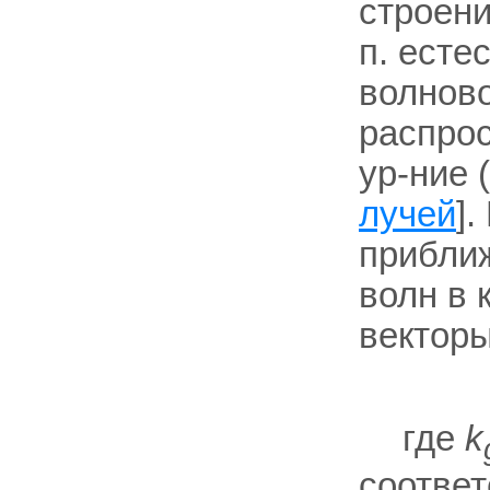
строени
п. есте
волново
распрос
ур-ние (
лучей
]
приближ
волн в 
векторы
где
k
соотве