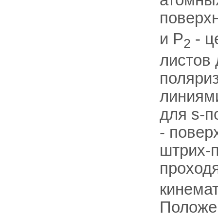
поверхн
и P
- ц
2
листов
поляриз
линиям
для s-п
- повер
штрих-
проход
кинемат
Положе