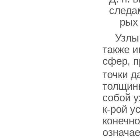
следам
рых 
Узлы
также и
сфер, 
точки д
толщин
собой у
к-рой у
конечно
означае