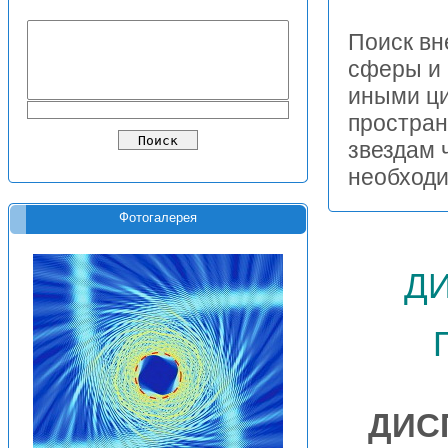
Поиск вн
сферы и 
иными ци
простран
звездам 
необходи
Фотогалерея
д
ДИС