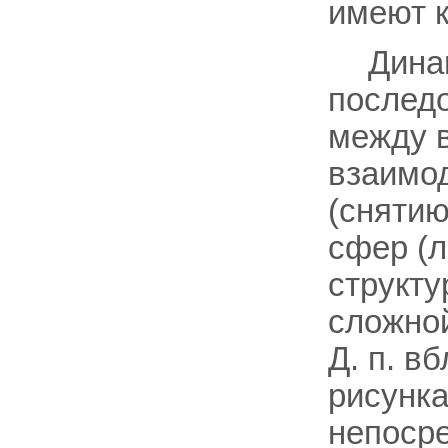
имеют к
Дина
послед
между в
взаимод
(снятию
сфер (л
структу
сложной
Д. п. в
рисунка
непосре