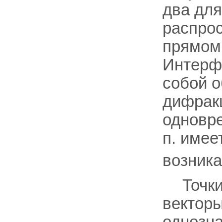
два для
распрос
прямом
Интерф
собой о
дифракц
одновр
п. имее
возника
Точки
векторы