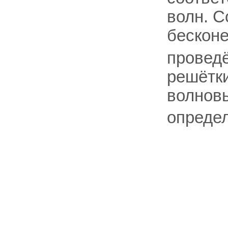
волн. Со
бескон
проведё
решётки
волнов
опреде