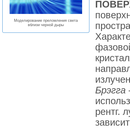
ПОВЕР
поверхн
Моделирование преломления света
простра
вблизи черной дыры
Характе
фазовой
кристал
направ
излучен
Брэгга
использ
рентг. 
зависит