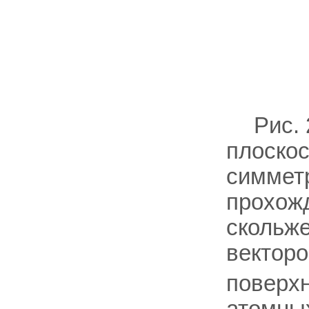
Рис.
плоскос
симмет
прохожд
скольже
вектор
поверх
атомны