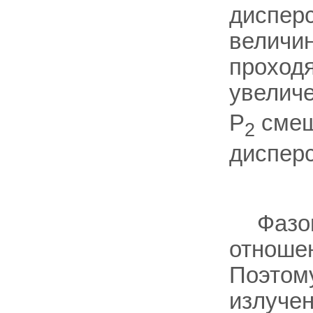
диспер
величи
проход
увеличе
P
смещ
2
дисперс
Фазо
отношен
Поэтому
излучен