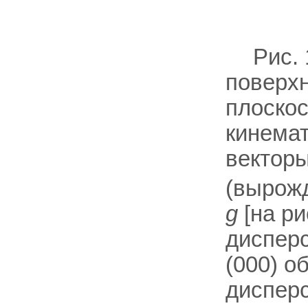
Рис. 
поверх
плоскос
кинема
вектор
(вырожд
g
[на ри
дисперс
(000) о
диспер