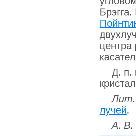
угловом
Брэгга.
Пойнтин
двухлуч
центра 
касател
Д. п
кристал
Лит
лучей
.
А. В.