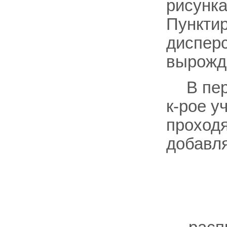
рисунка
Пунктир
дисперс
вырожд
В пе
к-рое у
проходя
добавля