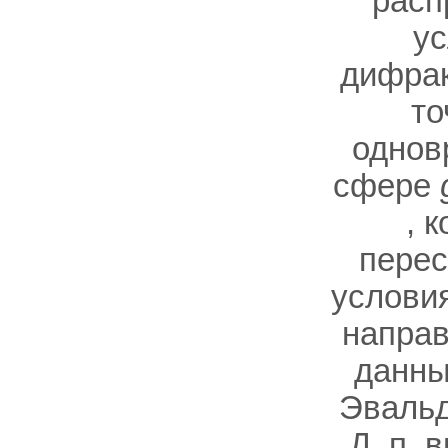
расп
ус
дифрак
то
однов
сфере
, 
перес
условия
направ
данны
Эвальд
Д. п.