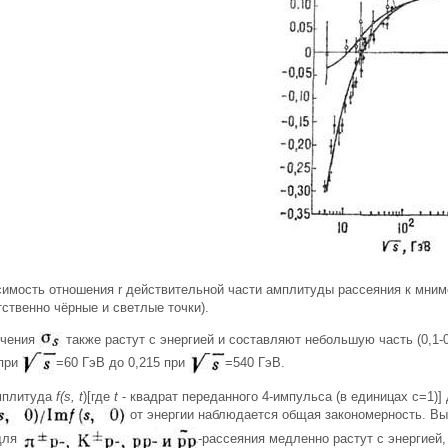
симость отношения r действительной части амплитуды рассеяния к мнимо
тственно чёрные и светлые точки).
ечения
также растут с энергией и составляют небольшую часть (0,1-
 при
=60 ГэВ до 0,215 при
=540 ГэВ.
амплитуда
f(s, t
)[где
t
- квадрат переданного 4-импульса (в единицах с=1)
от энергии наблюдается общая закономерность. Выше
для
-рассеяния медленно растут с энергией