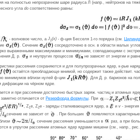
ия на полностью непрозрачном шаре радиуса Л (напр., нейтронов на тя
лесного угла
do
соответственно равны:
- волновое число, a
J
(x)
- ф-ция Бесселя 1-го порядка (см.
Цилиндр
1
ние
. Сечение
сосредоточено в осн. в области малых угло
ярко выраженными максимумами и минимумами, совпадающими с экстрем
чения Д. р.
и неупругих процессов
не зависят от энергии и рав
еристики рассеяния сохраняются и для полупрозрачных ядер, к-рые на
остаётся преобладающе мнимой, но содержит также действит. час
ию минимумов вблизи нулей ф-ции
. Для Д. р. барионов на п
и дифракции на чёрном ядре.
ается и при рассеянии достаточно быстрых заряж. частиц и атомных яд
 заметно отличается от
Резерфорда формулы
. При
, Z
е, Z
e - заряды сталкивающихся ядер, а
и
v
- энергия
1
2
сечение не зависит от
. При больших
появляются характерные
Вблизи
сечение рассеяния уменьшается в
раз, а при бо
тся в упругом рассеянии атомных ядер ядрами мишени (см., напр., рис. 