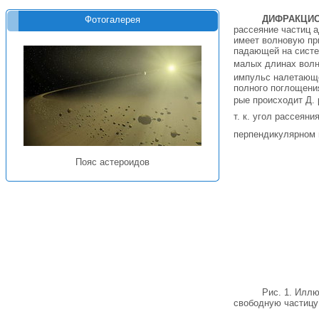
ДИФРАКЦИО
Фотогалерея
рассеяние частиц 
имеет волновую пр
падающей на систем
малых длинах волн
импульс налетающе
полного поглощения
рые происходит Д.
т. к. угол рассеяни
перпендикулярном 
Пояс астероидов
Рис. 1. Илл
свободную частицу;