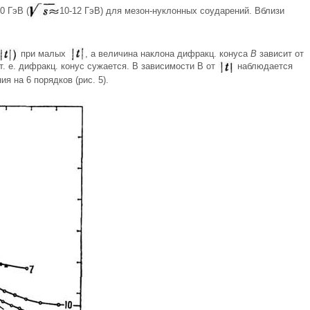
0 ГэВ (
10-12 ГэВ) для мезон-нуклонных соударений. Вблизи
при малых
, а величина наклона дифракц. конуса
В
зависит от
т. е. дифракц. конус сужается. В зависимости В от
наблюдается
я на 6 порядков (рис. 5).