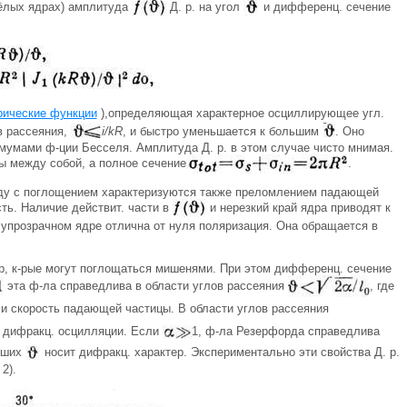
жёлых ядрах) амплитуда
Д. р. на угол
и дифференц. сечение
ические функции
),определяющая характерное осциллирующее угл.
в рассеяния,
i/kR
, и быстро уменьшается к большим
. Оно
умами ф-ции Бесселя. Амплитуда Д. р. в этом случае чисто мнимая.
ны между собой, а полное сечение
.
ряду с поглощением характеризуются также преломлением падающей
ть. Наличие действит. части в
и нерезкий край ядра приводят к
олупрозрачном ядре отлична от нуля поляризация. Она обращается в
ер, к-рые могут поглощаться мишенями. При этом дифференц. сечение
эта ф-ла справедлива в области углов рассеяния
, где
 и скорость падающей частицы. В области углов рассеяния
 дифракц. осцилляции. Если
1, ф-ла Резерфорда справедлива
льших
носит дифракц. характер. Экспериментально эти свойства Д. р.
2).