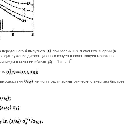
та переданного 4-импульса
при различных значениях энергии (в
сходит сужение дифракционного конуса (наклон конуса монотонно
2
 минимум в сечении вблизи
= 1,5 ГэВ
.
 что
.
заимодействий
не могут расти асимптотически с энергией быстрее,