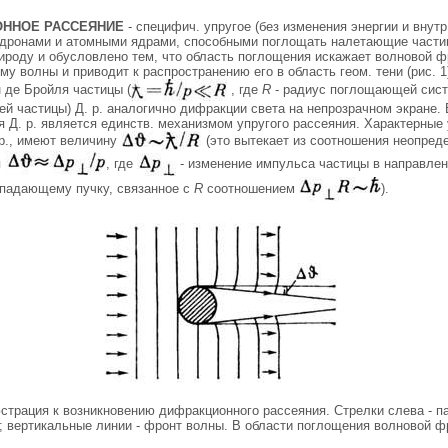
ННОЕ РАССЕЯНИЕ
- специфич. упругое (без изменения энергии и внутр
адронами и атомными ядрами, способными поглощать налетающие частиц
ироду и обусловлено тем, что область поглощения искажает волновой ф
у волны и приводит к распространению его в область геом. тени (рис. 1
 де Бройля частицы (
, где
R
- радиус поглощающей сис
й частицы) Д. р. аналогично дифракции света на непрозрачном экране. 
 Д. р. является единств. механизмом упругого рассеяния. Характерные у
 р., имеют величину
(это вытекает из соотношения неопред
я
, где
- изменение импульса частицы в направлен
падающему пучку, связанное с
R
соотношением
).
юстрация к возникновению дифракционного рассеяния. Стрелки слева 
 вертикальные линии - фронт волны. В области поглощения волновой фр