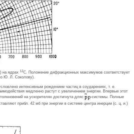
12
е) на ядрах
C. Положение дифракционных максимумов соответствует
о Ю. Л. Соколову).
словлено интенсивным рождением частиц в соударениях, т. е.
заимодействия медленно растут с увеличением энергии. Впервые этот
столкновений на ускорителях достигнута дляc
-системы. Полные
тавляют прибл. 42 мб при энергии в системе центра инерции (с. ц. и.)