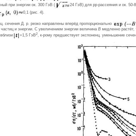
ный при энергии ок. 300 ГэВ (
24 ГэВ) для рр-рассеяния и ок. 50-8
0,1 (рис. 4).
ц. сечения Д. р. резко направлены вперёд пропорционально
 частиц и энергии. С увеличением энергии величина
В
медленно растёт, 
2
 вблизи
=1,5 ГэВ
, к-рому предшествует экспоненц. уменьшение сечени