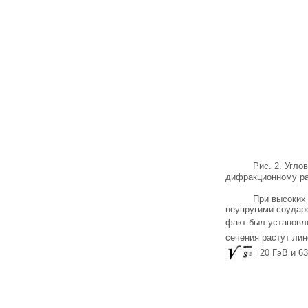
Рис. 2. Угл
дифракционному р
При высоких
неупругими соударе
факт был установл
сечения растут ли
= 20 ГэВ и 6