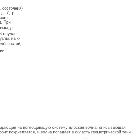
. состояния)
ы. Д. р.
ронт
). При
темы,
р
-
В случае
глы, на к-
елённостей,
ии,
- падающая на поглощающую систему плоская волна, описывающая
онт искривляется, и волна попадает в область геометрической тени.