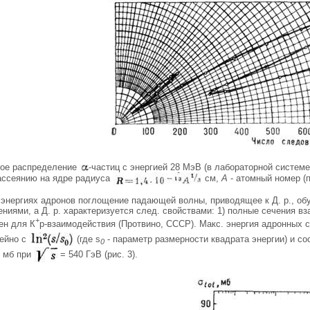
овое распределение
-частиц с энергией 28 МэВ (в лабораторной систем
ассеянию на ядре радиуса
см,
А
- атомный номер (п
 энергиях адронов поглощение падающей волны, приводящее к Д. р., обу
ниями, а Д. р. характеризуется след. свойствами: 1) полные сечения в
+
ен для К
р-взаимодействия (Протвино, СССР). Макс. энергия адронных 
нейно с
(где s
- параметр размерности квадрата энергии) и сос
0
3 мб при
= 540 ГэВ (рис. 3).