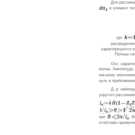
Для рассеян
в элемент те
где
распределе
характеризуется 
Полные се
Осн. характ
волны. Амплитуда
нек-рому заполнен
нуль в приближени
Д. р. наблюд
упругого рассеяния
при
. 
отчётливо проявляю