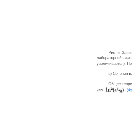
Рис. 5. Зав
лабораторной сист
увеличивается). П
5) Сечения в
Общее теоре
чем
(
Фр