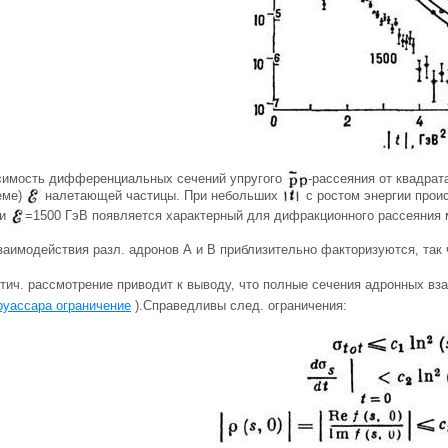
исимость дифференциальных сечений упругого
-рассеяния от квадра
еме)
налетающей частицы. При небольших
с ростом энергии прои
ри
=1500 ГэВ появляется характерный для дифракционного рассеяния
заимодействия разл. адронов А и В приблизительно факторизуются, так
тич. рассмотрение приводит к выводу, что полные сечения адронных в
уассара ограничение
).Справедливы след. ограничения: