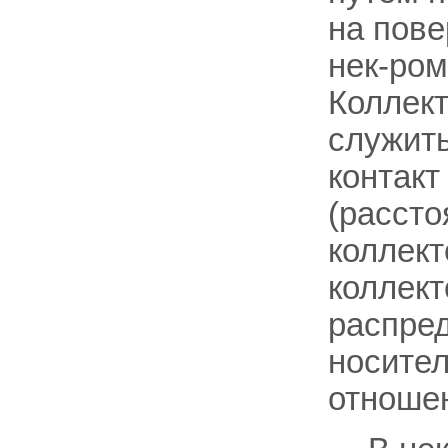
на пове
нек-ро
Коллек
служит
контакт
(расст
коллект
коллект
распре
носител
отноше