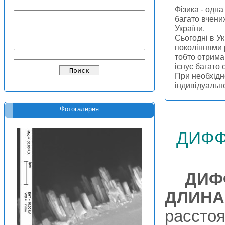
Фізика - одна
багато вчених
України.
Сьогодні в Ук
поколіннями 
тобто отриман
існує багато
При необхідн
індивідуальн
Фотогалерея
дифф
ДИФ
ДЛИНА
расстоя