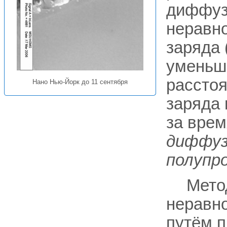
диффуз
неравн
заряда 
уменьш
расстоя
Нано Нью-Йорк до 11 сентября
заряда
за вре
диффуз
полупр
Мето
неравно
путём 