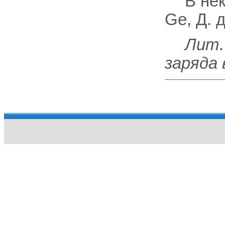
В не
Ge, Д. 
Лит
заряда 