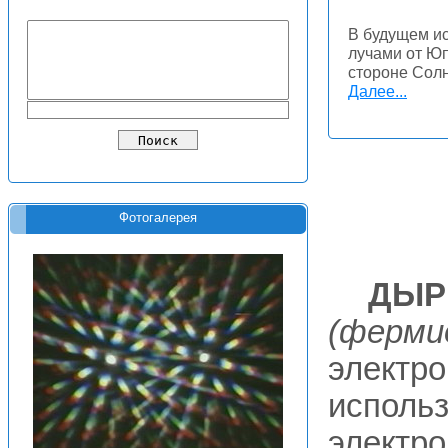
В будущем ис
лучами от Юп
стороне Солн
Далее...
Фотогалерея
ДЫР
(ферми
электр
использ
электр