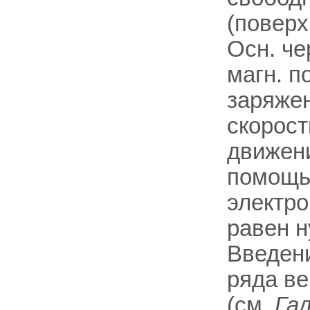
(поверх
Осн. че
магн. п
заряжен
скорост
движени
помощью
электро
равен н
Введени
ряда ве
(см.
Га