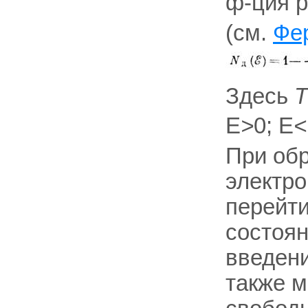
ф-ция р
(см.
Фе
Здесь
Т
E
>
0; E
<
При об
электро
перейти
состоян
введени
также м