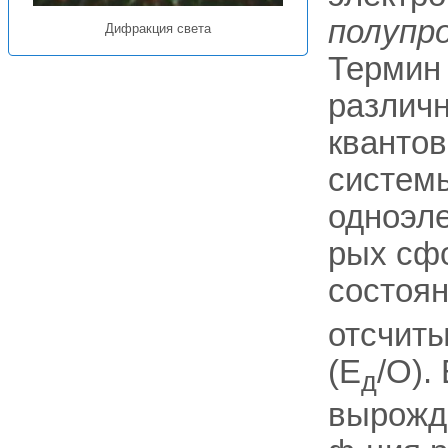
полупр
Дифракция света
Термин 
различ
квантов
системы
одноэле
рых сф
состоян
отсчиты
(E
/O).
д
вырожд