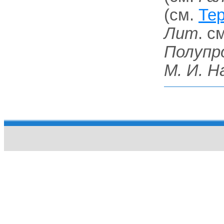
(см.
Те
Лит
. с
Полупр
М. И. Н