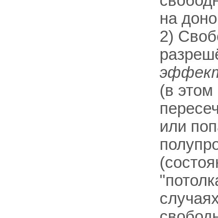
свободн
на доно
2) Своб
разрешё
эффект
(в этом
пересеч
или поп
полупро
(состоя
"потолк
случаях
свободн