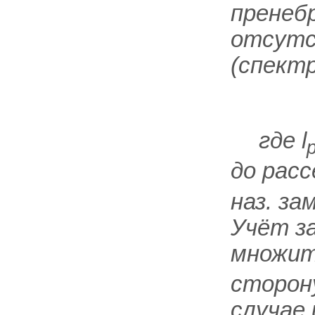
пренеб
отсутс
(спектр
где
l
до рас
наз. з
Учёт за
множи
сторону
случае