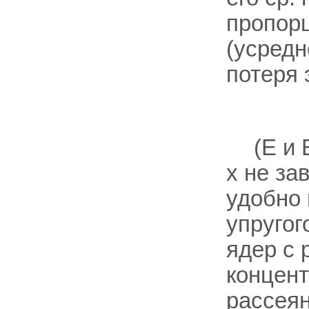
пропорц
(усредн
потеря 
(E и 
x не за
удобно 
упругог
ядер с
концент
рассеян