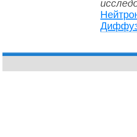
исследо
Нейтро
Диффуз