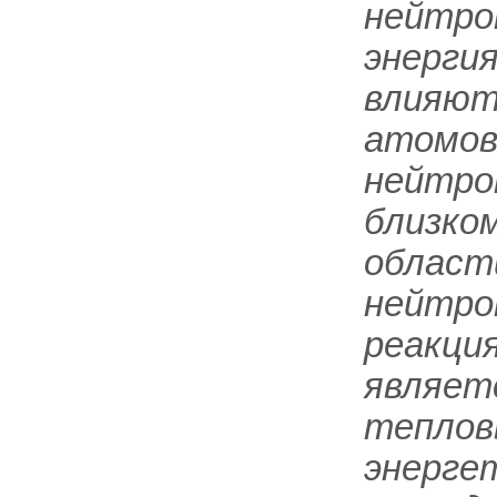
нейтрон
энергия
влияют
атомов.
нейтро
близком
област
нейтро
реакция
являет
теплов
энерге