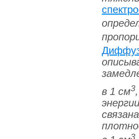
спектро
определ
пропор
Диффуз
описыв
замедл
3
в 1 см
энергии
связан
плотно
3