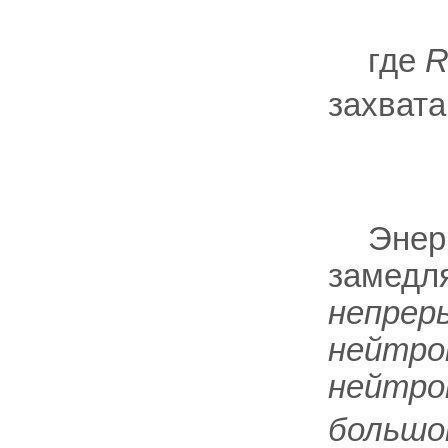
где
захвата
Энер
замедл
непрер
нейтро
нейтрон
большо