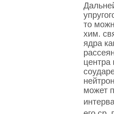
Дальней
упругог
то мож
хим. св
ядра ка
рассеян
центра 
соудар
нейтрон
может п
интерва
его ср.