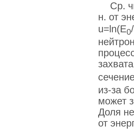
Ср. 
н. от э
u=ln(E
0
нейтрон
процесс
захвата
сечение
из-за б
может з
Доля не
от энер