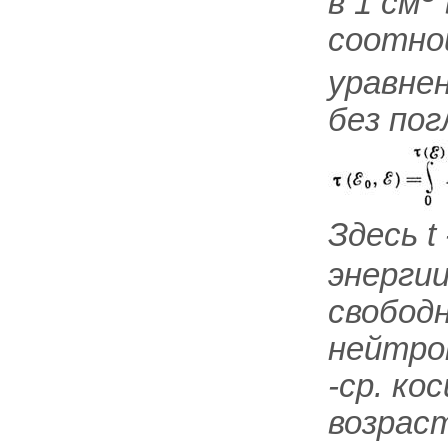
в 1 см
соотно
уравне
без по
Здесь t
энергии
свободн
нейтрон
-ср. ко
возраст