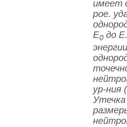
имеет с
рое. уд
однород
E
до E
0
энергии
однород
точечн
нейтро
ур-ния 
Утечка
размер
нейтро