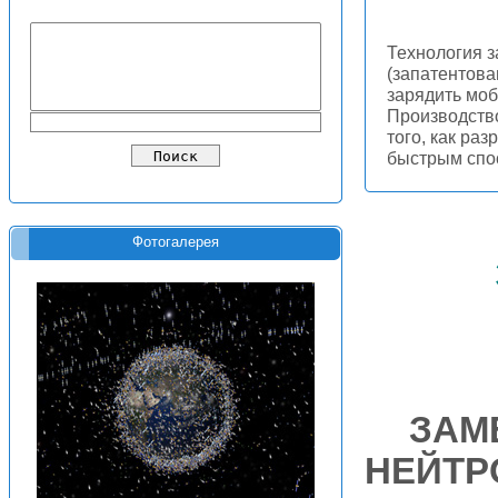
Технология з
(запатентова
зарядить моб
Производство
того, как ра
быстрым сп
Фотогалерея
ЗАМ
НЕЙТР