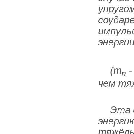
упругом
соудар
импульс
энерги
(m
-
n
чем тяж
Эта 
энерги
тяжёлы