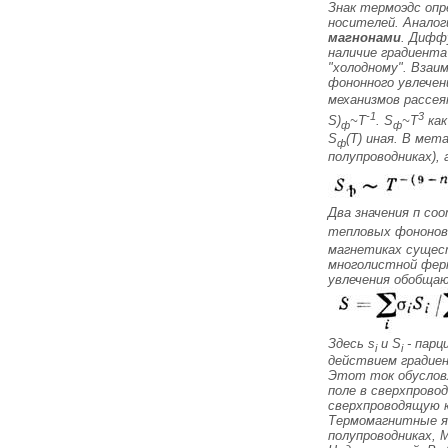
Знак термоэдс опр
носителей. Анало
магнонами
. Дифф
наличие градиента
"холодному". Взаи
фононного увлече
механизмов рассея
-
1
3
S
)
~
T
.
S
~
T
как
ф
ф
S
(T) иная. В мет
ф
полупроводниках), 
Два значения
п
соо
тепловых фононов.
магнетиках сущест
многолистной
фер
увлечения обобща
Здесь s
и
S
- парц
i
i
действием градие
Этот ток обусловл
поле в сверхпрово
сверхпроводящую 
Термомагнитные явл
полупроводниках, М