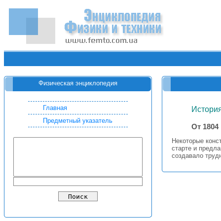
Физическая энциклопедия
Главная
Истори
Предметный указатель
От 1804
Некоторые конст
старте и предл
создавало труд