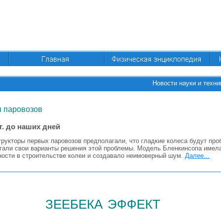
Новости науки и техни
я паровозов
 г. до наших дней
рукторы первых паровозов предполагали, что гладкие колеса будут про
агали свои варианты решения этой проблемы. Модель Бленкинсопа имела
ности в строительстве колеи и создавало неимоверный шум.
Далее...
зеебека эффект