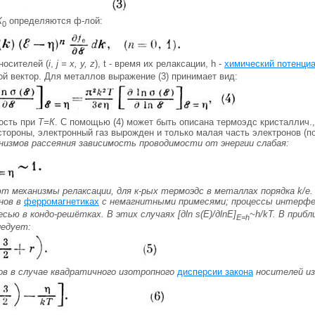
К
определяются ф-лой:
0
носителей (
i
,
j = x, у, z
), t - время их релаксации, h -
химический потенци
ой вектор. Для металлов выражение (3) принимает вид:
мость при
T=К
. С помощью (4) может быть описана термоэдс кристаллич
ой стороны, электронный газ вырожден и только малая часть электронов (
измов рассеяния зависимость проводимости от энергии слабая:
 механизмы релаксации, для к-рых термоэдс в металлах порядка
k/e
.
нов в
ферромагнетиках
с немагнитными примесями; процессы интерфер
есью в кондо-решётках. В этих случаях [
д
ln s(E)/
д
lnE]
~h
/kТ
. В прибл
E
=
h
ледует:
ов в случае квадратичного изотропного
дисперсии закона
носителей из 