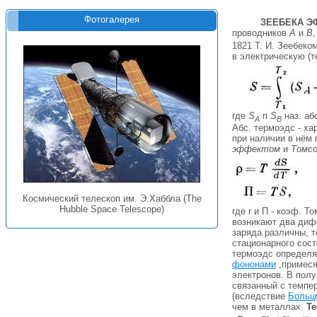
Фотогалерея
ЗЕЕБЕКА Э
проводников
А
и
В
1821 Т. И. Зеебеко
в электрическую (
где
S
п
S
наз. аб
A
B
Абс. термоэдс - ха
при наличии в нём г
эффектом
и
Томс
Космический телескоп им. Э.Хаббла (The
Hubble Space Telescope)
где r и П - коэф. 
возникают два дифф
заряда различны, т
стационарного сос
термоэдс определя
фононами
,примеся
электронов. В пол
связанный с темпе
(вследствие
Больц
чем в металлах.
Те