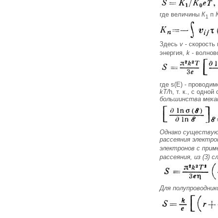
где величины
К
п
1
Здесь
v
- скорость 
энергия,
k
- волнов
где s(E) - проводи
kT/
h, т. к., с одн
большинства механ
Однако существуют
рассеяния электро
электронов с прим
рассеяния, из (3) с
Для полупроводник