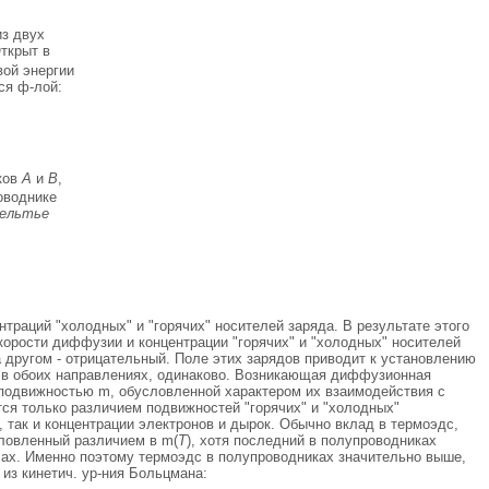
из двух
Открыт в
вой энергии
ся ф-лой:
ков
А
и
В
,
оводнике
Пельтье
ентраций "холодных" и "горячих" носителей заряда. В результате этого
скорости диффузии и концентрации "горячих" и "холодных" носителей
а другом - отрицательный. Поле этих зарядов приводит к установлению
а в обоих направлениях, одинаково. Возникающая диффузионная
 подвижностью m, обусловленной характером их взаимодействия с
ся только различием подвижностей "горячих" и "холодных"
 так и концентрации электронов и дырок. Обычно вклад в термоэдс,
словленный различием в m(
T
), хотя последний в полупроводниках
лах. Именно поэтому термоэдс в полупроводниках значительно выше,
из кинетич. ур-ния Больцмана: