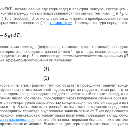
ФФЕКТ
- возникновение эдс (термоэдс) в электрич. контуре, состоящем 
, контакты между к-рыми поддерживаются при разных темп-pax
T
и
Т
. 
1
2
м (Th. J. Seebeck). 3. э. используется для прямого преобразования тепло
термоэлектрогенераторы) и в
термометрии
. Термоэдс контура определяет
солютными термоэдс (дифференц. термоэдс, коэф. термоэдс) проводни
рактеристика проводника, равная
S=du/dT
, где
и
- эдс, возникающая в пр
радиента темп-р. 3. э. связан с др.
термоэлектрическими явлениями (
она эффектом
)соотношениями Кельвина:
Томсона и Пельтье. Градиент темп-ры создаёт в проводнике градиент конц
узионных потока носителей - вдоль и против градиента темп-ры. Т. к. 
о на одном конце проводника создаётся избыточный положит. заряд, а н
тояния: число носителей, проходящих через поперечное сечение образц
ется температурной зависимостью концентрации носителей заряда и их
ми и т. д. В металлах электронный газ вырожден и термоэдс определяет
упроводниках термоэдс обусловлена зависимостью от
Т
как подвижности,
ратурной зависимостью концентрации носителей, превышает вклад, обу
мана распределения
носителей) на неск. порядков больше, чем в метал
оретическое описание
. Выражение для термоэдс может быть получено 