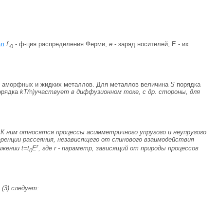
ал
f
,
- ф-ция распределения Ферми,
е
- заряд носителей, E - их
0
., аморфных и жидких металлов. Для металлов величина
S
порядка
порядка
kT/
h
)участвует в диффузионном токе, с др. стороны, для
 К ним относятся процессы асимметричного упругого и неупругого
енции рассеяния, независящего от спинового взаимодействия
r
ижении t=t
E
, где
r
- параметр, зависящий от природы процессов
0
(3) следует: