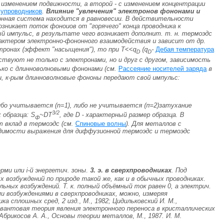
с изменением подвижности, а второй - с изменением концентрации
лупроводников
.
Влияние "увлечения" электронов фононами и
онная система находится в равновесии. В действительности
никает поток фоноиов от "горячего" конца проводника к
й импульс, в результате чего возникает дополнит. т. н. термоэдс
рактером электронно-фононного взаимодействия и зависит от др.
тронах (эффект "насыщения"), то при
T<<
q
(q
-
Дебая температура
D
D
ствуют не только с электронами, но и друг с другом, зависимость
ько с длинноволновыми фононами (см.
Рассеяние носителей заряда
в
, к-рым длинноволновые фононы передают свой импульс:
ибо учитывается (
n
=1), либо не учитывается (
п=
2
)затухание
3/2
 образца: S
~
D
T
, где
D
- характерный размер образца. В
ф
 вклад в термоэдс (см.
Спиновые волны
). Для металлов с
одимости выражения для диффузионной термоэдс и термоэдс
ерми или
i
-й энергетич. зоны.
3. э. в сверхпроводниках
. Под
возбуждений по природе такой же, как и в обычных проводниках.
ных возбуждений. Т. к. полный объёмный ток равен 0, а электрич.
 возбуждениями в сверхпроводниках, можно, измеряя
ка сплошных сред, 2 изд., М., 1982; Цидильковский И. М.,
, Квантовая теория явления электронного переноса в кристаллических
 Абрикосов А. А., Основы теории металлов, М., 1987.
И. М.