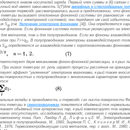
еделяется знаком носителей заряда. Первый член суммы в (6) связан 
гичный вид имеет зависимость
S(Т
)для
аморфных и стеклообразных по
узионная термоэдс рассматривалась выше в предположении, что фон
 темп-ры вызывает отклонение фононной системы от равновесия - воз
модействуя с электронной системой, они передают им свой избыточны
ния
S
(см.
Увлечение электронов фононами
,[4]). Она определяется ха
ф
ния фононов. Если фононная система полностью релаксирует на элек
 для металлов, так и для полупроводников. Если же фононы взаимодей
аллах при T>>q
. В полупроводниках электроны взаимодействуют тол
D
а S
определяется их взаимодействием с коротковолновыми фононами
ф
тветствуют двум механизмам фонон-фононной релаксации, в к-рых л
 При низких темп-pax гл. роль играют процессы рассеяния на границах
вует эффект "увлечения" электронов магнонами, к-рый также вносит
ми-поверхностъю
и полупроводников с многозонным характером пров
ются:
иальные вклады в проводимость и термоэдс
i
-го листа поверхности Ф
нта темп-ры в
сверхпроводниках
появляется объёмный ток нормальных 
ивает объёмный ток куперовских пар, к-рый компенсирует ток нормаль
дниках отсутствует, исследовать термоэдс, связанную с нормальными
компоненту тока.
Лит.:
Ландау Л. Д., Л и ф ш и ц Е. М., Электродинами
ения в полупроводниках, М., 1960; Зырянов П. С., К л и н г е р М. И.
., 1976; Термоэлектродвижущая сила металлов, пер. с англ., М., 1980;