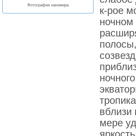
Фотография наномира
к-рое м
ночном 
расшир
полосы
созвезд
приблиз
ночного
эквато
тропика
вблизи 
мере уд
яркость