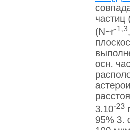
совпада
частиц 
-1,3
(N~r
плоскос
выполн
осн. ча
распол
астерои
расстоя
-23
3.10
г
95% 3. 