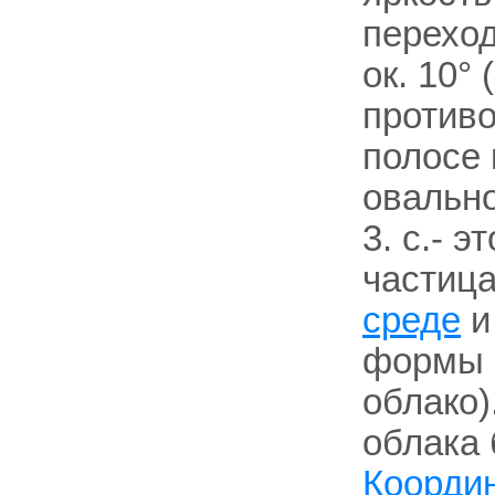
переход
ок. 10°
противо
полосе
овальн
3. с.- 
частица
среде
и
формы 
облако)
облака 
Коорди