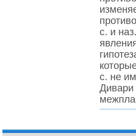
изменяе
противо
с. и на
явления
гипотез
которые
с. не и
Дивари 
межплан