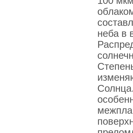
100 мкм
облаком
составл
неба в 
Распред
солнечн
Степень
изменяю
Солнца
особенн
межпла
поверхн
преломл