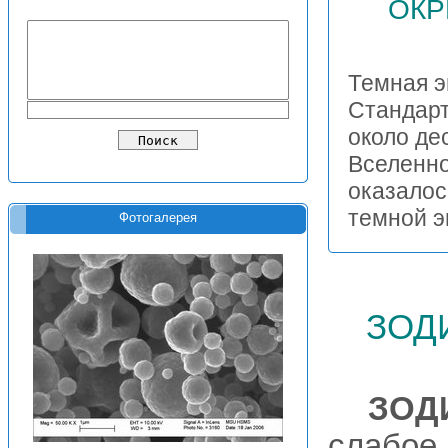
ОКР
Темная э
Стандарт
около де
Вселенно
оказалос
темной э
Фотогалерея
зод
ЗОД
слабое