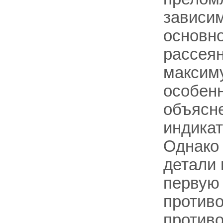
зависим
основн
рассеян
максиму
особенн
объясн
индикат
Однако
детали 
первую
противо
противо