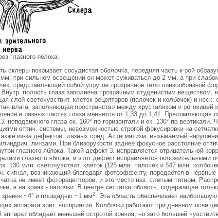
ез глазного яблока.
ть склеры покрывает сосудистая оболочка, передняя часть к-рой образ
 мм, при сильном освещении он может суживаться до 2 мм, а при слабо
лик, представляющий собой упругое прозрачное тело линзообразной фо
. Внутр. полость глаза заполнена прозрачным студенистым веществом, 
ая слой светочувствит. клеток-рецепторов (палочек и колбочек) и неск. 
стая влага, заполняющая пространство между хрусталиком и роговицей 
ения в разных частях глаза меняется от 1,33 до 1,41. Преломляющая си
3. неподвижного глаза ок. 160° по горизонтали и ок. 130° по вертикали.
циями оптич. системы, невозможностью строгой фокусировки на сетчатк
 также из-за дефектов глазных сред. Астигматизм, вызываемый нарушени
илиндрич. линзами. При близорукости заднее фокусное расстояние опти
внутри глазного яблока. Такой дефект 3. исправляется отрицательной ко
делами глазного яблока, и этот дефект исправляется положительными о
ок. 130 млн. светочувствит. клеток (125 млн. палочек и 547 млн. колбо
. сигнал, возникающий благодаря фотоэффекту, передаётся в нервные кле
тчатка не имеет фоторецепторов, и это место наз. слепым пятном. Распр
ки, а на краях - палочки. В центре сетчатки область, содержащая тольк
2
я зрения ~4° и площадью ~1 мм
. Эта область обеспечивает наибольшую
их аппарата зрит. восприятия. Колбочки работают при дневном освещен
 аппарат обладает меньшей остротой зрения, но зато большей чувствит