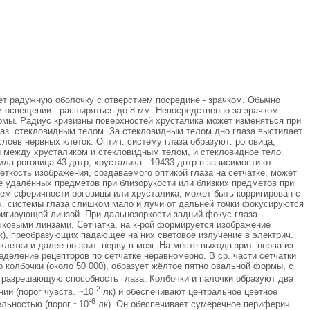
ует радужную оболочку с отверстием посредине - зрачком. Обычно
м освещении - расширяться до 8 мм. Непосредственно за зрачком
рмы. Радиус кривизны поверхностей хрусталика может изменяться при
наз. стекловидным телом. За стекловидным телом дно глаза выстилает
слоев нервных клеток. Оптич. систему глаза образуют: роговица,
и между хрусталиком и стекловидным телом, и стекловидное тело.
ла роговица 43 дптр, хрусталика - 19433 дптр в зависимости от
 Чёткость изображения, создаваемого оптикой глаза на сетчатке, может
е удалённых предметов при близорукости или близких предметов при
ем сферичности роговицы или хрусталика, может быть корригирован с
ч. системы глаза слишком мало и лучи от дальней точки фокусируются
рригирующей линзой. При дальнозоркости задний фокус глаза
чковыми линзами. Сетчатка, на к-рой формируется изображение
чек), преобразующих падающее на них световое излучение в электрич.
тки и далее по зрит. нерву в мозг. На месте выхода зрит. нерва из
еделение рецепторов по сетчатке неравномерно. В ср. части сетчатки
о колбочки (около 50 000), образует жёлтое пятно овальной формы, с
 разрешающую способность глаза. Колбочки и палочки образуют два
-2
ии (порог чувств. ~10
лк) и обеспечивают центральное цветное
-6
ельностью (порог ~10
лк). Он обеспечивает сумеречное периферич.