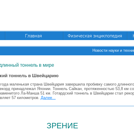
Новости науки и техни
длинный тоннель в мире
кий тоннель в Швейцарию
 года маленькая страна Швейцария завершила пробивку самого длинного
рекорд принадлежал Японии. Тоннель Сайкан, протяженностью 53,8 км со
наменитого Ла-Манша 51 км. Готардский тоннель в Швейцарии стал реко
авляет 57 километров.
Далее...
зрение