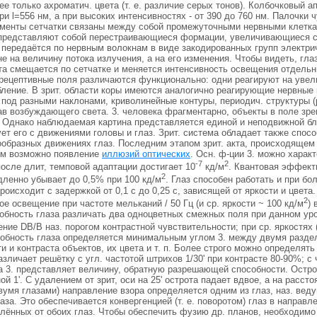
е только ахроматич. цвета (т. е. различие серых тонов). Колбочковый а
и l=556 нм, а при высоких интенсивностях - от 390 до 760 нм. Палочки ч
ементы сетчатки связаны между собой промежуточными нервными клетк
представляют собой перестраивающиеся формации, увеличивающиеся с
 передаётся по нервным волокнам в виде закодированных групп электри
не на величину потока излучения, а на его изменения. Чтобы видеть, гл
та смещается по сетчатке и меняется интенсивность освещения отдельн
рецептивные поля различаются функционально: одни реагируют на увели
бление. В зрит. области коры имеются аналогично реагирующие нервные
под разными наклонами, криволинейные контуры, периодич. структуры (р
ав возбуждающего света. 3. человека фрагментарно, объекты в поле зр
. Однако наблюдаемая картина представляется единой и неподвижной бл
рует его с движениями головы и глаз. Зрит. система обладает также 
ообразных движениях глаз. Последним этапом зрит. акта, происходящем
ом возможно появление
иллюзий оптических
. Осн. ф-ции 3. можно харак
-7
2
осле длит, темповой адаптации достигает 10
кд/м
. Квантовая эффект
2
ленно убывает до 0,5% при 100 кд/м
. Глаз способен работать и при бо
роисходит с задержкой от 0,1 с до 0,25 с, зависящей от яркости и цвета
2
ое освещение при частоте мельканий / 50 Гц (и ср. яркости ~ 100 кд/м
)
собность глаза различать два одноцветных смежных поля при данном у
ние DB/B наз. порогом контрастной чувствительности; при ср. яркостях 
бность глаза определяется минимальным углом 3. между двумя раздел
и и контраста объектов, их цвета и т. п. Более строго можно определят
азличает решётку с угл. частотой штрихов 1/30' при контрасте 80-90%; с ч
а 3. представляет величину, обратную разрешающей способности. Остро
ой 1'. С удалением от зрит, оси на 25' острота падает вдвое, а на расст
вумя глазами) направление взора определяется одним из глаз, наз. вед
лаза. Это обеспечивается конвергенцией (т. е. поворотом) глаз в напра
лённых от обоих глаз. Чтобы обеспечить фузию др. планов, необходимо и