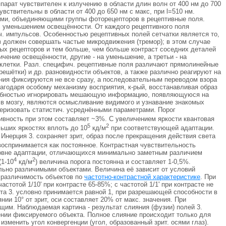
ппарат чувствителен к излучению в области длин волн от 400 нм до 700
увствительны в области от 400 до 650 нм с макс, при l=510 нм.
ами, объединяющими группы фоторецепторов в рецептивные поля.
 уменьшением освещённости. От каждого рецептивного поля
ч. импульсов. Особенностью рецептивных полей сетчатки является то,
аз должен совершать частые микродвижения (тремор); в этом случае
ых рецепторов и тем больше, чем больше контраст соседних деталей
чение освещённости, другие - на уменьшение, а третьи - на
 клетки. Разл. специфич. рецептивные поля различают прямолинейные
ешётки) и др. разновидности объектов, а также различно реагируют на
ения фиксируются не все сразу, а последовательным переводом взора
агодаря особому механизму восприятия, к-рый, восстанавливая образ
способностью игнорировать мешающую информацию, появляющуюся на
 в мозгу, являются осмысливание видимого и узнавание знакомых
теризовать статистич. усреднёнными параметрами. Порог
ивность при этом составляет ~3%. С увеличением яркости квантовая
5
2
льших яркостях вплоть до 10
кд/м
при соответствующей адаптации.
. Инерция 3. сохраняет зрит, образ после прекращения действия света
 воспринимается как постоянное. Контрастная чувствительность
ровне адаптации, отличающихся минимально заметным различием
4
2
(1-10
кд/м
) величина порога постоянна и составляет 1-0,5%.
ьно различимыми объектами. Величина её зависит от условий
ь различимость объектов по
частотно-контрастной характеристике
. При
астотой 1/10' при контрасте 65-85%; с частотой 1/1' при контрасте не
та 3. условно принимается равной 1, при разрешающей способности в
оянии 10° от зрит, оси составляет 20% от макс. значения. При
ущим. Наблюдаемая картина - результат слияния (фузии) полей 3.
влении фиксируемого объекта. Полное слияние происходит только для
зменить угол конвергенции (угол, образованный зрит. осями глаз).