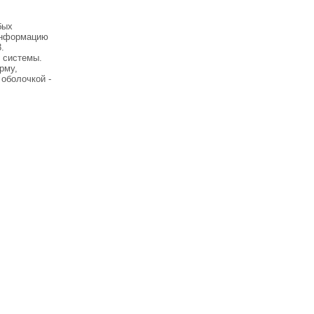
бых
информацию
.
 системы.
рму,
 оболочкой -