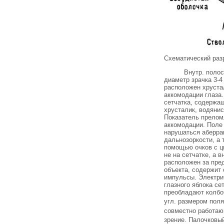
Схематический разр
Внутр. полос
диаметр зрачка 3-4
расположен хруста
аккомодации глаза
сетчатка, содержащ
хрусталик, водяни
Показатель преломл
аккомодации. Поле 
нарушаться аберра
дальнозоркости, а
помощью очков с ц
не на сетчатке, а 
расположен за пре
объекта, содержит 
импульсы. Электрич
глазного яблока се
преобладают колбоч
угл. размером пол
совместно работающ
зрение. Палочковый