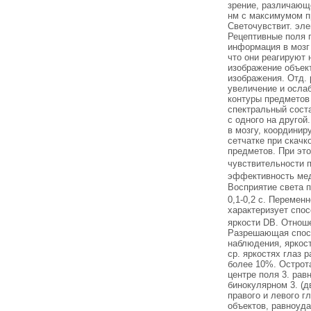
зрение, различающе
нм с максимумом пр
Светочувствит. эл
Рецептивные поля 
информация в мозг
что они реагируют 
изображение объек
изображения. Отд. 
увеличение и осла
контуры предметов 
спектральный сост
с одного на другой
в мозгу, координи
сетчатке при скачк
предметов. При эт
чувствительности п
эффективность мед
Восприятие света п
0,1-0,2 с. Переменн
характеризует спо
яркости DВ. Отноше
Разрешающая спосо
наблюдения, яркост
ср. яркостях глаз р
более 10%. Острот
центре поля 3. равн
бинокулярном 3. (д
правого и левого г
объектов, равноуда