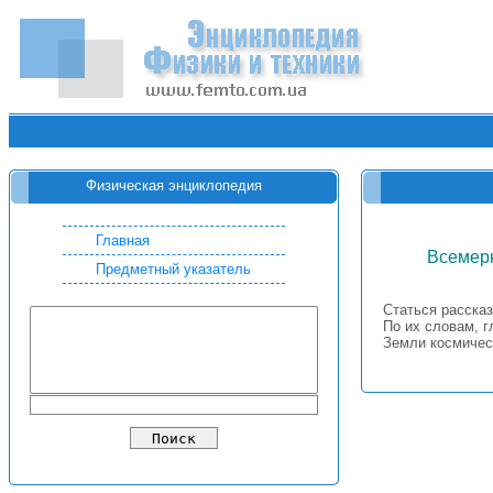
Физическая энциклопедия
Главная
Всемерн
Предметный указатель
Статься рассказ
По их словам, 
Земли космичес