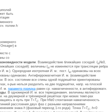
диполей
жет быть
нтации
бменного
агн. полем
h:
дномерного
 Onsager) в
е
месте с
аны со
азновидности модели
. Взаимодействие ближайших соседей:
I
№0,
kl
ближайших соседей): величины
I
не изменяются при трансляции ребра
kl
я И. м.). Однородная изотропная И. м.: пост.
I
одинаковы на всех
kl
тированы одинаково. Антиферромагнитная И. м. (взаимодействие
ки. В осн. состоянии все спины одной подрешётки ориентированы
ках, к-рые нельзя разделить на две подрешётки, напр. на плоской
И. м.
параметр порядка
равен ср. намагниченности, в антиферромагн.
оды
. В одномерной И. м. все термодинамич. величины являются
м. на двумерной и трёхмерной решётках при низких темп-pax
ращаясь в нуль при
Т=Т
. При h№0 спонтанная намагниченность
С
линией расслоения двух фаз с разными направлениями
зменением знака
h
(фазовый переход 1-го рода). Точка
Т=Т
, h
=0
С