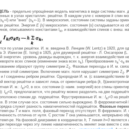
ДЕЛЬ
- предельно упрощённая модель магнетика в виде системы магн. 
женных в узлах кристаллич. решётки. В каждом узле с номером
k
спин мо
(s
=l) или "вниз" (s
=-1). В микроскопия, состоянии системы заданы орие
k
k
ах решётки. Энергия
Е {
s
}
микроскопич. состояния {s} складывается из о
инов, описываемого константами I
, и взаимодействия спинов с внеш. м
kl
ся по узлам решётки. И. м. введена В. Ленцем (W. Lentz) в 1920, для о
 Э. Изингом (Е. Ising) в 1925, для двумерной решётки - Л. Онсагером (L.
 энергетич. уровень дважды вырожден, т. к. анергия взаимодействия н
евороте всех спинов (изменении знака всех s
). Преобразование s
''-s
в
k
k
k
зованием образуют группу симметрии Z
. Фазовые переходы в И. м. связ
2
нием этой симметрии. Включение магн. поля нарушает симметрию Z
.
Р
2
и
l
соединены ребром решётки. Однородная И. м. (с взаимодействием 
й вектор решётки и зависят лишь от ориентации ребра (
k, l
)(анизотропна
тная И. м.:
I
>0, в осн. состоянии (с наим. энергией) все спины ориен
kl
):
I
<0, предполагается, что решётку можно разделить на две подрешёт
kl
воположно спинам др. подрешётки. Фрустрированные И. м.:
I
<0 на решёт
kl
е. В этом случае осн. состояние сильно вырождено. В ферромагнитной 
порядка служит разность намагничепностей подрешёток.
Фазовые перех
 темп-ры
Т
и магн. поля, фазовый переход отсутствует. В ферромагн. И. 
иченность отлична от нуля. С ростом
Т
она уменьшается, непрерывно об
 темп-ре. На фазовой диаграмме в координатах
h, Т
линия
h=0
является 
При переходе через эту линию намагниченность меняет знак вместе с и