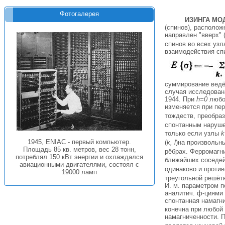
Фотогалерея
ИЗИНГА МО
(спинов), располо
направлен "вверх" 
спинов во всех узл
взаимодействия сп
суммирование ведёт
случая исследована
1944. При
h=0
любой
изменяется при пер
тождеств, преобра
спонтанным наруше
только если узлы
k
1945, ENIAC - первый компьютер.
(
k, l
)на произвольны
Площадь 85 кв. метров, вес 28 тонн,
рёбрах. Ферромагни
потреблял 150 кВт энергии и охлаждался
ближайших соседей
авиационными двигателями, состоял с
одинаково и проти
19000 ламп
треугольной решётк
И. м. параметром 
аналитич. ф-циями
спонтанная намагн
конечна при любой
намагниченности. 