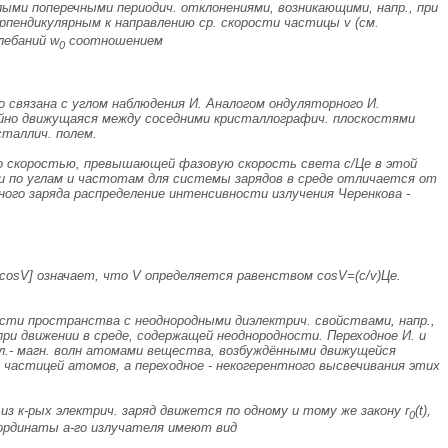
ыми поперечными периодич. отклонениями, возникающими, напр., при
перпендикулярным к направлению ср. скорости частицы
v
(см.
лебаний w
соотношением
0
 связана с углом наблюдения И. Аналогом ондуляторного И.
ейно движущаяся между соседними кристаллографич. плоскостями
таллич. полем.
 со скоростью, превышающей фазовую скорость света
с/
Цe
в этой
ии по углам и частотам для системы зарядов в среде отличается от
ного заряда распределение интенсивности излучения Черенкова -
).cosV] означает, что V определяется равенством cosV
=(c/v
)
Цe
.
сти пространства с неоднородными диэлектрич. свойствами, напр.,
при движении в среде, содержащей неоднородности. Переходное И. и
е эл.- магн. волн атомами вещества, возбуждёнными движущейся
 частицей атомов, а переходное - некогерентного высвечивания этих
з к-рых электрич. заряд движется по одному и тому же закону r
(t),
0
ординаты а-го излучателя имеют вид