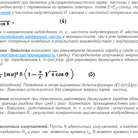
 возникает при движении ультрарелятивистской заряж. частицы с мал
конденсатор с переменным во времени электрич. полем
Е=Е
cosw
t, 
0
0
чение
).Частота ондуляторного И. связана с частотой поперечных ко
v
и направлением наблюдения; т. о., частота ондуляторного И. жёстко
налировании заряженных частиц
в монокристалле, при к-ром прямолин
ет поперечные колебания в результате взаимодействия с внутрикрис
ова - Вавилова
возникает при равномерном движении заряда в среде
электрическая проницаемость
среды). Распределение излучаемой энерг
и др. определением
k:
k=(w/c)nЦe. Для равномерно движущегося единич
ид
аблюдения). Появление в этом выражении дельта-функции d[1-(
v
/с)Ц(e
ва - Вавилова используется для измерения энергии заряж. частиц.
ение
возникает при пересечении равномерно движущимся зарядом обла
м границы раздела двух сред с разл. диэлектрич. проницаемостями или 
а - Вавилова - родственные явления, т. к. и то и другое - испускани
ва - Вавилова И.- результат когерентного высвечивания возбуждённых
азличных излучателей
. Пусть
N
идентичных излучателей, в каждом и
 координаты
R
и разл. нач. моменты времени t
. В момент времени
t
ко
a
a