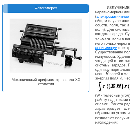
ИЗЛУЧЕНИЕ
Фотогалерея
неравномерном движ
(
электромагнитные
общем случае явля
собств. поля, так 
волн). Для систем
каждого заряда. Су
эл--магн. волн в ва
него только через
аннигиляции
электр
Существование поля
импульсом. Удален
уходящей от источн
системы зарядов. П
единицу нормально
магн.
Н
полей в эл-
энергии поля И. че
Механический арифмометр начала XX
столетия
(W - телесный угол
работу над токами
силами. Работа рад
характеризует част
образом по углам 
позволяют получит
наблюдения: