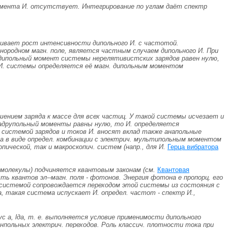
момента И. отсутствует. Интегрирование по углам даёт спектр
ичивает рост интенсивности дипольного И. с частотой.
нородном магн. поле, является частным случаем дипольного И. При
 дипольный момент системы нерелятивистских зарядов равен нулю,
 И. системы определяется её магн. дипольным моментом
нием заряда к массе для всех частиц. У такой системы исчезает и
квадрупольный моменты равны нулю, то И. определяется
е системой зарядов и токов И. вносят вклад также анапольные
о, а в виде определ. комбинации с электрич. мультипольным моментом
опической, так и макроскопич. систем (напр., для И.
Герца вибратора
 молекулы) подчиняется квантовым законам (см.
Квантовая
ть квантов эл--магн. поля - фотонов. Энергия фотона е пропорц. его
 системой сопровождается переходом этой системы из состояния с
а, такая система испускает И. определ. частот - спектр И.,
иус
а
,
l
дa, т. е. выполняется условие применимости дипольного
польных электрич. переходов. Роль классич. плотности тока при