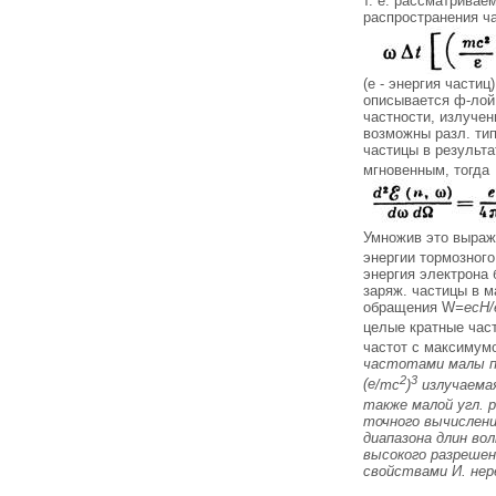
т. е. рассматривае
распространения ч
(e - энергия части
описывается ф-лой 
частности, излуче
возможны разл. тип
частицы в результа
мгновенным, тогда
Умножив это выраж
энергии тормозного
энергия электрона 
заряж. частицы в м
обращения W
=ecH/
целые кратные час
частот с максимум
частотами малы п
2
3
(
e
/тс
)
излучаемая
также малой угл. 
точного вычислени
диапазона длин вол
высокого разрешен
свойствами И. нер