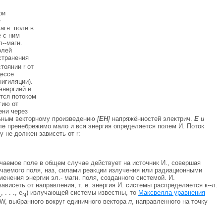
ри
е
агн. поле в
 с ним
л--магн.
олей
странения
тоянии r от
цессе
игиляции).
энергией и
тся потоком
гию от
ени через
ьным векторному произведению
[
ЕН
]
напряжённостей электрич.
Е
и
оле пренебрежимо мало и вся энергия определяется полем И. Поток
 не должен зависеть от r:
чаемое поле в общем случае действует на источник И., совершая
чаемогo поля, наз, силами реакции излучения или радиационными
енения энергии эл.- магн. поля, созданного системой. И.
ависеть от направления, т. е. энергия И. системы распределяется к--л.
, . . ., e
) излучающей системы известны, то
Максвелла уравнения
1
N
W, выбранного вокруг единичного вектора
п
, направленного на точку