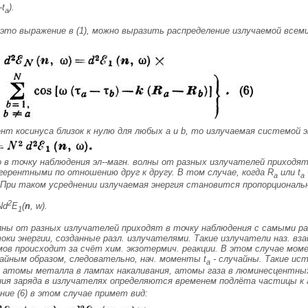
-
t
)
.
a
это выражение в (1), можно выразить распределение излучаемой всем
мент косинуса близок к нулю для любых
а
и b, то излучаемая системой э
 в точку наблюдения эл--магн. волны от разных излучателей приходя
огерентными по отношению друг к другу. В том случае, когда R
или t
а
а
 При таком усреднении излучаемая энергия становится пропорциональ
2
N
d
E
(
n
, w).
1
олны от разных излучателей приходят в точку наблюдения с самыми 
ки энергии, созданные разл. излучателями. Такие излучатели наз. вз
ов происходит за счёт хим. экзотермич. реакции. В этом случае моме
айным образом, следовательно, нач. моменты t
- случайны. Такие ис
а
атомы металла в лампах накаливания, атомы газа в люминесцентных 
ия заряда в излучателях определяются временем подлёта частицы к
ние (6) в этом случае примет вид: