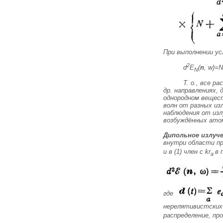
При выполнении ус
2
d
E
(
n
,
w
)=N
N
Т. о., все 
др. направлениях, 
однородном вещес
волн от разных из
наблюдения от изл
возбуждённых атом
Дипольное излуч
внутри области пр
и в (1) член с
kr
в 
a
где
нерелятивистских 
распределение, про