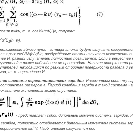
ловия w=k
v
, т. е. cosV=(
с/v
)
Цe
, получим:
2
2
d
E
(
n
, w).
1
расположенные вблизи пути частицы атомы будут излучать когерентно. 
для к-рых cosV№(
с/v
)
Цe
, возбуждённые атомы излучают некогерентно.
тве И. разных излучателей полностью погашается. Если в веществе 
лучателей в точке наблюдения не происходит. Наличие поверхности р
учателей, находящихся по разным сторонам поверхности раздела и у
ов, т. е. переходного И.
ение системы нерелятивистских зарядов
. Рассмотрим систему за
остранства размером a. Период колебания заряда в такой системе ~а
показателе экспоненты можно опустить:
- представляет собой дипольный момент системы зарядов. Р
зарядов, полностью определяется дипольным моментом системы зарядо
2
порциональное sin
V. Наиб. энергия излучается под