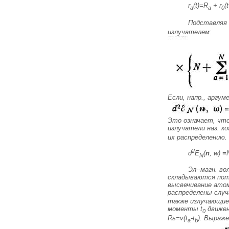
r
(t)=R
+ r
(t
a
a
0
Подставляя 
излучателем:
Если, напр., аргу
Это означает, что
излучатели наз. к
их распределению.
2
d
E
(
n
, w)
=
N
Эл--магн. в
складываются пото
высвечивание атом
распределены случ
также излучающие 
моменты t
движен
0
Rь=v(
t
-
t
). Выраже
a
b