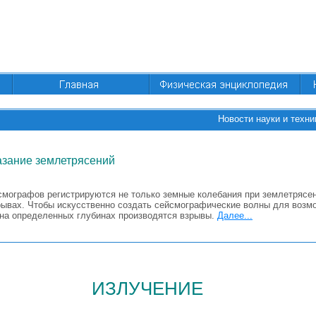
Новости науки и техни
азание землетрясений
мографов регистрируются не только земные колебания при землетрясени
рывах. Чтобы искусственно создать сейсмографические волны для возм
 на определенных глубинах производятся взрывы.
Далее...
излучение