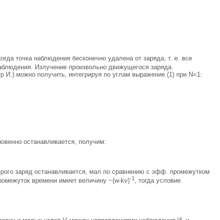
когда точка наблюдения бесконечно удалена от заряда, т. е. все
наблюдения. Излучение произвольно движущегося заряда.
р И.) можно получить, интегрируя по углам выражение (1) при N=1:
овенно останавливается, получим:
-рого заряд останавливается, мал по сравнению с эфф. промежутком
-1
промежуток времени имеет величину ~(w-k
v
)
, тогда условие