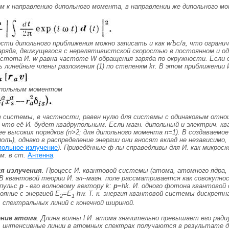
м к направлению дипольного момента, в направлении же дипольного 
сти дипольного приближения можно записать и как w
Ъ
с/а, что огран
аряда, движущегося с нерелятивистской скоростью в постоянном и од
стота И. w равна частоте W обращения заряда по окружности. Если
 линейные члены разложения (1) по степеням
kr
. В этом приближении
рупольным моментом
системы, в частности, равен нулю для системы с одинаковым отноше
 что её И. будет квадрупольным. Если магн. дипольный и электрич. 
е высоких порядков (n>2; для дипольного момента n=1). В создаваемо
олъ)
, однако в распределение энергии они вносят вклад не независим
польное излучение
). Приведённые ф-лы справедливы для И. как микроск
см. в ст.
Антенна
.
я излучения
. Процесс И. квантовой системы (атома, атомного ядра,
В квантовой теории И. эл--магн. поле рассматривается как совокупнос
мпульс
р
- его волновому вектору k:
p
=hk
. И. одного фотона квантовой
ояние с энергией E
=E
-hw. Т. к. энергия квантовой системы дискретн
2
1
 спектральных линий с конечной шириной.
ение атома
. Длина волны l И. атома значительно превышает его рад
, интенсивные линии в атомных спектрах получаются в результате дн