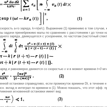
 скорость а-го заряда, k=n(w/c). Выражение (1) применимо в том случае, 
ры задачи пренебрежимо малы по сравнению с расстоянием r до точки 
дного заряда, движущегося с ускорением, по частотам (частотный спект
 заряд
е
равномерно движется со скоростью
v
и в момент времени
t=0
мгн
енной остановки справедливо, если промежуток времени Dt, в течение к
н. вклад в интеграл по времени в (1). Можно показать, что этот эфф. 
лижения мгновенной остановки имеет вид