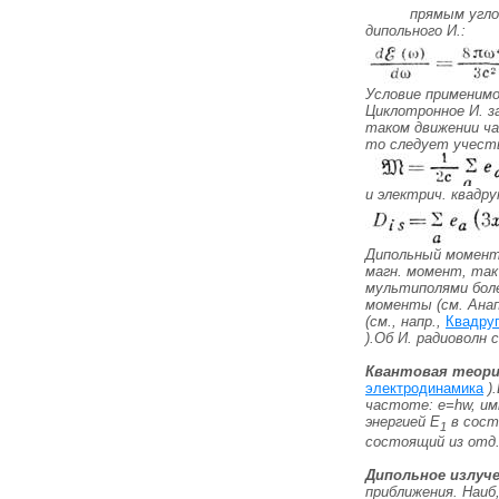
прямым угло
дипольного И.:
Условие применимо
Циклотронное И. з
таком движении ча
то следует учесть
и электрич. квад
Дипольный момент 
магн. момент, так
мультиполями боле
моменты (см.
Анап
(см., напр.,
Квадру
).Об И. радиоволн 
Квантовая теори
электродинамика
).
частоте: e=hw, и
энергией E
в сост
1
состоящий из отд.
Дипольное излуч
приближения. Наиб