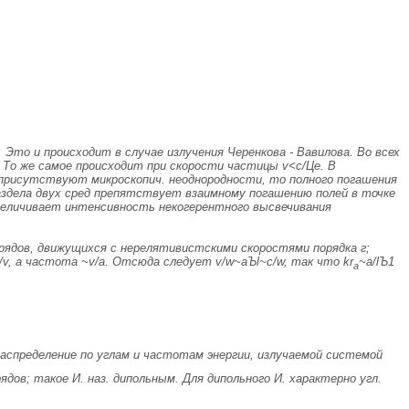
Это и происходит в случае излучения Черенкова - Вавилова. Во всех
 То же самое происходит при скорости частицы
v<c/
Цe
. В
присутствуют микроскопич. неоднородности, то полного погашения
аздела двух сред препятствует взаимному погашению полей в точке
величивает интенсивность некогерентного высвечивания
рядов, движущихся с нерелятивистскими скоростями порядка г;
/
v
, а частота
~v/a
. Отсюда следует
v/
w
~a
Ъ
l
~c/
w
, так что kr
~a/l
Ъ
1
а
аспределение по углам и частотам энергии, излучаемой системой
в; такое И. наз. дипольным. Для дипольного И. характерно угл.