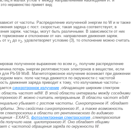
частиц и малых углов V между направлениями наблюдения И. и
это неравенство примет вид:
е зависит от частоты. Распределение излученной энергии по W и w также
жения заряда с пост. скоростью; такая задача соответствует, в
ения заряж. частицы, могут быть различными. В зависимости от них
и торможении и отклонении от нач. направления движения заряж.
ь от
v
до
v
, удовлетворяет условию (3), то отклонение можно считать
1
2
рировав полученное выражение по всем
v
, получим распределение
2
причина потерь энергии релятивистских электронов в веществе, если
 и для Рb-59 МэВ. Магнитотормозное излучение возникает при движении
родном магн. поле частица движется по окружности с частотой
ность движения заряда приводит к тому, что излучаемые частоты -
дается
синхротронное излучение
,обладающее широким спектром
я на область частот wдW. В этой области интервалы между соседними
ротронного И. можно считать непрерывным. В области частот wЪW
ненциально убывает с ростом частоты. Синхротронное И. обладает
и орбиты. Эти свойства синхротронного И., а также возможность
ля спектроскопии в области от рентгеновского до видимого
ощения - EXAFS,
фотоэлектронная спектроскопия
,спектроскопия
да получило назв. циклотронного И. Оно обладает общими
адает с частотой обращения заряда по окружности W.