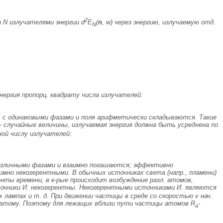
2
и
N
излучателями энергии d
E
(
n
, w) через энергию, излучаемую отд.
N
нергия пропорц. квадрату числа излучателей:
т с одинаковыми фазами и поля арифметически складываются. Такие
- случайные величины, излучаемая энергия должна быть усреднена по
ной числу излучателей:
различными фазами и взаимно погашаются; эффективно
аимно некогерентными. В обычных источниках света (напр., пламени)
нты времени, в к-рые происходит возбуждение разл. атомов,
точники И. некогерентны. Некогерентными источниками И. являются
лампах и т. д. При движении частицы в среде со скоростью
v
нач.
 атому. Поэтому для лежащих вблизи пути частицы атомов
R
-
а