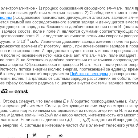
электромагнитное - 1) процесс образования свободного эл--магн. поля п
ении и взаимодействии электрич. зарядов. 2) Свободное эл--магн. пол
 волны
).Создаваемое произвольно движущимся электрич. зарядом эл--м
ется суммой как сосредоточенного вблизи заряда и движущегося вместе
и уходящего от заряда на бесконечно далёкие расстояния поля И. (поля э
ы зарядов собств. поле и поле И. являются суммами соответствующих п
ществование поля И. - следствие конечности величины скорости распро
10
кууме: е=3.10
см/с. Изменение движения заряда изменяет поле на расс
 промежуток времени
r/с
(поэтому, напр., при исчезновении зарядов в про
она и позитрона поле И. продолжает существовать и после процесса анн
 после исчезновения источника означает, что эл.- магн. поле обладает 
ие поля И. на бесконечно далёкие расстояния от источника сопровождае
ика энергии. Образовавшееся в процессе И. эл.- магн. ноле уносит энер
лотность потока энергии (кол-во энергии, протекающей за единицу врем
й к нему поверхности) определяется
Пойнтинга вектором
,пропорционал
-магн. волне. На далёких от системы зарядов расстояниях её собств. п
рез сферу большого радиуса r с центром внутри системы зарядов поэтому
). Отсюда следует, что величины
E
и
Н
обратно пропорциональны r. Излу
 в излучающей системе. Силы, действующие на систему со стороны излу
иац. силы над источником складывается из потерь энергии на И. и из изм
ота w (длина волны l=с/2pw) или набор частот, интенсивность его может з
и частотам. Если законы движения
r
(
t), . . ., r
(t
) каждого из
N
зарядов (е
1
N
ь энергию И. системы в интервале частот
d
w в элемент телесного угла
d