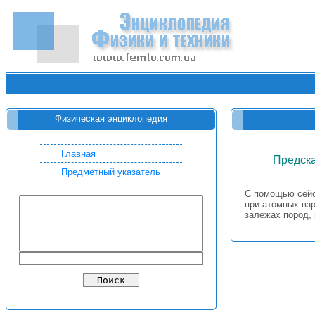
Физическая энциклопедия
Главная
Предск
Предметный указатель
С помощью сейс
при атомных вз
залежах пород,