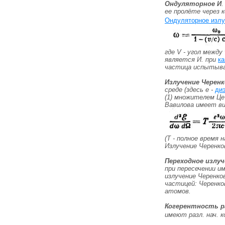
Ондуляторное И
.
ее пролёте через 
Ондуляторное излу
где V - угол между
является И. при
ка
частица испытыва
Излучение Черенк
среде (здесь e -
ди
(1) множителем
Цe
Вавилова имеет в
(
Т
- полное время н
Излучение Черенко
Переходное излуч
при пересечении и
излучение Черенков
частицей: Черенко
атомов.
Когерентность р
имеют разл. нач.