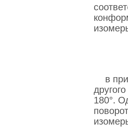
соотве
конформ
изомер
в пр
другого
180°. О
поворот
изомеры