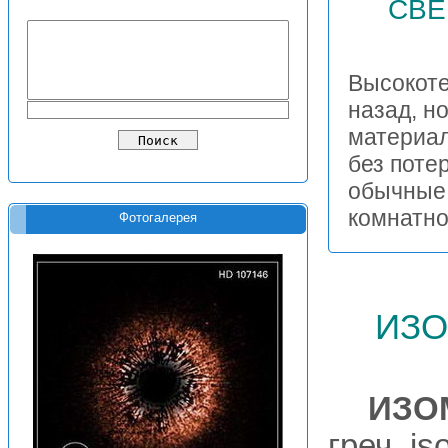
СВЕ
Высокоте
назад, н
материал
без поте
обычные 
комнатн
Фотогалерея
изо
ИЗО
греч. is