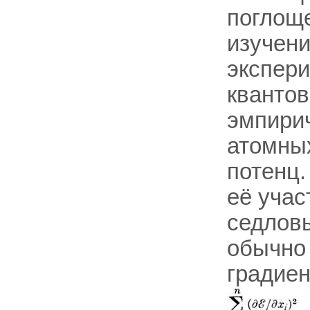
поглоще
изучен
экспер
квантов
эмпирич
атомных
потенц.
её учас
седловы
обычно 
градиен