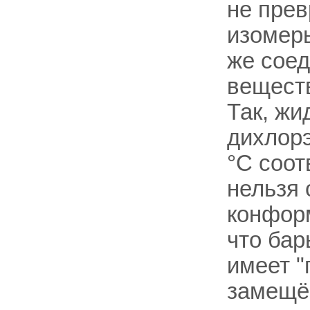
не прев
изомеры
же соед
веществ
Так, жи
дихлорэ
°С соот
нельзя 
конформ
что ба
имеет "
замещё