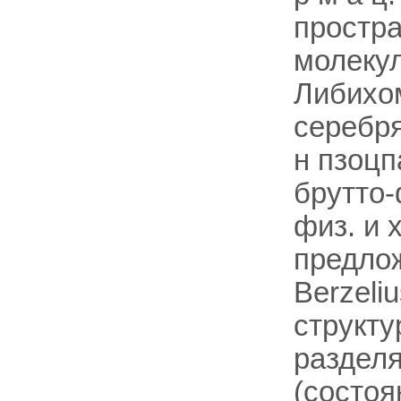
простра
молекул
Либихом
серебря
н пзоц
брутто
физ. и 
предлож
Berzeli
структу
раздел
(состо