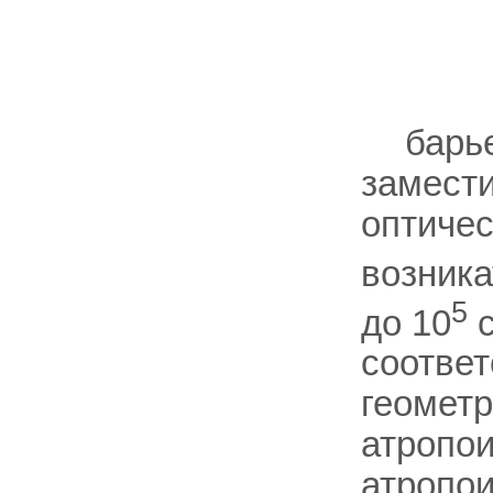
барь
замест
оптичес
возника
5
до 10
с
соотве
геометр
атропои
атропои