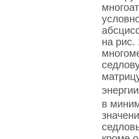
многоа
условно
абсцисс
на рис.
многом
седлову
матриц
энерги
в миним
значени
седловы
кроме о