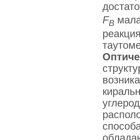
достато
F
мала)
B
реакция
таутом
Оптиче
структу
возника
киральн
углерод
распол
способа
обладаю