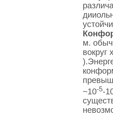
различа
дииоль
устойчи
Конфор
м. обыч
вокруг 
).Энерг
конфор
превыша
-5
~10
-1
сущест
невозмо