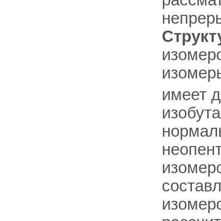
рассмат
непрер
Структ
изомеро
изомер
имеет д
изобута
нормаль
неопент
изомеро
составл
изомеро