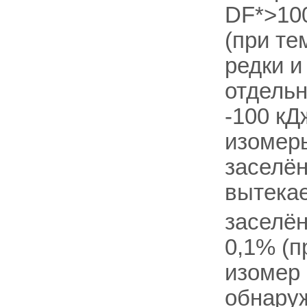
DF*>100
(при те
редки и
отдельн
-100 кД
изомеры
заселён
вытекае
заселё
0,1% (п
изомер
обнаруж