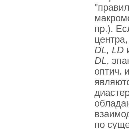
"правил
макромо
пр.). Е
центра,
DL, LD
DL
, эп
оптич. 
являютс
диастер
облада
взаимо
по суще