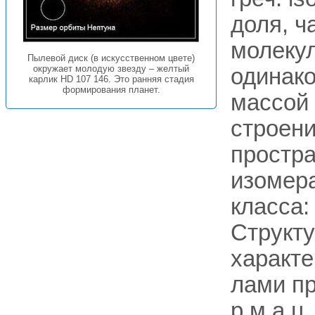
доля, ч
молеку
Пылевой диск (в искусственном цвете)
окружает молодую звезду – желтый
одинак
карлик HD 107 146. Это ранняя стадия
формирования планет.
массой 
строен
простра
изомера
класса:
Структу
характ
лами пр
р м а ц