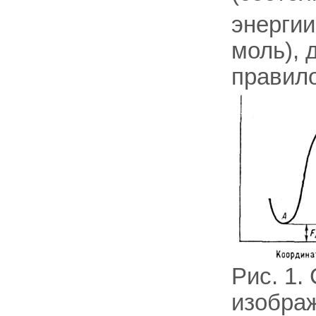
энерги
моль), 
правило
Рис. 1.
изобра