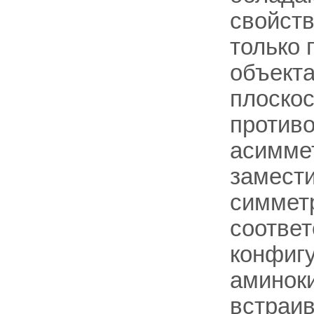
свойств
только 
объекта
плоскос
против
асиммет
замести
симмет
соответ
конфигу
аминоки
встраив