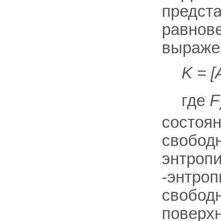
предст
равнов
выраже
K = [
где
F
состоя
свободн
энтропи
-энтропи
свободн
поверхн