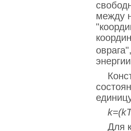
свободн
между н
"коорди
коорди
оврага
энергии
Конс
состоя
единицу
k=(kT
Для 