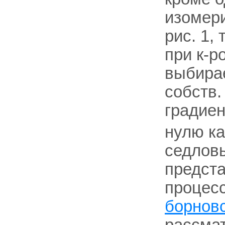
изомери
рис. 1,
при к-р
выбирае
собств.
градиен
нулю ка
седлов
предста
процес
борнов