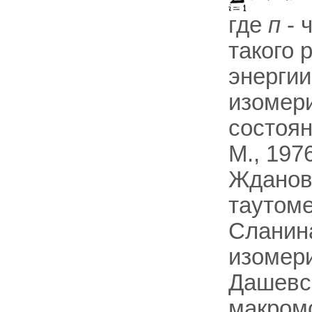
где
п
- 
такого 
энергии
изомери
состоя
М., 197
Жданов
таутоме
Сланина
изомери
Дашевск
макромо