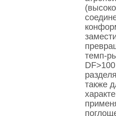
(высоко
соедине
конфор
замести
превра
темп-ры
DF>100 
разделя
также 
характ
примен
поглоще