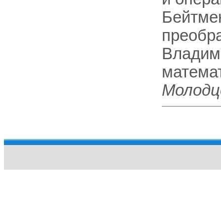
Бейтмен
преобраз
Владим
математ
Молодц