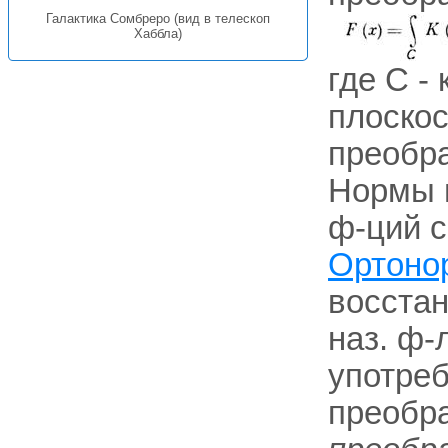
Галактика Сомбреро (вид в телескоп
Хаббла)
где С -
плоско
преобр
Нормы 
ф-ций с
Ортоно
восста
наз. ф-
употре
преобра