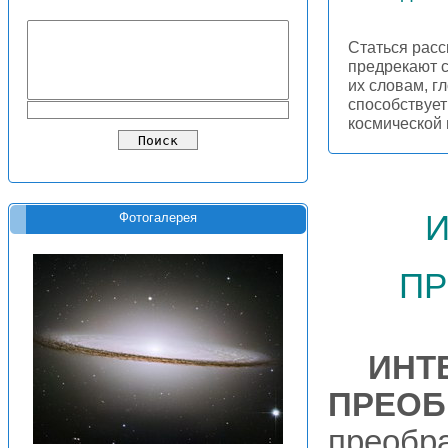
Статься расс
предрекают с
их словам, г
способствуе
космической
и
Фотогалерея
пр
ИНТ
ПРЕОБ
преобр