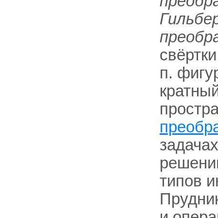
преобра
Гильбе
преобр
свёртки
п. фигу
кратный
простра
преобр
задачах
решени
типов и
Прудник
и опера