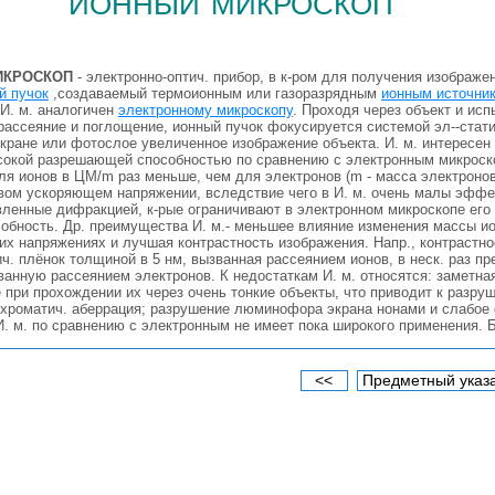
ионный микроскоп
ИКРОСКОП
- электронно-оптич. прибор, в к-ром для получения изображе
й пучок
,создаваемый термоионным или газоразрядным
ионным источни
 И. м. аналогичен
электронному микроскопу
. Проходя через объект и исп
 рассеяние и поглощение, ионный пучок фокусируется системой эл--стати
экране или фотослое увеличенное изображение объекта. И. м. интересен 
сокой разрешающей способностью по сравнению с электронным микроск
я ионов в ЦМ/m раз меньше, чем для электронов (m - масса электронов
овом ускоряющем напряжении, вследствие чего в И. м. очень малы эфф
вленные дифракцией, к-рые ограничивают в электронном микроскопе его
бность. Др. преимущества И. м.- меньшее влияние изменения массы ио
х напряжениях и лучшая контрастность изображения. Напр., контрастно
ч. плёнок толщиной в 5 нм, вызванная рассеянием ионов, в неск. раз п
ванную рассеянием электронов. К недостаткам И. м. относятся: заметна
 при прохождении их через очень тонкие объекты, что приводит к разру
хроматич. аберрация; разрушение люминофора экрана нонами и слабое ф
. м. по сравнению с электронным не имеет пока широкого применения. Б
<<
Предметный указ