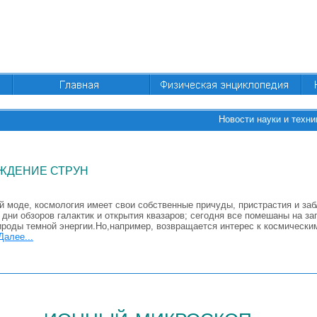
Новости науки и техни
ЖДЕНИЕ СТРУН
й моде, космология имеет свои собственные причуды, пристрастия и за
дни обзоров галактик и открытия квазаров; сегодня все помешаны на за
ироды темной энергии.Но,например, возвращается интерес к космически
Далее...