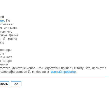
ний
ком
. По
ытывая в
ч. или магн.
тем, что
опом. Длина
, М - масса
екты
нов при
сть
ревышает
я потеря
шению
отогр. действие ионов. Эти недостатки привели к тому, что, несмотря
олее эффективен И. м. без линз -
ионный проектор
.
атель
>>