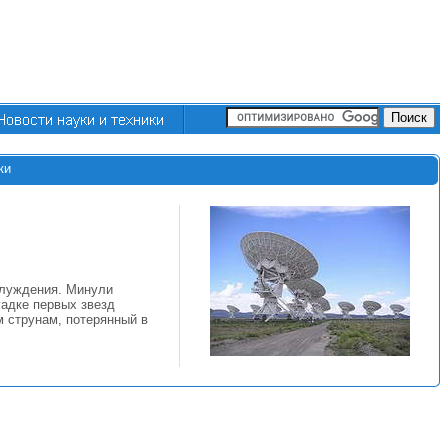
ки
блуждения. Минули
гадке первых звезд
м струнам, потерянный в