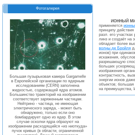
Фотогалерея
ИОННЫЙ М
применяется
ионны
принципу действия
разл. его участках
линз и создаёт на 
обладает более вы
волны де Бройля
дл
ионов) при одинак
искажения, обусло
разрешающую спосо
больших ускоряющи
изображения органи
контрастность, выз
Большая пузырьковая камера Gargamelle
энергии ионов даже
в Европейской организации по ядерным
объектов; большая 
исследованиям (CERN) заполнена
на преимущества, И
жидкостью, содержащей ядра атомов.
Большинство траекторий на изображении
соответствует заряженным частицам.
Нейтрино - частица, не имеющая
электрического заряда, - может быть
обнаружено, только если оно
бомбардирует одно из ядер. В этом
случае осколки ядра образуют на
изображении расходящийся «из ниоткуда»
пучок кривых (в области, ограниченной