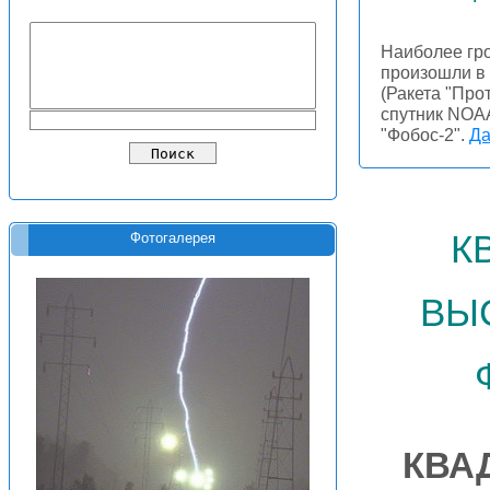
Наиболее гро
произошли в
(Ракета "Про
спутник NOAA
"Фобос-2".
Да
к
Фотогалерея
вы
КВА