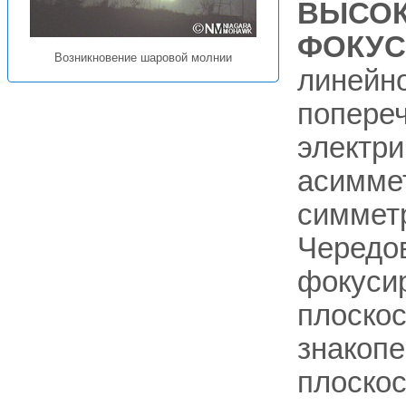
ВЫСОК
ФОКУС
Возникновение шаровой молнии
линейн
попере
электри
асиммет
симмет
Чередов
фокуси
плоскос
знакоп
плоскос