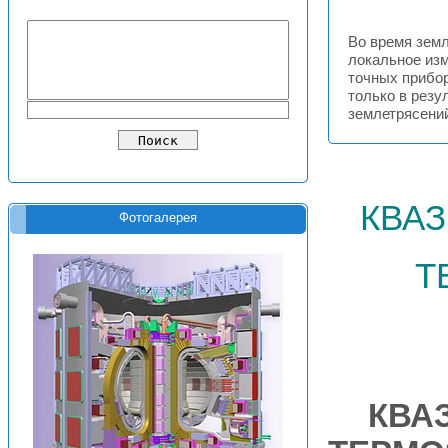
Во время земл
локальное изм
точных прибо
только в резу
землетрясени
ква
Фотогалерея
т
КВА