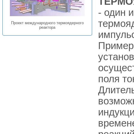
ТЕРМО
- один 
термояд
Проект международного термоядерного
реактора
импуль
Примеро
установ
осущест
поля то
Длител
возмож
индукци
времен