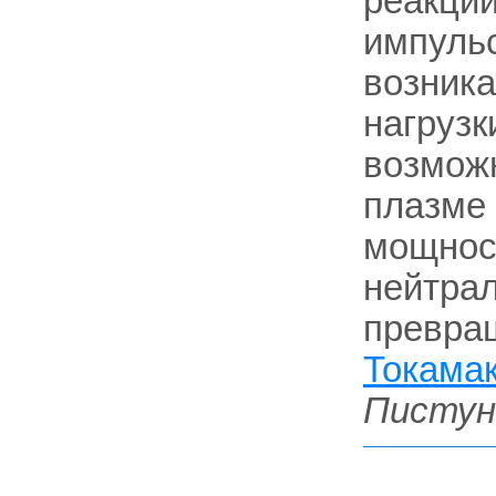
реакций
импульс
возник
нагрузк
возможн
плазме 
мощнос
нейтрал
превращ
Токама
Пистун