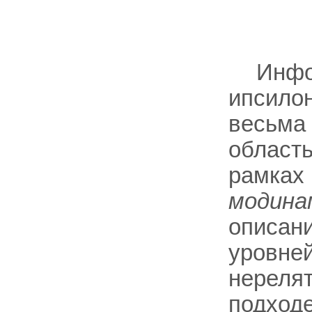
Инфо
ипсило
весьма о
область
рамках
модина
описани
уровней
нерелят
подход