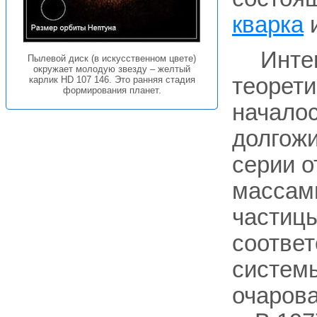
кварка
и
Инте
Пылевой диск (в искусственном цвете)
окружает молодую звезду – желтый
теорети
карлик HD 107 146. Это ранняя стадия
формирования планет.
началос
долгож
серии о
массами
частицы
соответ
систем
очарова