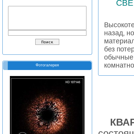
СВЕ
Высокоте
назад, н
материал
без поте
обычные 
комнатн
Фотогалерея
КВА
состоящ