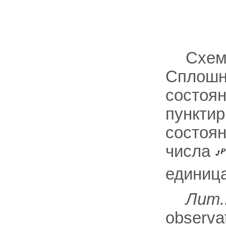
Схем
Сплошн
состоя
пунктир
состоян
числа
единиц
Лит.
observat