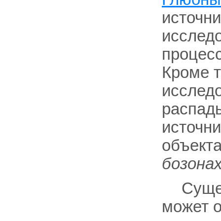
источни
исследо
процес
Кроме т
исследо
распады
источни
объекта
бозонах
Суще
может о