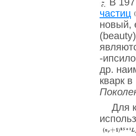
В 197
частиц
новый,
(beauty
являют
-ипсило
др. на
кварк в
Поколе
Для 
использ