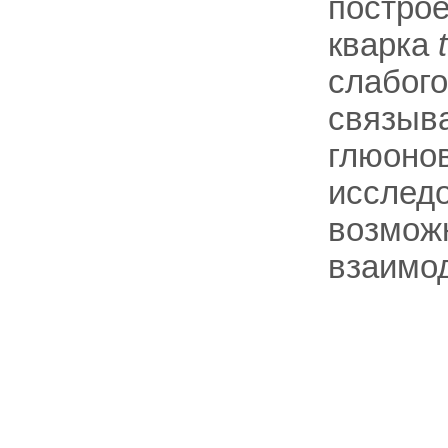
построе
кварка
t
слабого
связыв
глюонов
исследо
возможн
взаимод