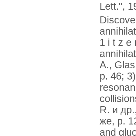
Lett.", 
Discove
annihila
1 i t z 
annihila
A., Gla
р. 46; 3
resonan
collisio
R. и др.
же, р. 1
and gluo