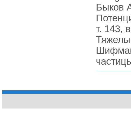
Быков А
Потенци
т. 143, 
Тяжелые 
Шифман
частицы,