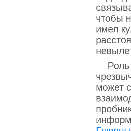
связыва
чтобы н
имел ку
расстоя
невылет
Роль
чрезвыч
может с
взаимод
пробник
информ
Глюоны