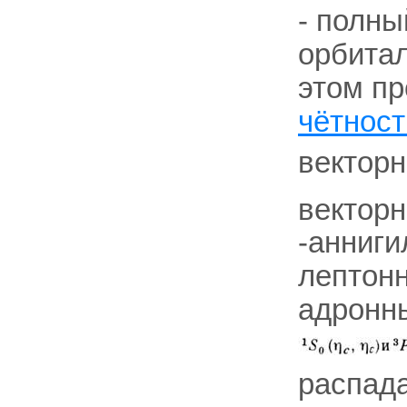
- полны
орбита
этом пр
чётност
вектор
векторн
-анниги
лептонн
адронны
распад