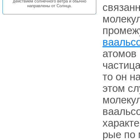
действием солнечного ветра и обычно
связан
направлены от Солнца.
молекул
промеж
ваальс
атомов 
частица
то он н
этом сл
молекул
ваальсо
характе
рые по 