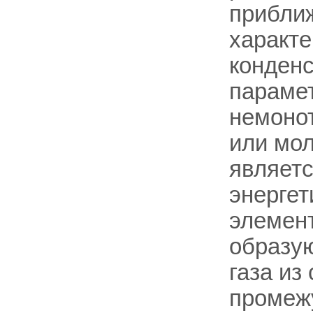
прибли
характе
конден
парамет
немонот
или мол
являетс
энергет
элемент
образую
газа из
промежу