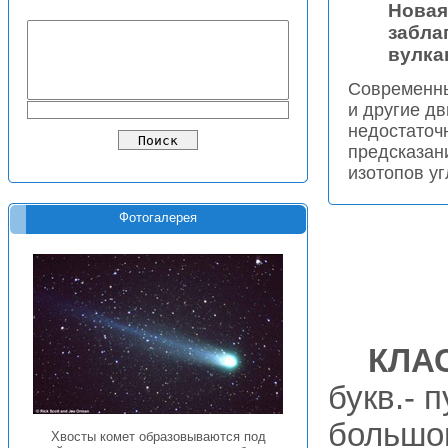
Новая
забла
вулка
Современны
и другие д
недостаточ
предсказан
изотопов уг
Фотогалерея
КЛА
букв.- п
большо
Хвосты комет образовываются под