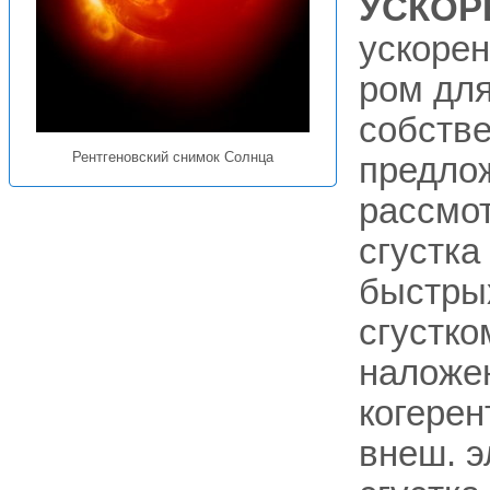
УСКОР
ускорен
ром для
собстве
Рентгеновский снимок Солнца
предлож
рассмот
сгустка
быстрых
сгустко
наложен
когерен
внеш. э