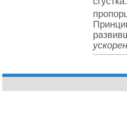
сгустка
пропор
Принцип
развив
ускорен