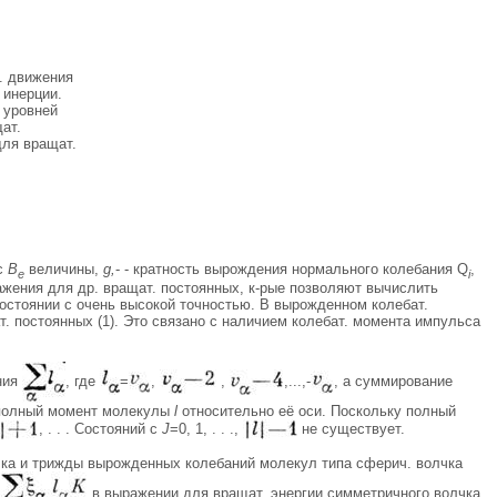
. движения
 инерции.
 уровней
ат.
для вращат.
с
В
величины,
g,
- - кратность вырождения нормального колебания Q
,
е
i
жения для др. вращат. постоянных, к-рые позволяют вычислить
остоянии с очень высокой точностью. В вырожденном колебат.
. постоянных (1). Это связано с наличием колебат. момента импульса
ния
, где
=
,
,
,...,-
, а суммирование
 полный момент молекулы
l
относительно её оси. Поскольку полный
, . . . Состояний с
J
=0, 1, . . .,
не существует.
ка и трижды вырожденных колебаний молекул типа сферич. волчка
в выражении для вращат. энергии симметричного волчка,