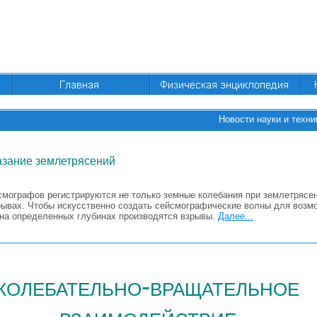
Новости науки и техни
азание землетрясений
мографов регистрируются не только земные колебания при землетрясени
рывах. Чтобы искусственно создать сейсмографические волны для возм
 на определенных глубинах производятся взрывы.
Далее...
колебательно-вращательное