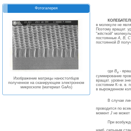
Фотогалерея
КОЛЕБАТЕЛ
в молекуле не явл
Поэтому вращат. у
"жёсткой" молекул
постоянные
А, В, С
постоянной
В
получ
где
В
- вращ
е
суммирование пров
Изображение матрицы наностолбцов
вращат. уровни эн
полученное на сканирующем электронном
состоянии К--в. в.
микроскопе (материал GaAs)
в вырожденном коле
В случае ли
проводится по все
момент
J
не может 
При возбужд
наиб. сильным стан