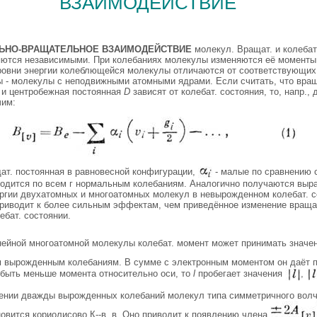
взаимодействие
ЬНО-ВРАЩАТЕЛЬНОЕ ВЗАИМОДЕЙСТВИЕ
молекул. Вращат. и колебат
яются независимыми. При колебаниях молекулы изменяются её моменты
ровни энергии колеблющейся молекулы отличаются от соответствующих
ы - молекулы с неподвижными атомными ядрами. Если считать, что вращ
и центробежная постоянная
D
зависят от колебат. состояния, то, напр., 
им:
ат. постоянная в равновесной конфигурации,
- малые по сравнению 
одится по всем г нормальным колебаниям. Аналогично получаются выра
ергии двухатомных и многоатомных молекул в невырожденном колебат. с
 приводит к более сильным эффектам, чем приведённое изменение вращат
бат. состоянии.
нейной многоатомной молекулы колебат. момент может принимать значе
м вырожденным колебаниям. В сумме с электронным моментом он даёт
быть меньше момента относительно оси, то
l
пробегает значения
,
ении дважды вырожденных колебаний молекул типа симметричного волч
овится кориолисово К--в. в. Оно приводит к появлению члена