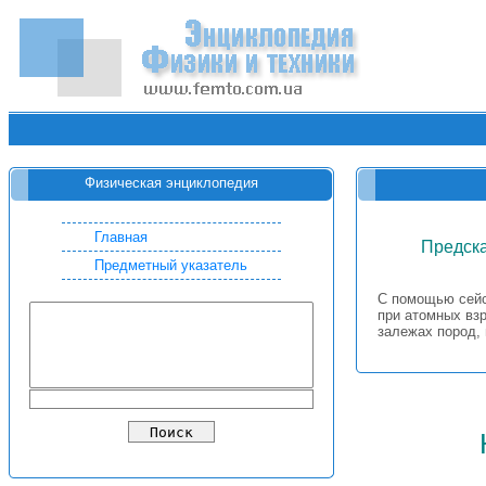
Физическая энциклопедия
Главная
Предск
Предметный указатель
С помощью сейс
при атомных вз
залежах пород,