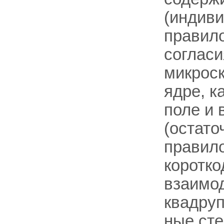
(индиви
правило
согласи
микроск
ядре, к
поле и 
(остато
правило
коротк
взаимо
квадруп
ные ст