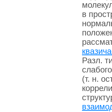
молекул
в прост
нормал
положе
рассмат
квазича
Разл. т
слабог
(т. н. 
коррел
структу
взаимо