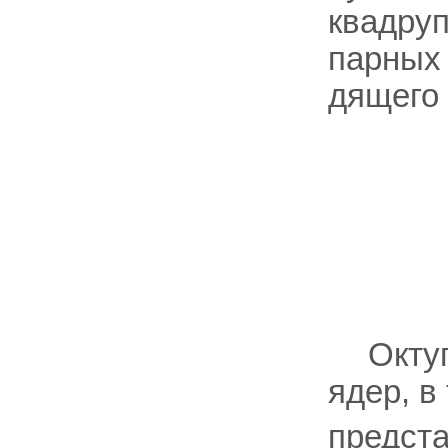
квадруп
парных 
дящего 
Окту
ядер, в
предста