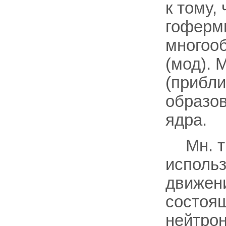
к тому,
гоферми
многоо
(мод). 
(прибл
образов
ядра.
Мн. т
использ
движени
состоящ
нейтрон