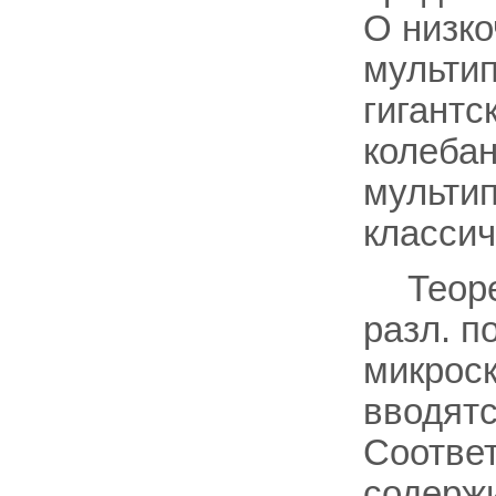
О низко
мультип
гигантс
колеба
мультип
классич
Теоре
разл. п
микрос
вводятс
Соотве
содерж