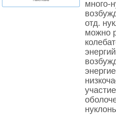
много-
возбужд
отд. ну
можно р
колебат
энерги
возбужд
энергие
низкоча
участие
оболоче
нуклоны