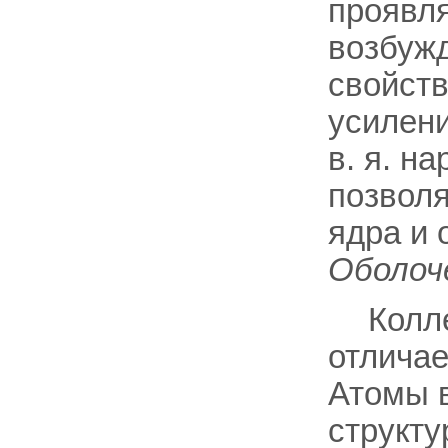
проявля
возбужд
свойств
усилени
в. я. н
позвол
ядра и 
Оболоч
Колл
отличае
Атомы в
структу