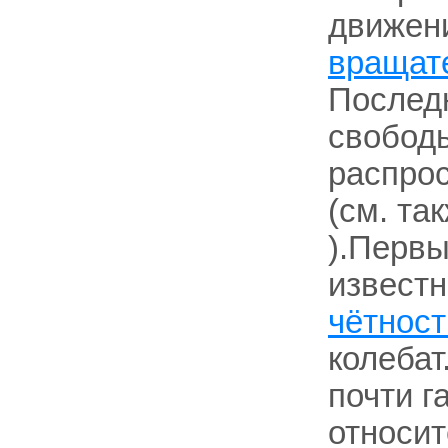
движени
вращат
Послед
свободы
распрос
(см. та
).Первы
известн
чётност
колебат
почти г
относи