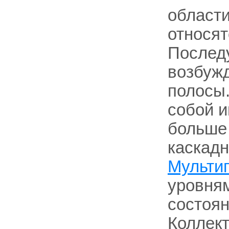
област
относят
Последу
возбужд
полосы.
собой и
больше
каскадн
Мульти
уровня
состоян
Коллект