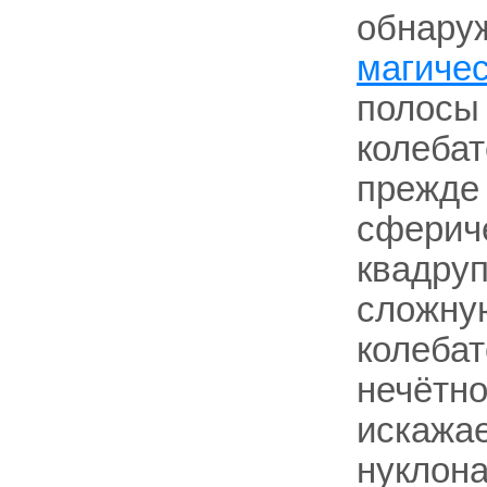
обнаруж
магиче
полосы 
колебат
прежде 
сферич
квадру
сложну
колебат
нечётно
искажае
нуклона