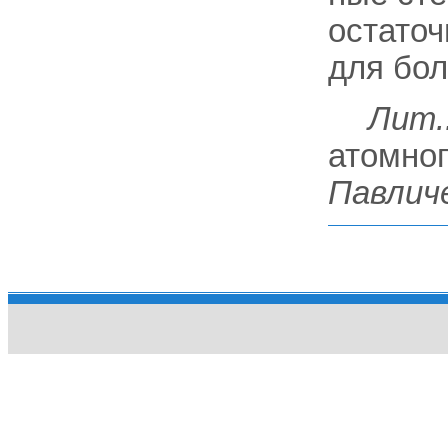
остаточ
для бол
Лит.
атомного
Павлич