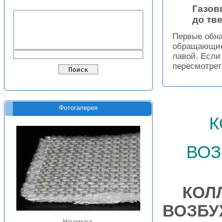
Газов
до тв
Первые обна
обращающиес
лавой. Если
пересмотрет
Фотогалерея
к
воз
КОЛ
ВОЗБУ
Наноткань