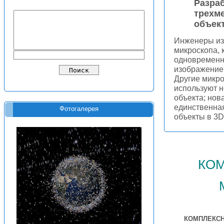
Разра
трехм
объек
Инженеры из
микроскопа,
одновременно
изображение
Другие микр
используют н
объекта; нов
единственная
Фотогалерея
объекты в 3D
ко
КОМПЛЕКС