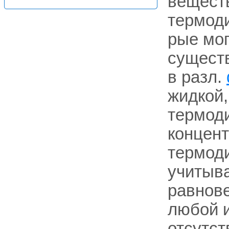
веществ
термоди
рые мог
существ
в разл.
жидкой,
термод
концент
термод
учитыва
равнове
любой и
отсутст