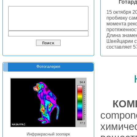
Готар
15 октября 2
пробивку сам
момента рек
протяженност
Длина знамен
Швейцарии ст
составляет 5
Фотогалерея
КОМ
compone
химиче
Инфракрасный зоопарк