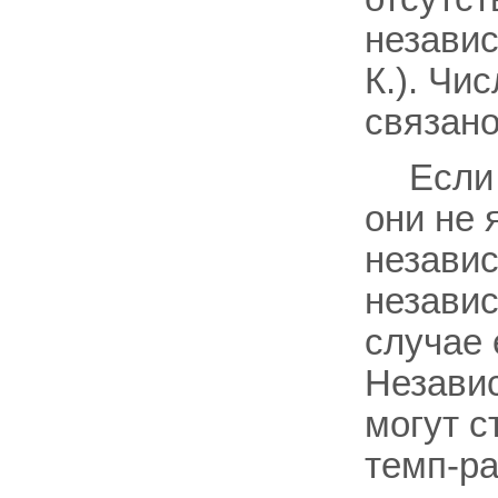
независ
К.). Чи
связан
Если
они не 
независ
независ
случае 
Незави
могут с
темп-ра