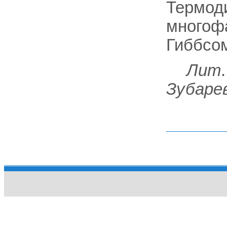
Термод
многофа
Гиббсом
Лит
Зубаре