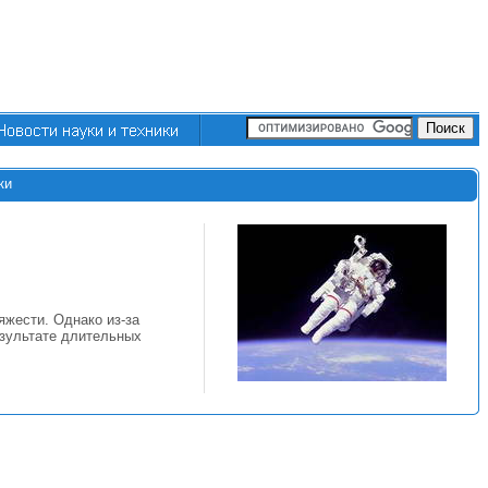
ки
яжести. Однако из-за
езультате длительных