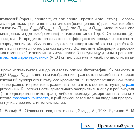
птический (франц. contraste, от лат. contra - против и sto - стою) - безра
изующая макс. различие в светимости (освещённости) разл. частей объе
ся как
к
= (
В
-
В
)/(В
+ +
В
), где
В
и
В
- макс. п мин. св
макс
мин
макс
мин
макс
мин
освещённости (для изображения). К. изменяется от 1 до 0. Отношение
ения, a
k
- К. предмета, называется коэффициентом передачи контраста
ри определении
обычно пользуются стандартным объектом - решёткой
ветлых п тёмных полос равной ширины. Вследствие аберраций и рассеян
ычно меньше 1 и зависит от числа полос
R
на единицу длины в решётке
нтрастной характеристикой
(ЧКХ) оптич. системы и наиб. полно описывае
широко используется и в др. областях оптики. Фотографич. К.- разность н
D=D
-
D
; в цветном изображении - разность приведённых к серо
макс
мин
ентраций пурпурного и голубого красителя. К. интерференционной карт
ошение разности яркостей в различных её точках к соответствующей
разн
Зрительный К.- особенность зрительного восприятия, в силу к-рой визуа
(т. н. одновременный контраст) либо от предыдущих зрительных впечат
 методе
фазового контраста
, к-рый применяется для наблюдения прозрач
й пучка в разность интенсивностей.
, Вольф Э., Основы оптики, пер. с англ., 2 изд., М., 1973; Русинов М. М
<<
Предметный указ