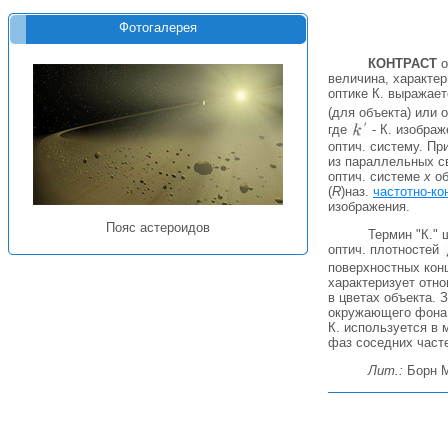
Фотогалерея
КОНТРАСТ
о
величина, характер
оптике К. выражает
(для объекта) или 
где
- К. изображ
оптич. систему. П
из параллельных с
оптич. системе
х
об
(
R
)наз.
частотно-ко
изображения.
Пояс астероидов
Термин "К." 
оптич. плотностей
поверхностных конц
характеризует отн
в цветах объекта. 
окружающего фона 
К. используется в
фаз соседних часте
Лит.:
Борн М.