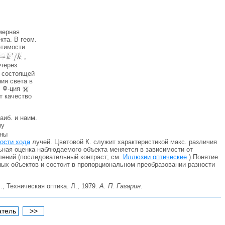
змерная
кта. В геом.
етимости
,
 через
, состоящей
ия света в
. Ф-ция
т качество
аиб. и наим.
му
ины
ости хода
лучей. Цветовой К. служит характеристикой макс. различия
льная оценка наблюдаемого объекта меняется в зависимости от
лений (последовательный контраст; см.
Иллюзии оптические
).Понятие
ных объектов и состоит в пропорциональном преобразовании разности
., Техническая оптика. Л., 1979.
А. П. Гагарин
.
атель
>>