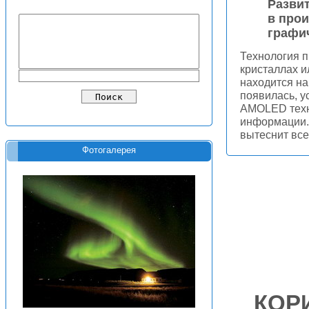
Разви
в про
графи
Технология п
кристаллах и
находится на
появилась, 
AMOLED техн
информации. 
вытеснит все
Фотогалерея
КОР