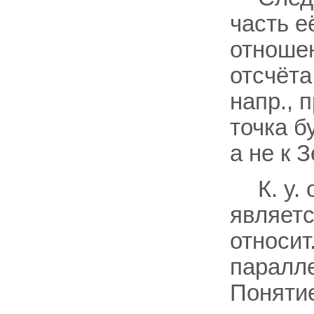
часть е
отношен
отсчёта
напр., 
точка б
а не к 
К. у.
являетс
относит
паралле
Понятие