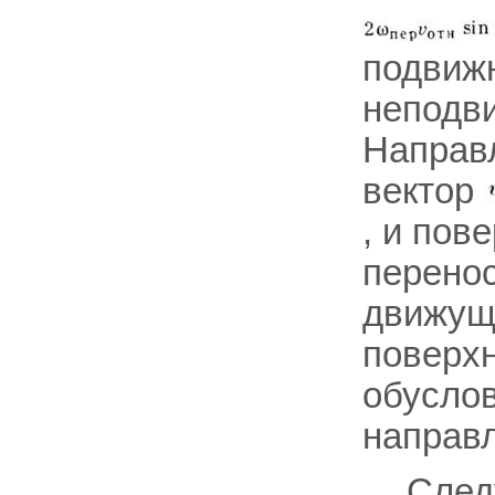
подвижн
неподв
Направл
вектор
, и пов
перенос
движущ
поверхн
обусло
направл
Следу