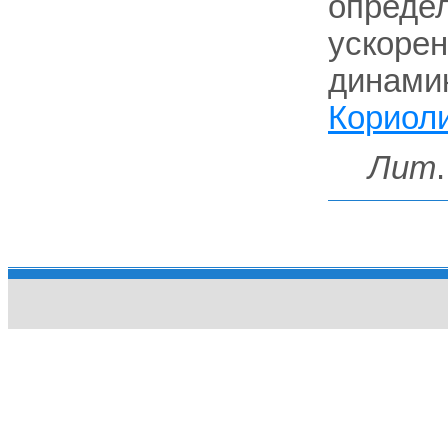
определ
ускорен
динамик
Кориол
Лит