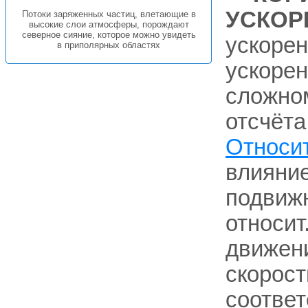
УСКОР
Потоки заряженных частиц, влетающие в
высокие слои атмосферы, порождают
северное сияние, которое можно увидеть
ускорен
в приполярных областях
ускоре
сложном
отсчёта
Относи
влияни
подвижн
относит
движени
скорост
соотве