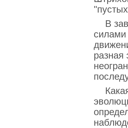
''пусты
В за
силами 
движен
разная 
неогра
последу
Кака
эволюци
опреде
наблюде