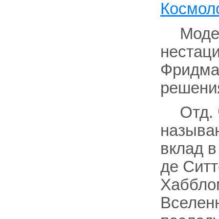
Космол
Моде
нестаци
Фридман
решени
Отд.
называ
вклад в
де Ситт
Хабблом
Вселен