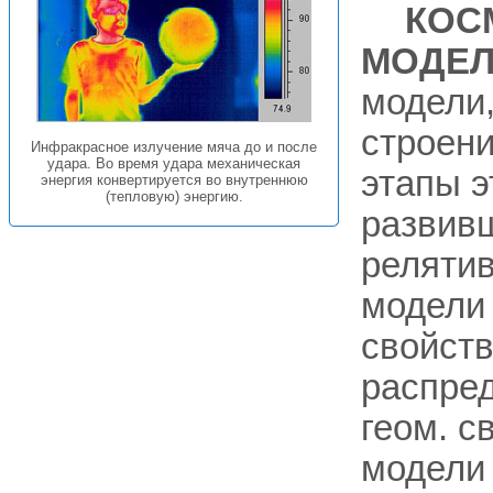
КОС
МОДЕ
модели
строен
Инфракрасное излучение мяча до и после
удара. Во время удара механическая
этапы э
энергия конвертируется во внутреннюю
(тепловую) энергию.
развив
реляти
модели 
свойств
распред
геом. с
модели