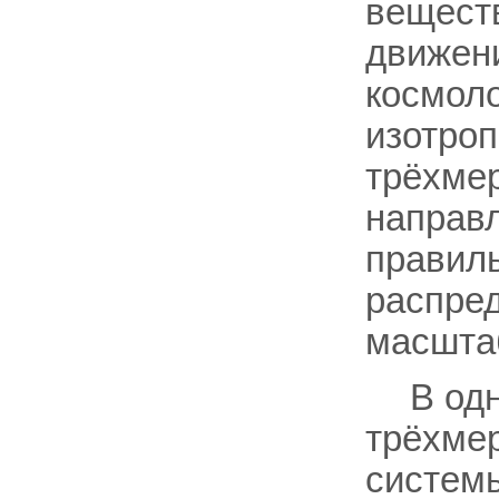
вещест
движени
космол
изотроп
трёхмер
направ
правиль
распре
масшта
В од
трёхме
системы