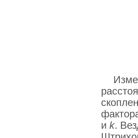
Изме
расстоя
скоплен
фактора
и
k
. Ве
Штрихов