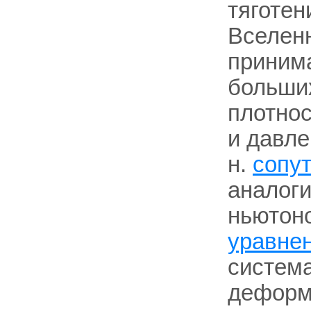
тяготен
Вселенн
принима
больши
плотнос
и давл
н.
сопу
аналог
ньютоно
уравне
система
деформ