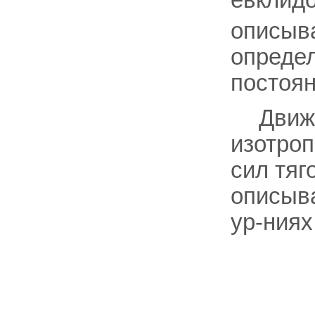
евклидо
описыв
определ
постоян
Движ
изотроп
сил тяг
описы
ур-ниях