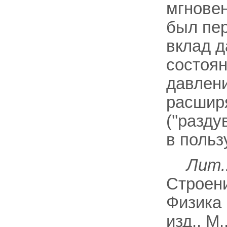
мгнове
был пер
вклад 
состоя
давлени
расшир
(''разд
в польз
Лит.
Строени
Физика 
изд., М.