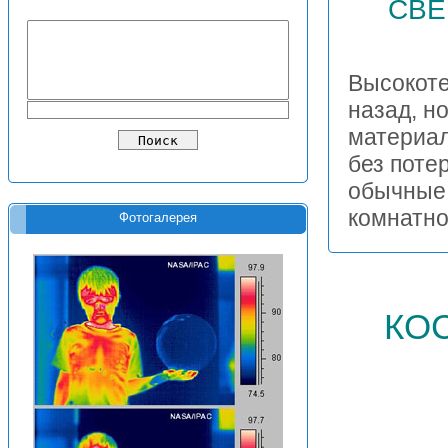
СВЕ
Высокоте
назад, н
материал
без поте
обычные 
комнатн
Фотогалерея
ко