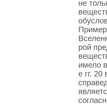
не толь
веществ
обусло
Пример
Вселен
рой пре
веществ
имело в
е гг. 2
справед
являет
согласн