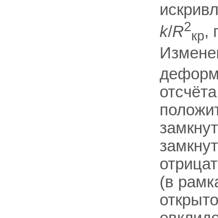
искривл
2
k
/
R
,
кр
Измене
деформ
отсчёта
положит
замкнут
замкнут
отрицат
(в рамк
открыт