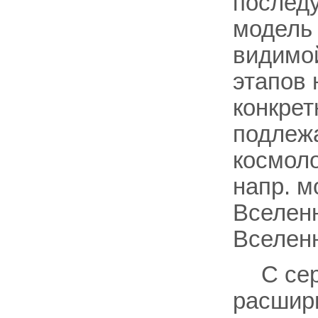
послед
модель
видимой
этапов 
конкрет
подлежа
космоло
напр. м
Вселен
Вселенн
С сер
расшири