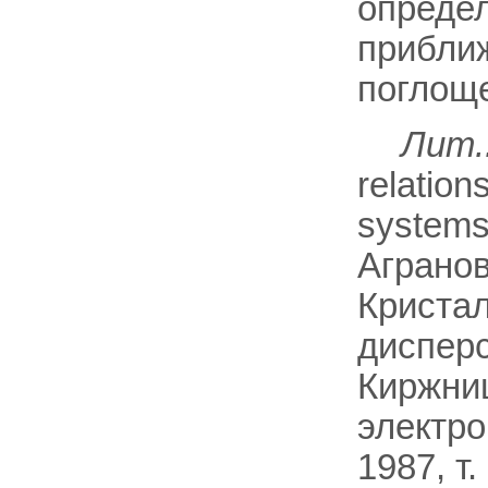
опреде
прибли
поглощ
Лит.
relation
systems,
Агранов
Кристал
дисперс
Киржниц
электро
1987, т.