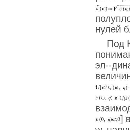
полупло
нулей 
Под К
понима
эл--дин
величи
взаимод
] 
w, нар