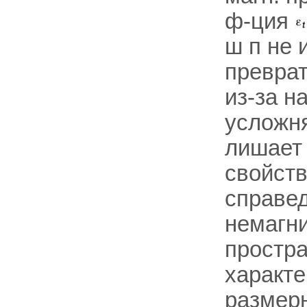
ф-ция
ш п не 
преврат
из-за н
усложн
лишает 
свойств
справе
немагн
простр
характе
размерн