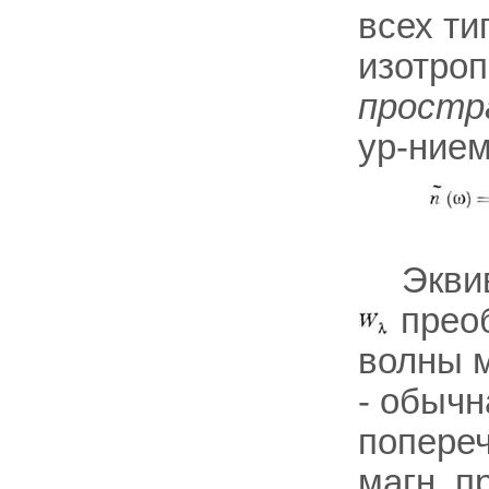
всех ти
изотро
простр
ур-ние
Экви
преоб
волны 
- обычн
попере
магн. п