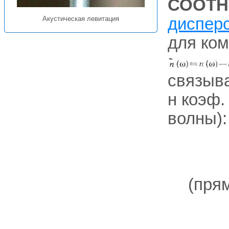
СООТ
диспер
Акустическая левитация
для ком
связыв
н коэф
волны):
(прям