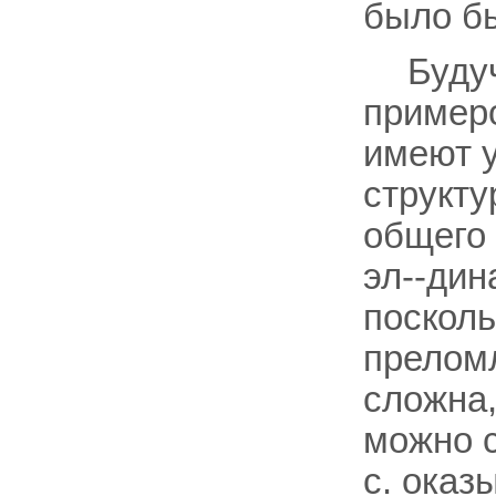
было бы
Буду
примеро
имеют 
структу
общего
эл--дин
посколь
прелом
сложна
можно с
с. оказ