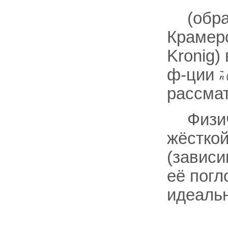
(обра
Крамерс
Kronig)
ф-ции
рассмат
Физи
жёсткой
(зависи
её погл
идеальн