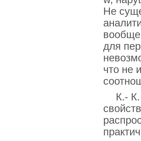
Не суще
аналити
вообще 
для пер
невозмо
что не 
соотнош
К.- К
свойств
распрос
практич