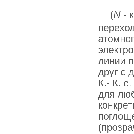
(
N
- 
перехо
атомног
электр
линии 
друг с 
К.- К. 
для люб
конкре
поглоще
(прозра