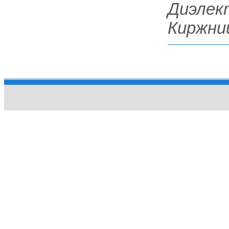
Диэлек
Киржни