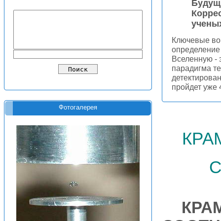
Будущ
Корре
ученых
Ключевые во
определение
Вселенную - 
парадигма т
детектирован
пройдет уже 
Фотогалерея
кра
КРА