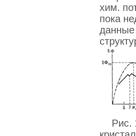
хим. по
пока не
данные 
структу
Рис.
криста