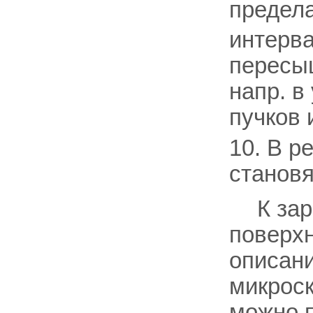
предел
интерв
пересы
напр. в
пучков 
10. В р
становя
К за
поверхн
описани
микроск
можно 