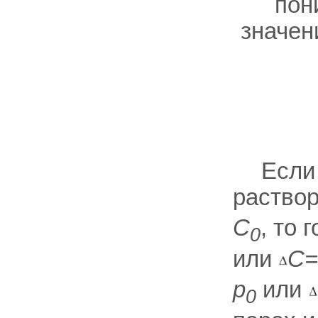
пон
значе
Если
раство
С
, то 
0
или
С=
р
или
0