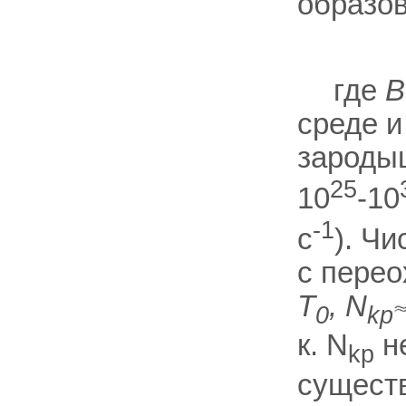
образо
где
В
среде и
зароды
25
10
-10
-1
с
). Ч
с пере
Т
, N
0
kp
к. N
не
kp
сущест