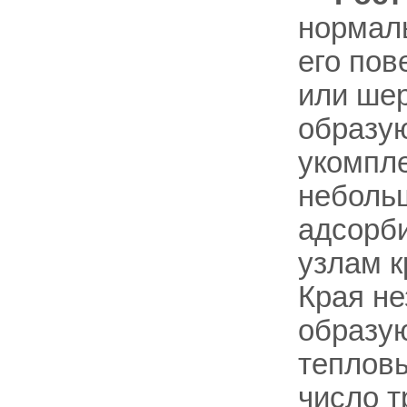
нормаль
его пов
или шер
образую
укомпле
неболь
адсорб
узлам к
Края н
образую
тепловы
число т