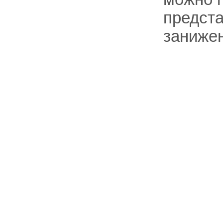
предст
занижен