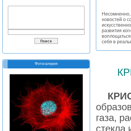
Несомненно, 
новостей о с
искусственно
развития ког
воплощаться 
себя в реал
Фотогалерея
кр
КРИ
образов
газа, р
стекла 