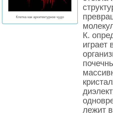
структ
превращ
Клетка как архитектурное чудо
молекул
К. опре
играет 
организ
почечны
массивн
кристал
диэлект
одновре
лежит в