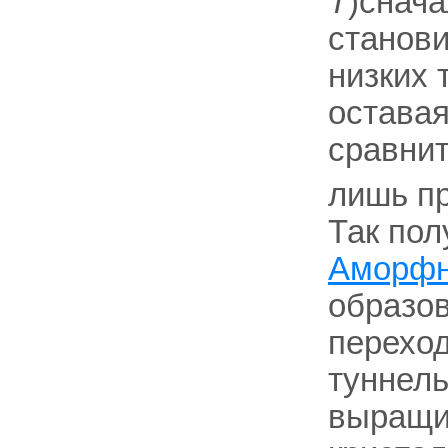
Т
)снача
станови
низких 
остава
сравнит
лишь пр
Так по
Аморфн
образо
переход
туннель
выращи