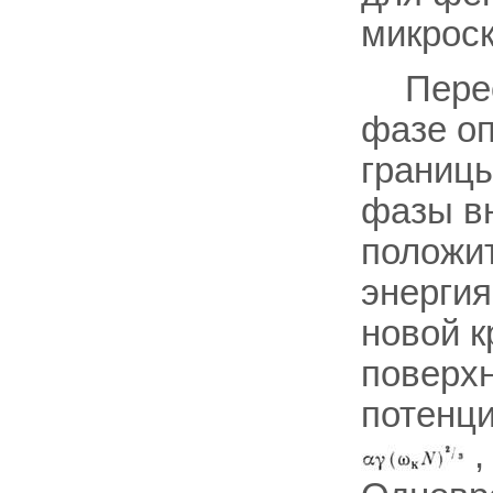
микроск
Пере
фазе о
границы
фазы вн
положит
энерги
новой к
поверх
потенци
,