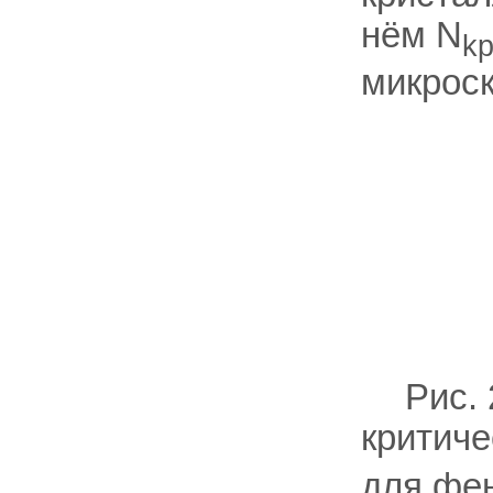
нём N
k
микроск
Рис.
критич
для фен