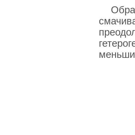
Обра
смачива
преодол
гетерог
меньши