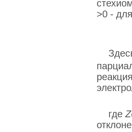
стехиом
>0 - дл
Здес
парциал
реакция
электро
где
Z
отклоне