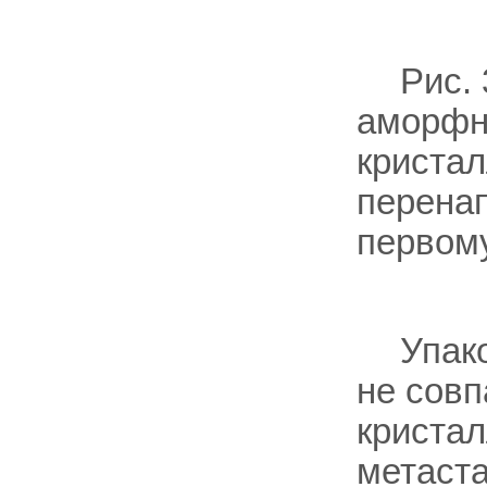
Рис.
аморфн
кристал
перенап
первому
Упак
не совп
кристал
метаста