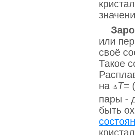
кристал
значени
Заро
или пе
своё со
Такое с
Распла
на
Т=
(
пары - 
быть о
состоя
кристал