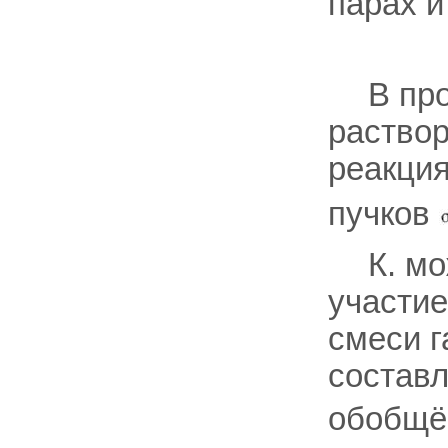
парах и
В пр
раство
реакци
пучков
К. мо
участие
смеси г
состав
обобщё