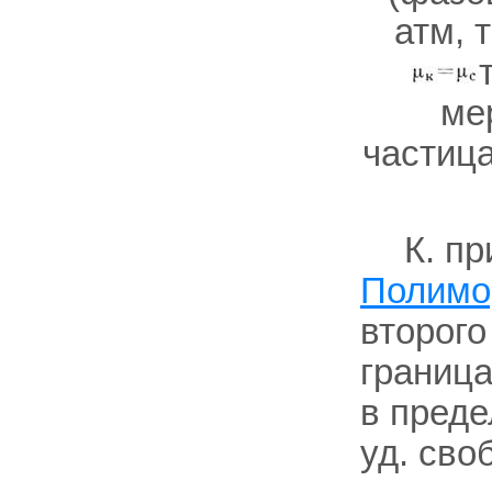
атм, 
ме
частица
К. п
Полимо
второго
граница
в преде
уд. сво