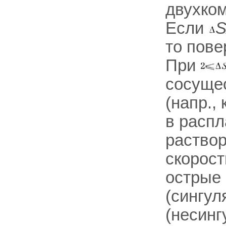
двухком
Если
S
то пове
При
сосуще
(напр.,
в расп
раствор
скорост
острые 
(сингул
(несин