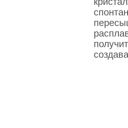
кристал
спонта
пересы
расплав
получит
создава