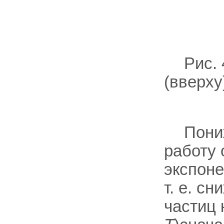
Рис.
(вверху
Пони
работу 
экспоне
т. е. с
частиц 