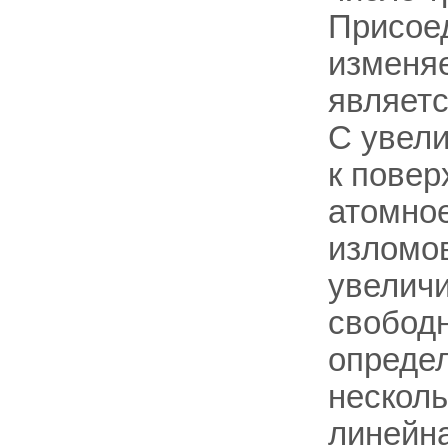
Присоед
изменяе
являетс
С увел
к повер
атомное
изломов
увеличи
свободн
опреде
несколь
линейна