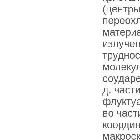
(центры
переох
материа
излучен
труднос
молекул
соударе
д. част
флуктуа
во час
координ
макроск