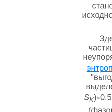
стан
исходно
Зд
части
неупор
энтро
"выго
выделе
S
)
0,5
K
(фазо