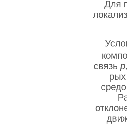
Для 
локализ
Усло
компо
связь
р
рых
средой
Р
отклон
движ