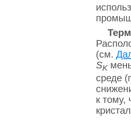
использ
промыш
Терм
Располо
(см.
Да
S
мень
K
среде (
снижен
к тому,
криста