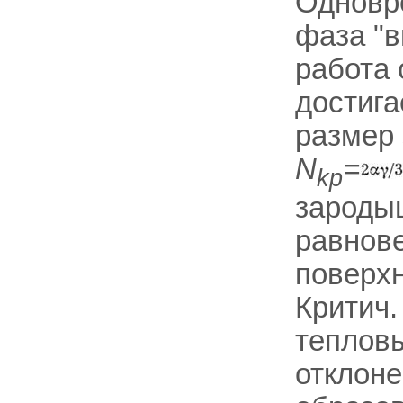
Одновр
фаза "в
работа
достиг
размер 
N
=
kp
зарод
равнов
поверхн
Критич.
тепловы
отклоне