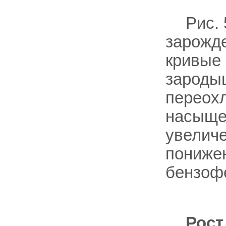
Рис.
зарожде
кривые 
зароды
переох
насыще
увеличе
пониже
бензоф
Рост