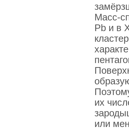
замёрзш
Масс-сп
Pb и в
кластеро
характе
пентаго
Поверхн
образую
Поэтому
их числ
зароды
или ме