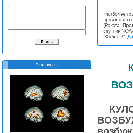
Наиболее гро
произошли в
(Ракета "Про
спутник NOAA
"Фобос-2".
Да
Фотогалерея
воз
КУЛ
ВОЗБУ
возбуж