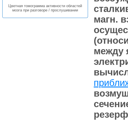
сталки
Цветная томограмма активности областей
мозга при разговоре / прослушивании
магн. в
осущес
(относ
между я
электр
вычисл
прибли
возмуще
сечени
резерф