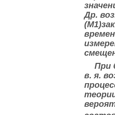
значен
Др. во
(M
1
)за
времен
измере
смеще
При 
в. я. 
процес
теории
вероя