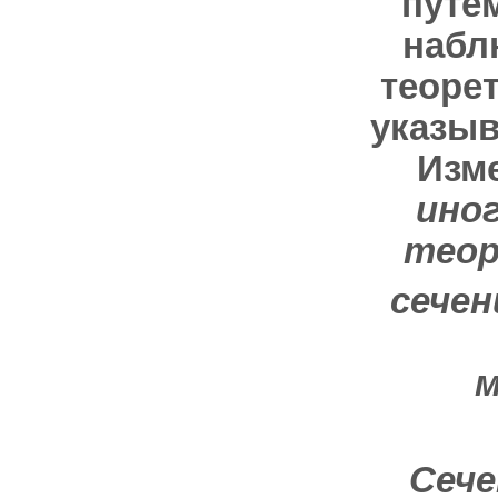
путё
набл
теорет
указыв
Изм
иног
теор
сечени
м
Сече