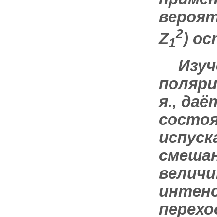
вероят
2
Z
) о
1
Изуч
поляр
я., да
состоя
испуск
смешан
величи
интен
перехо