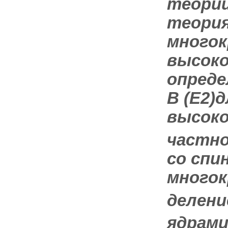
теории
теория
многок
высоко
опреде
В (Е2
)
высоко
частно
со спи
многок
делени
ядрам