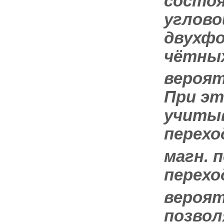
состоя
углово
двухфо
чётных
вероят
При эт
учитыв
перехо
магн. 
перехо
вероят
позвол