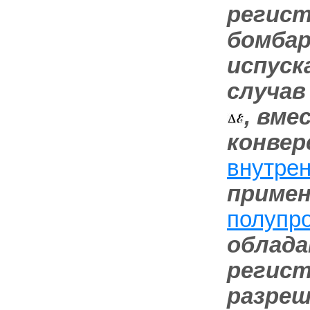
регист
бомба
испуск
случав
, вме
конвер
внутре
приме
полупр
облад
регис
разреш