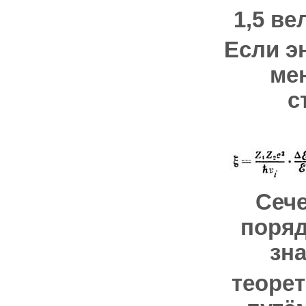
1,5 в
Если э
ме
с
Сеч
поряд
зн
теорет