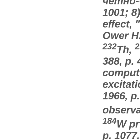
четно-ч
1001; 8)
effect, 
Оwеr Н.
232
2
Th,
388, p. 
compute
excitati
1966, p.
observa
184
W pro
p. 1077.