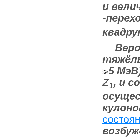
и вели
-перех
квадру
Веро
тяжёлы
5 МэВ
Z
, и 
1
осущес
кулоно
состоян
возбуж