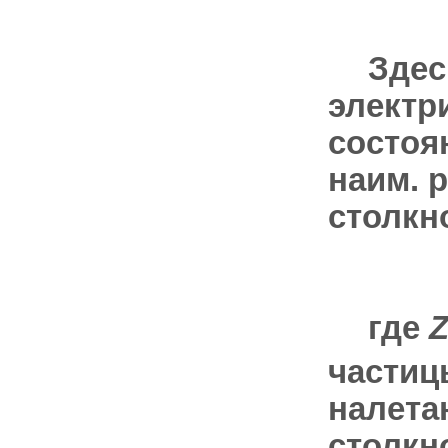
Зде
электр
состоя
наим. 
столкн
где
частиц
налета
столкн