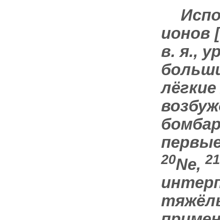
Исп
ионов 
в. я.,
больш
лёгкие 
возбуж
бомбар
первые
20
21
Ne,
интерп
тяжёлы
примен