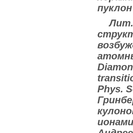
пуклон 
Лит
структ
возбуж
атомных
Diamond
transit
Phys. So
Гринбер
кулоно
ионами,
Андреев