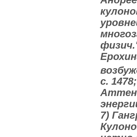
кулоно
уровне
многоз
физич."
Ерохина
возбуж
с. 1478
Аттен
энергии
7) Ганг
Кулоно