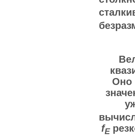
сталки
безраз
Ве
кваз
Оно 
знач
у
вычисл
f
резк
E